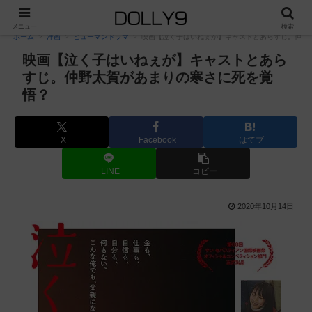
PR
メニュー
検索
ホーム
洋画
ヒューマンドラマ
映画【泣く子はいねぇが】キャストとあらすじ。仲野
映画【泣く子はいねぇが】キャストとあら
すじ。仲野太賀があまりの寒さに死を覚
悟？
X
Facebook
はてブ
LINE
コピー
2020年10月14日