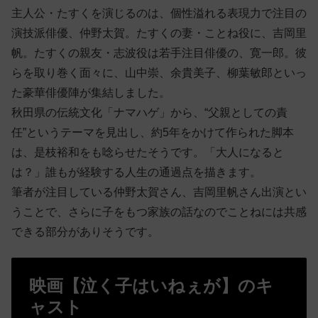
主人公・たすくを演じるのは、個性溢れる表現力で注目の
演技派俳優、仲野太賀。たすくの妻・ことね役に、吉岡里
帆。たすくの親友・志波役は若手注目俳優の、寛一郎。彼
らを取り巻く面々に、山中崇、余貴美子、柳葉敏郎といっ
た豪華俳優陣が集結しました。
秋田県の伝統文化「ナマハゲ」から、“父親としての責
任”というテーマを見出し、約5年をかけて作られた脚本
は、是枝裕和をも唸らせたそうです。「大人になると
は？」誰もが経験する人生の通過点を描きます。
筆者が注目している仲野太賀さん、吉岡里帆さん出演とい
うことで、さらに子をもつ家族の話なのでことねには共感
できる部分がありそうです。
映画【泣く子はいねぇが】のキ
ャスト