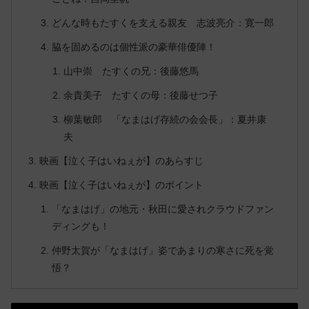
どんな時もたすくを支える親友 志波亮介：寛一郎
脇を固めるのは個性派の豪華俳優陣！
山中崇 たすくの兄：後藤悠馬
余貴美子 たすくの母：後藤せつ子
柳葉敏郎 「なまはげ存続の会会長」：夏井康
夫
映画【泣く子はいねぇが】のあらすじ
映画【泣く子はいねぇが】のポイント
「なまはげ」の地元・秋田に愛されクラウドファン
ディングも！
仲野太賀が「なまはげ」姿であまりの寒さに死を覚
悟？