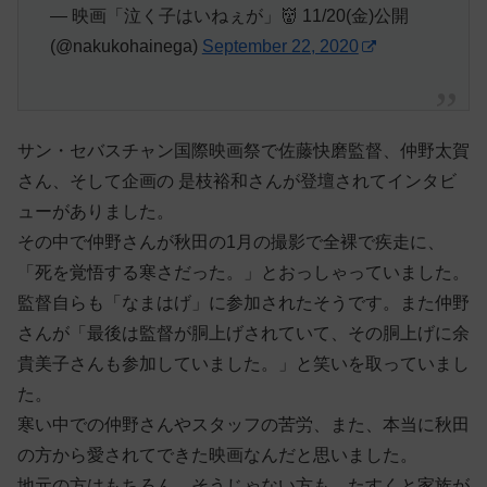
— 映画「泣く子はいねぇが」👹 11/20(金)公開
(@nakukohainega)
September 22, 2020
サン・セバスチャン国際映画祭で佐藤快磨監督、仲野太賀
さん、そして企画の 是枝裕和さんが登壇されてインタビ
ューがありました。
その中で仲野さんが秋田の1月の撮影で全裸で疾走に、
「死を覚悟する寒さだった。」とおっしゃっていました。
監督自らも「なまはげ」に参加されたそうです。また仲野
さんが「最後は監督が胴上げされていて、その胴上げに余
貴美子さんも参加していました。」と笑いを取っていまし
た。
寒い中での仲野さんやスタッフの苦労、また、本当に秋田
の方から愛されてできた映画なんだと思いました。
地元の方はもちろん、そうじゃない方も、たすくと家族が