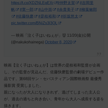
https://t.co/XDZNLEqEXr
#仲野太賀
#吉岡里
帆
#寛一郎
#山中崇
#余貴美子
#柳葉敏郎
#佐藤快磨
#是枝裕和
#折坂悠太
pic.twitter.com/BNiZs3l3QL
— 映画「泣く子はいねぇが」👹 11/20(金)公開
(@nakukohainega)
October 8, 2020
映画【泣く子はいねぇが】は世界の是枝裕和監督が企画
し、その監督が見込んだ、佐藤快磨監督の劇場デビュー作
品です。第68回サン・セバスティアン国際映画祭 最優秀
撮影賞 受賞しました。
親になったが大人になりきれず、逃げてしまった主人公
が、過去の過ちと向き合い、青年から大人へ成長する姿を
描きます。