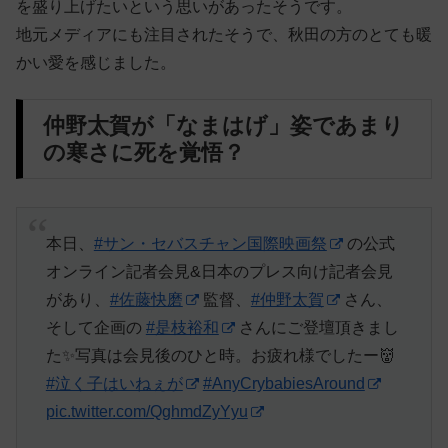
を盛り上げたいという思いがあったそうです。
地元メディアにも注目されたそうで、秋田の方のとても暖
かい愛を感じました。
仲野太賀が「なまはげ」姿であまり
の寒さに死を覚悟？
本日、
#サン・セバスチャン国際映画祭
の公式
オンライン記者会見&日本のプレス向け記者会見
があり、
#佐藤快磨
監督、
#仲野太賀
さん、
そして企画の
#是枝裕和
さんにご登壇頂きまし
た✨写真は会見後のひと時。お疲れ様でしたー👹
#泣く子はいねぇが
#AnyCrybabiesAround
pic.twitter.com/QghmdZyYyu