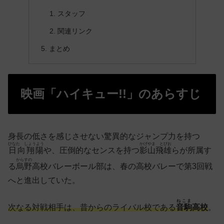
スタッフ
関連リンク
まとめ
映画「ハイキュー!!」のあらすじ
身長の低さを感じさせない驚異的なジャンプ力を持つ
ひなた しょうよう
かげやま とびお
日向翔陽
や、圧倒的なセンスを持つ
影山飛雄
らが所属す
からすの
る
烏野
高校バレーボール部は、春の高校バレーで第3回戦
へと進出していた。
ねこま
次なる対戦相手は、昔からのライバル校である
音駒
高校
。