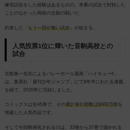
練習試合をした経験はあるものの、本番の試合で対戦した
ことのなかった両校の念願の戦いだ。
約束した「
もう一回が無い試合
」が始まる。
人気投票1位に輝いた音駒高校との
試合
古館春一先生によるバレーボール漫画「ハイキュー!!」
は、集英社「週刊少年ジャンプ」にて8年半にわたる連載
を経て、2020年に完結しました。
コミックスは全45巻で、その
累計発行部数は6000万部
を
突破した人気作品です。
そして今回映画化されるのは、33巻から37巻で描かれる