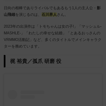
日向の相棒でありライバルでもあるもう1人の主人公・
影
山飛雄
を演じるのは、
石川界人
さん。
2023年の出演作は「トモちゃんは女の子!」「マッシュル-
MASHLE-」「わたしの幸せな結婚」「とあるおっさんの
VRMMO活動記」など、多くのタイトルでメインキャラク
ターを務めています。
梶 裕貴／孤爪 研磨 役