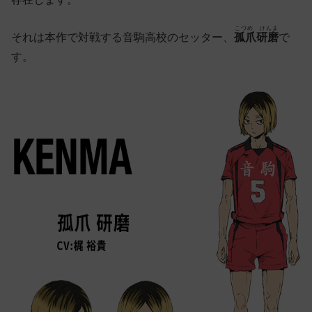
こづめ けんま
それは本作で対戦する音駒高校のセッター、
孤爪研磨
で
す。