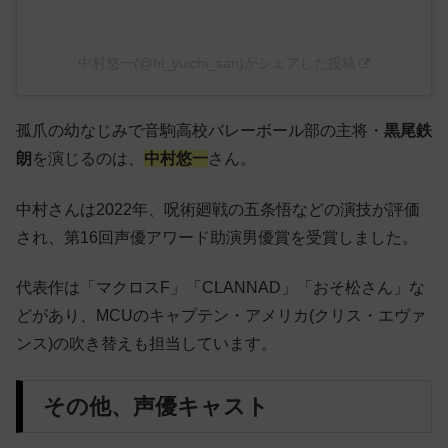
中村悠一(@hi_yuichi_san)がシェアした投稿
孤爪の幼なじみで音駒高校バレーボール部の主将・
黒尾鉄
朗
を演じるのは、
中村悠一
さん。
中村さんは2022年、呪術廻戦の五条悟などの演技が評価
され、第16回声優アワード助演男優賞を受賞しました。
代表作は「マクロスF」「CLANNAD」「おそ松さん」な
どがあり、MCUのキャプテン・アメリカ(クリス・エヴァ
ンス)の吹き替えも担当しています。
その他、声優キャスト