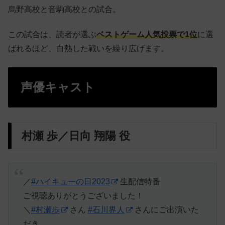
烏野高校と音駒高校との試合。
この試合は、読者が選ぶ
ベストゲーム人気投票で1位
に選
ばれるほど、白熱した戦いを繰り広げます。
声優キャスト
村瀬 歩／日向 翔陽 役
／
#ハイキューの日2023
生配信特番
ご視聴ありがとうございました！
＼
#村瀬歩
さん
#石川界人
さんにご出演いた
だき