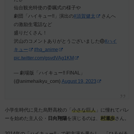
仙台観光特使の委嘱式の様子や
劇団「ハイキュー!!」演出の
#須賀健太
さんへ
の激励生電話など
盛りだくさん！
沢山のコメントありがとうございました🏐
#ハイ
キュー
#hq_anime
pic.twitter.com/gsvdVAg1KM
— 劇場版「ハイキュー!! FINAL」
(@animehaikyu_com)
August 19, 2023
小学生時代に見た烏野高校の「
小さな巨人
」に憧れてバレ
ーを始めた主人公・
日向翔陽
を演じるのは、
村瀬歩
さん。
2014年の「ハイキュー!!」で初主演を果たし、「ひろがる