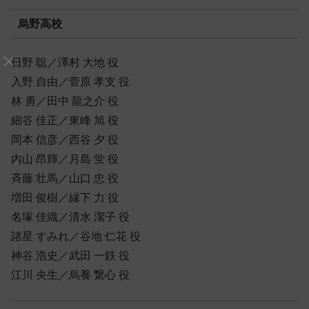
烏野高校
日野 聡／澤村 大地 役
入野 自由／菅原 孝支 役
林 勇／田中 龍之介 役
細谷 佳正／東峰 旭 役
岡本 信彦／西谷 夕 役
内山 昂輝／月島 蛍 役
斉藤 壮馬／山口 忠 役
増田 俊樹／縁下 力 役
名塚 佳織／清水 潔子 役
諸星 すみれ／谷地 仁花 役
神谷 浩史／武田 一鉄 役
江川 央生／烏養 繋心 役