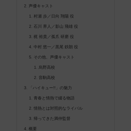
声優キャスト
村瀬 歩／日向 翔陽 役
石川 界人／影山 飛雄 役
梶 裕貴／孤爪 研磨 役
中村 悠一／黒尾 鉄朗 役
その他、声優キャスト
烏野高校
音駒高校
「ハイキュー!!」の魅力
青春と情熱で綴る物語
情熱とは対照的なライバル
帰ってきた満仲監督
概要