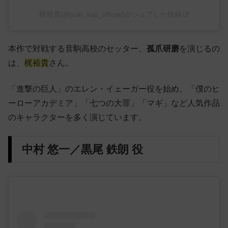
梶裕貴(@yuki_kaji_official)がシェアした投稿
本作で対戦する音駒高校のセッター、
孤爪研磨
を演じるの
は、
梶裕貴
さん。
「進撃の巨人」のエレン・イェーガー役を始め、「僕のヒ
ーローアカデミア」「七つの大罪」「マギ」など人気作品
のキャラクターを多く演じています。
中村 悠一／黒尾 鉄朗 役