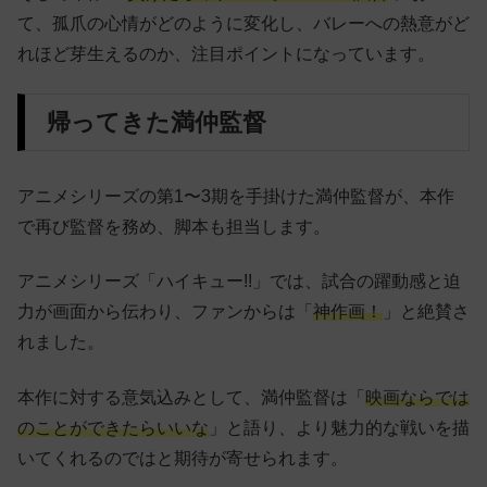
て、孤爪の心情がどのように変化し、バレーへの熱意がど
れほど芽生えるのか、注目ポイントになっています。
帰ってきた満仲監督
アニメシリーズの第1〜3期を手掛けた満仲監督が、本作
で再び監督を務め、脚本も担当します。
アニメシリーズ「ハイキュー!!」では、試合の躍動感と迫
力が画面から伝わり、ファンからは「
神作画！
」と絶賛さ
れました。
本作に対する意気込みとして、満仲監督は「
映画ならでは
のことができたらいいな
」と語り、より魅力的な戦いを描
いてくれるのではと期待が寄せられます。