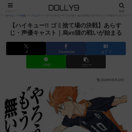
PR
メニュー
検索
ホーム
邦画
アニメ
【ハイキュー!! ゴミ捨て場の決戦】あらすじ・声優キャスト｜烏
【ハイキュー!! ゴミ捨て場の決戦】あらす
じ・声優キャスト｜烏vs猫の戦いが始まる
X
Facebook
はてブ
LINE
コピー
2026年05月18日