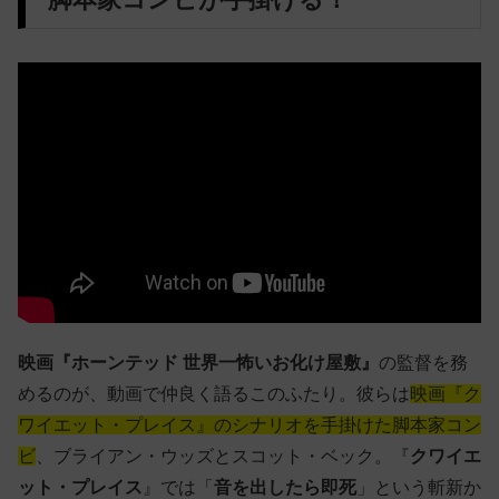
映画『ホーンテッド 世界一怖いお化け屋敷』
の監督を務
めるのが、動画で仲良く語るこのふたり。彼らは
映画『ク
ワイエット・プレイス』のシナリオを手掛けた脚本家コン
ビ
、ブライアン・ウッズとスコット・ベック。『
クワイエ
ット・プレイス
』では「
音を出したら即死
」という斬新か