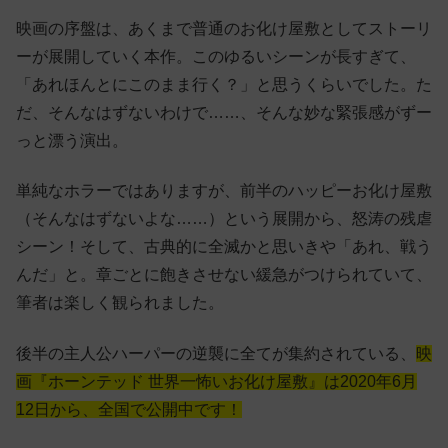
映画の序盤は、あくまで普通のお化け屋敷としてストーリ
ーが展開していく本作。このゆるいシーンが長すぎて、
「あれほんとにこのまま行く？」と思うくらいでした。た
だ、そんなはずないわけで……、そんな妙な緊張感がずー
っと漂う演出。
単純なホラーではありますが、前半のハッピーお化け屋敷
（そんなはずないよな……）という展開から、怒涛の残虐
シーン！そして、古典的に全滅かと思いきや「あれ、戦う
んだ」と。章ごとに飽きさせない緩急がつけられていて、
筆者は楽しく観られました。
後半の主人公ハーパーの逆襲に全てが集約されている、
映
画『ホーンテッド 世界一怖いお化け屋敷』は2020年6月
12日から、全国で公開中です！