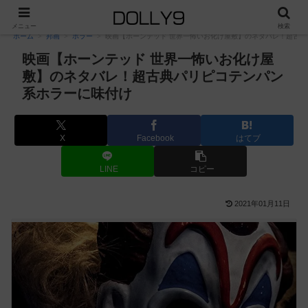
PR
メニュー
検索
ホーム
邦画
ホラー
映画【ホーンテッド 世界一怖いお化け屋敷】のネタバレ！超古
映画【ホーンテッド 世界一怖いお化け屋
敷】のネタバレ！超古典パリピコテンパン
系ホラーに味付け
X
Facebook
はてブ
LINE
コピー
2021年01月11日