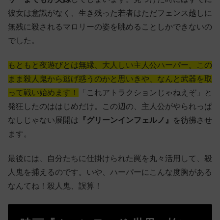
彼女は意識がなく、生き残った若者はただフェンス越しに
無残に殺されるマロリーの姿を眺めることしかできないの
でした。
もともと夜遊びとは無縁、大人しい主人公ハーパー。この
まま殺人鬼から逃げ惑うのかと思いきや、なんと武器を取
って戦い始めます！
「これアトラクションじゃねえぞ」と
発狂したのははじめだけ。この辺の、主人公がやられっぱ
なしじゃない展開は
『グリーンインフェルノ』
を彷彿させ
ます。
最後には、自分たちに仕掛けられた罠を丸々活用して、殺
人鬼を捕えるのです。いや、ハーパーにこんな度胸がある
なんてね！殺人鬼、誤算！