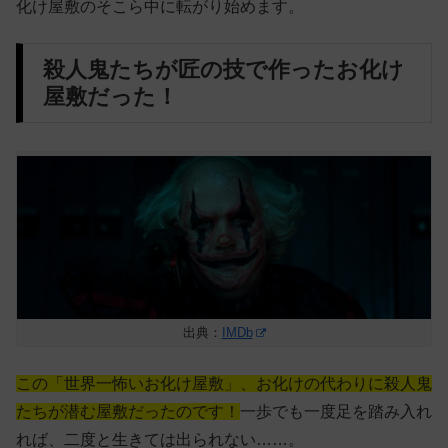
化け屋敷のそこら中に転がり始めます。
殺人鬼たちが匠の技で作ったお化け
屋敷だった！
出典：
IMDb
この「世界一怖いお化け屋敷」、お化けの代わりに殺人鬼
たちが潜む屋敷だったのです！
一歩でも一度足を踏み入れ
れば、二度と生きては出られない……。