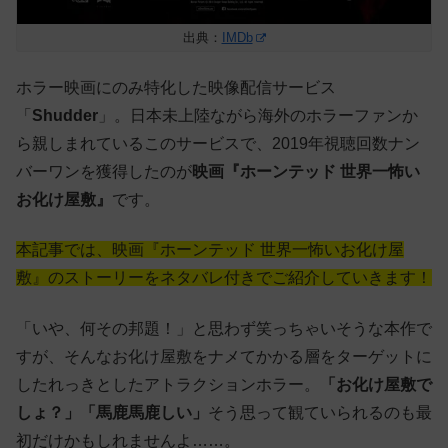
出典：
IMDb
ホラー映画にのみ特化した映像配信サービス
「
Shudder
」。日本未上陸ながら海外のホラーファンか
ら親しまれているこのサービスで、2019年視聴回数ナン
バーワンを獲得したのが
映画『ホーンテッド 世界一怖い
お化け屋敷』
です。
本記事では、映画『ホーンテッド 世界一怖いお化け屋
敷』のストーリーをネタバレ付きでご紹介していきます！
「いや、何その邦題！」と思わず笑っちゃいそうな本作で
すが、そんなお化け屋敷をナメてかかる層をターゲットに
したれっきとしたアトラクションホラー。
「お化け屋敷で
しょ？」「馬鹿馬鹿しい」
そう思って観ていられるのも最
初だけかもしれませんよ……。