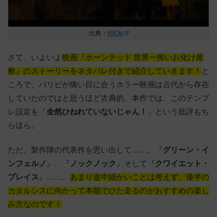
出典：
IMDb
さて、いよいよ
映画『ホーンテッド 世界一怖いお化け屋
敷』のストーリーをネタバレ付きで紹介していきます！
と
ころで、パリピが痛い目に合うホラー映画は古代から存在
していたのではと思うほど古典的。本作では、このテンプ
レ設定を「
全然ひねれていないじゃん！
」という批評もち
らほら。
ただ、製作陣の代表作を思い出して……。『
グリーン・イ
ンフェルノ
』、『
ノックノック
』そして『
クワイエット・
プレイス
』……。
あまり途中細かいことは考えず、後半の
カタルシスに向かって本能でひた走るのがおすすめの楽し
み方なのです！