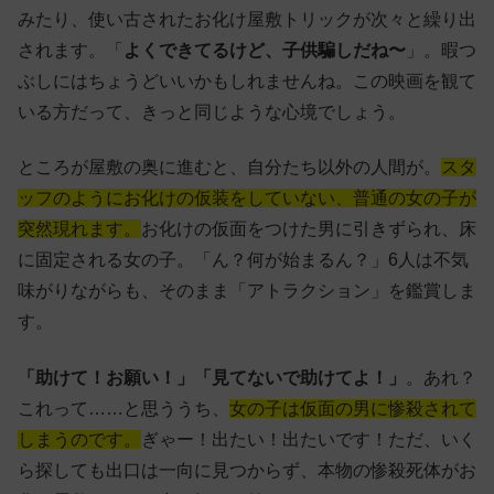
みたり、使い古されたお化け屋敷トリックが次々と繰り出
されます。「
よくできてるけど、子供騙しだね〜
」。暇つ
ぶしにはちょうどいいかもしれませんね。この映画を観て
いる方だって、きっと同じような心境でしょう。
ところが屋敷の奥に進むと、自分たち以外の人間が。
スタ
ッフのようにお化けの仮装をしていない、普通の女の子が
突然現れます。
お化けの仮面をつけた男に引きずられ、床
に固定される女の子。「ん？何が始まるん？」6人は不気
味がりながらも、そのまま「アトラクション」を鑑賞しま
す。
「助けて！お願い！」「見てないで助けてよ！」
。あれ？
これって……と思ううち、
女の子は仮面の男に惨殺されて
しまうのです。
ぎゃー！出たい！出たいです！ただ、いく
ら探しても出口は一向に見つからず、本物の惨殺死体がお