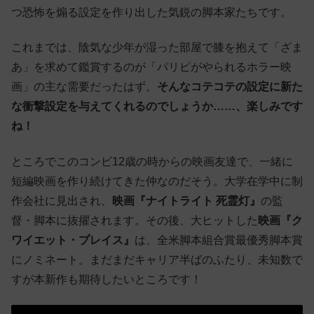
つ恐怖を煽る設定を作り出した気鋭の脚本家たちです。
これまでは、陰気な少年が湿った部屋で膝を抱えて「ざま
あ」を求めて鑑賞するのが「パリピがやられるホラー映
画」の主な需要だったはず。
そんなコテコテの設定に新た
な衝撃設定を与えてくれるのでしょうか……、楽しみです
ね！
ところでこのコンビ12歳の時からの映画友達で、一緒に
短編映画を作り続けてきた仲なのだそう。大学在学中に制
作会社に見出され、
映画『ナイトライト 死霊灯』
の監
督・脚本に抜擢されます。その後、大ヒットした
映画『ク
ワイエット・プレイス』
は、全米脚本組合賞最優秀脚本賞
にノミネート。まだまだキャリア半ばのふたり、未知数で
すが本新作も期待したいところです！