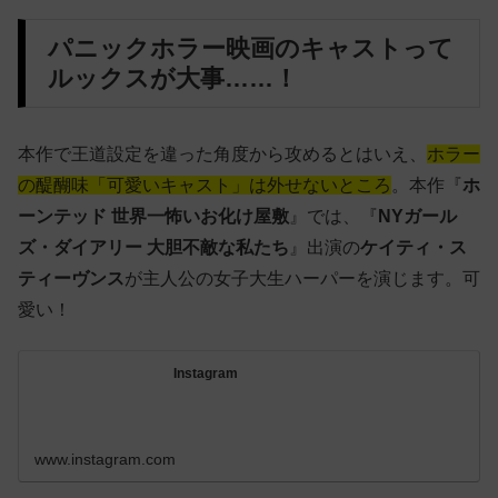
パニックホラー映画のキャストって
ルックスが大事……！
本作で王道設定を違った角度から攻めるとはいえ、
ホラー
の醍醐味「可愛いキャスト」は外せないところ
。本作『
ホ
ーンテッド 世界一怖いお化け屋敷
』では、『
NYガール
ズ・ダイアリー 大胆不敵な私たち
』出演の
ケイティ・ス
ティーヴンス
が主人公の女子大生ハーパーを演じます。可
愛い！
Instagram
www.instagram.com