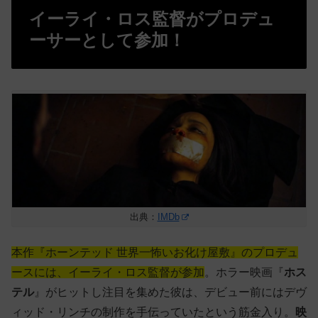
イーライ・ロス監督がプロデュ
ーサーとして参加！
出典：
IMDb
本作『ホーンテッド 世界一怖いお化け屋敷』のプロデュ
ースには、イーライ・ロス監督が参加
。ホラー映画『
ホス
テル
』がヒットし注目を集めた彼は、デビュー前にはデヴ
ィッド・リンチの制作を手伝っていたという筋金入り。
映