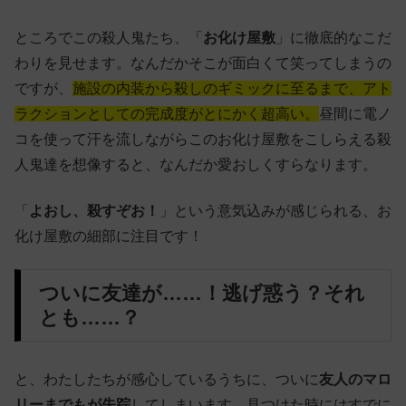
ところでこの殺人鬼たち、「
お化け屋敷
」に徹底的なこだ
わりを見せます。なんだかそこが面白くて笑ってしまうの
ですが、
施設の内装から殺しのギミックに至るまで、アト
ラクションとしての完成度がとにかく超高い。
昼間に電ノ
コを使って汗を流しながらこのお化け屋敷をこしらえる殺
人鬼達を想像すると、なんだか愛おしくすらなります。
「
よおし、殺すぞお！
」という意気込みが感じられる、お
化け屋敷の細部に注目です！
ついに友達が……！逃げ惑う？それ
とも……？
と、わたしたちが感心しているうちに、ついに
友人のマロ
リーまでもが失踪
してしまいます。見つけた時にはすでに