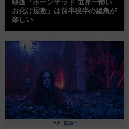
映画『ホーンテッド 世界一怖い
お化け屋敷』は前半後半の緩急が
楽しい
出典：
IMDb