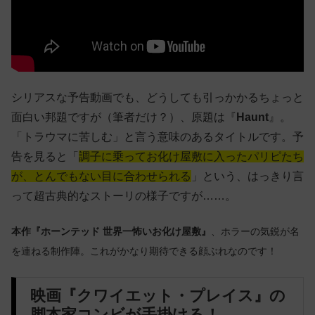
シリアスな予告動画でも、どうしても引っかかるちょっと
面白い邦題ですが（筆者だけ？）、原題は『
Haunt
』。
「トラウマに苦しむ」と言う意味のあるタイトルです。予
告を見ると「
調子に乗ってお化け屋敷に入ったパリピたち
が、とんでもない目に合わせられる
」という、はっきり言
って超古典的なストーリの様子ですが……。
本作『ホーンテッド 世界一怖いお化け屋敷』
、ホラーの気鋭が名
を連ねる制作陣。これがかなり期待できる顔ぶれなのです！
映画『クワイエット・プレイス』の
脚本家コンビが手掛ける！