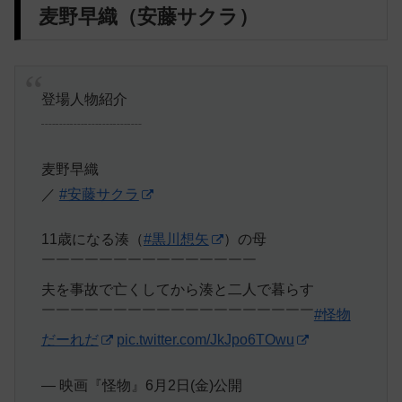
麦野早織（安藤サクラ）
登場人物紹介
┈┈┈┈┈┈┈
麦野早織
／
#安藤サクラ
11歳になる湊（
#黒川想矢
）の母
￣￣￣￣￣￣￣￣￣￣￣￣￣￣￣
夫を事故で亡くしてから湊と二人で暮らす
￣￣￣￣￣￣￣￣￣￣￣￣￣￣￣￣￣￣￣
#怪物
だーれだ
pic.twitter.com/JkJpo6TOwu
— 映画『怪物』6月2日(金)公開