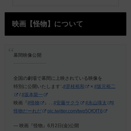
映画【怪物】について
幕間映像公開
┈┈┈┈┈┈┈
全国の劇場で幕間に上映されている映像を
特別に公開いたしますˊ˗
#是枝裕和
×
#坂元裕二
/
#坂本龍一
映画『
#怪物
』. .
#安藤サクラ
#永山瑛太
#
怪物だーれだ
pic.twitter.com/twp5QfQfT6
— 映画『怪物』6月2日(金)公開