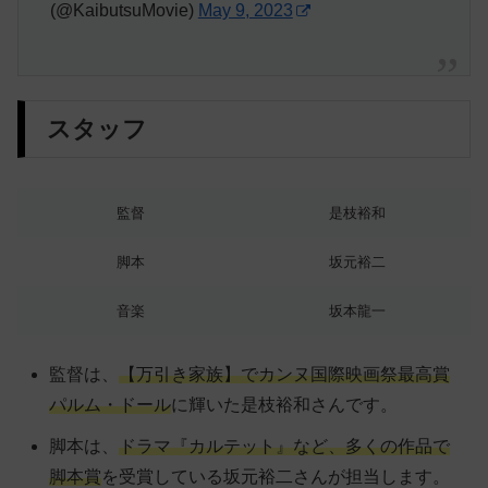
(@KaibutsuMovie)
May 9, 2023
スタッフ
監督
是枝裕和
脚本
坂元裕二
音楽
坂本龍一
監督は、
【万引き家族】でカンヌ国際映画祭最高賞
パルム・ドール
に輝いた是枝裕和さんです。
脚本は、
ドラマ『カルテット』など、多くの作品で
脚本賞
を受賞している坂元裕二さんが担当します。