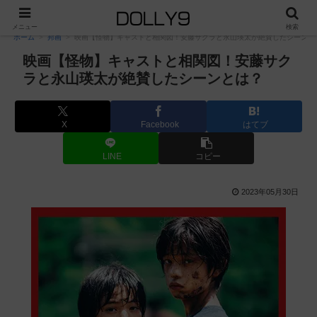
PR
メニュー
検索
ホーム
邦画
映画【怪物】キャストと相関図！安藤サクラと永山瑛太が絶賛したシーンと
映画【怪物】キャストと相関図！安藤サク
ラと永山瑛太が絶賛したシーンとは？
X
Facebook
はてブ
LINE
コピー
2023年05月30日