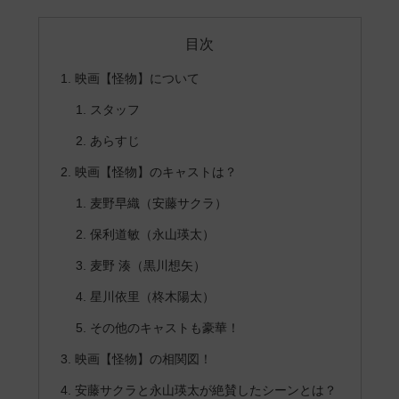
目次
映画【怪物】について
スタッフ
あらすじ
映画【怪物】のキャストは？
麦野早織（安藤サクラ）
保利道敏（永山瑛太）
麦野 湊（黒川想矢）
星川依里（柊木陽太）
その他のキャストも豪華！
映画【怪物】の相関図！
安藤サクラと永山瑛太が絶賛したシーンとは？