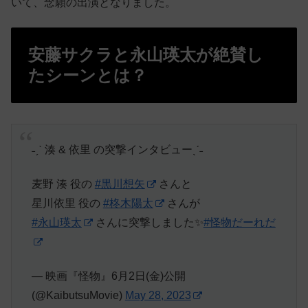
いて、念願の出演となりました。
安藤サクラと永山瑛太が絶賛し
たシーンとは？
˗ˏˋ 湊 & 依里 の突撃インタビューˎˊ˗
麦野 湊 役の
#黒川想矢
さんと
星川依里 役の
#柊木陽太
さんが
#永山瑛太
さんに突撃しました✨
#怪物だーれだ
— 映画『怪物』6月2日(金)公開
(@KaibutsuMovie)
May 28, 2023