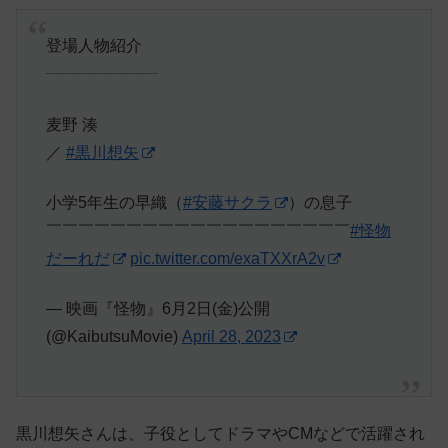
登場人物紹介
┈┈┈┈┈┈┈
麦野 湊
／
#黒川想矢
小学5年生の早織（
#安藤サクラ
）の息子
￣￣￣￣￣￣￣￣￣￣￣￣￣￣￣￣￣￣￣
#怪物
だーれだ
pic.twitter.com/exaTXXrA2v
— 映画『怪物』6月2日(金)公開
(@KaibutsuMovie)
April 28, 2023
黒川想矢さんは、子役としてドラマやCMなどで活躍され