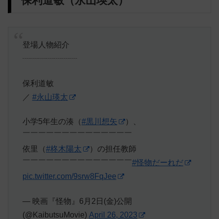
保利道敏（永山瑛太）
登場人物紹介
┈┈┈┈┈┈┈
保利道敏
／
#永山瑛太
小学5年生の湊（
#黒川想矢
）、
￣￣￣￣￣￣￣￣￣￣￣￣￣￣
依里（
#柊木陽太
）の担任教師
￣￣￣￣￣￣￣￣￣￣￣￣￣￣
#怪物だーれだ
pic.twitter.com/9srw8FqJee
— 映画『怪物』6月2日(金)公開
(@KaibutsuMovie)
April 26, 2023