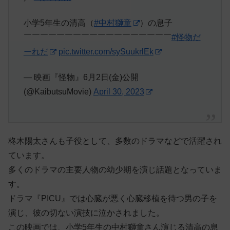
小学5年生の清高（
#中村獅童
）の息子
￣￣￣￣￣￣￣￣￣￣￣￣￣￣￣￣￣￣
#怪物だ
ーれだ
pic.twitter.com/sySuukrlEk
— 映画『怪物』6月2日(金)公開
(@KaibutsuMovie)
April 30, 2023
柊木陽太さんも子役として、多数のドラマなどで活躍され
ています。
多くのドラマの主要人物の幼少期を演じ話題となっていま
す。
ドラマ『PICU』では心臓が悪く心臓移植を待つ男の子を
演じ、彼の切ない演技に泣かされました。
この映画では、小学5年生の中村獅童さん演じる清高の息