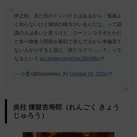
伊之助、見た目のインパクトはあるから「鬼滅よ
く知らないけど猪頭の味方がいるんだな」って認
識の人は多いと思うけど、ローソンコラボとかだ
と食べ物食う関係か素顔で並んでるから本編見て
ない人からすると逆に「誰だコイツ……？」って
なるという
pic.twitter.com/iXoc2Bh9Bu
— 小雪 (@Syousetsu_K)
October 24, 2020
炎柱 煉獄杏寿郎（れんごく きょう
じゅろう）