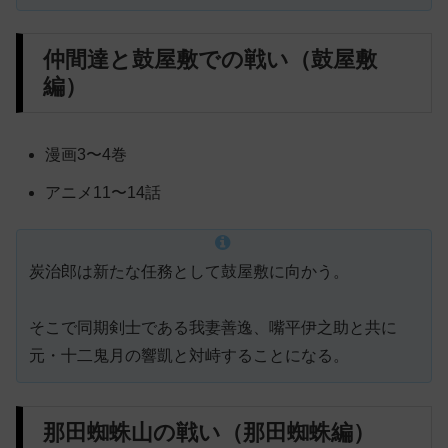
仲間達と鼓屋敷での戦い（鼓屋敷
編）
漫画3〜4巻
アニメ11〜14話
炭治郎は新たな任務として鼓屋敷に向かう。
そこで同期剣士である我妻善逸、嘴平伊之助と共に
元・十二鬼月の響凱と対峙することになる。
那田蜘蛛山の戦い（那田蜘蛛編）