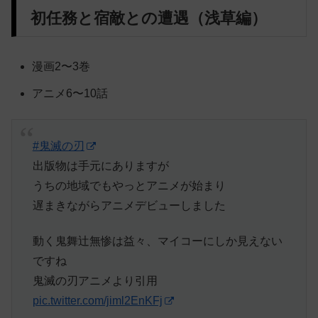
初任務と宿敵との遭遇（浅草編）
漫画2〜3巻
アニメ6〜10話
#鬼滅の刃
出版物は手元にありますが
うちの地域でもやっとアニメが始まり
遅まきながらアニメデビューしました
動く鬼舞辻無惨は益々、マイコーにしか見えない
ですね
鬼滅の刃アニメより引用
pic.twitter.com/jiml2EnKFj