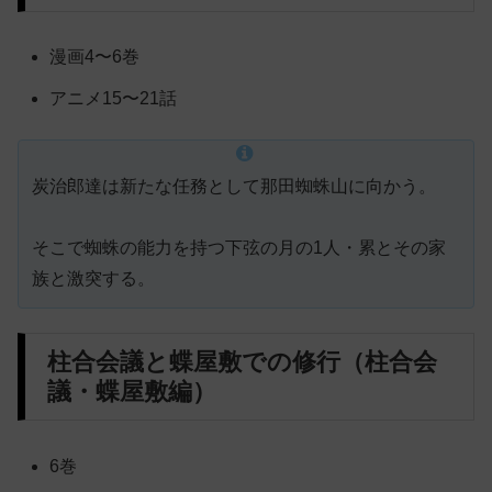
漫画4〜6巻
アニメ15〜21話
炭治郎達は新たな任務として那田蜘蛛山に向かう。
そこで蜘蛛の能力を持つ下弦の月の1人・累とその家
族と激突する。
柱合会議と蝶屋敷での修行（柱合会
議・蝶屋敷編）
6巻