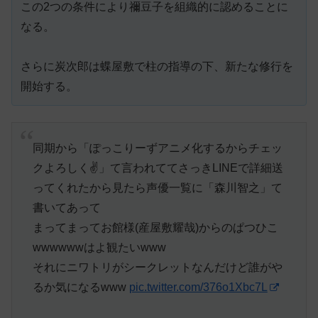
この2つの条件により禰豆子を組織的に認めることに
なる。
さらに炭次郎は蝶屋敷で柱の指導の下、新たな修行を
開始する。
同期から「ぽっこりーずアニメ化するからチェッ
クよろしく✌️」て言われててさっきLINEで詳細送
ってくれたから見たら声優一覧に「森川智之」て
書いてあって
まってまってお館様(産屋敷耀哉)からのぱつひこ
wwwwwwはよ観たいwww
それにニワトリがシークレットなんだけど誰がや
るか気になるwww
pic.twitter.com/376o1Xbc7L