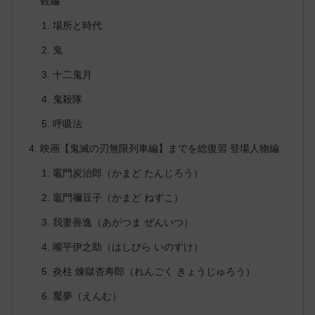
観編
場所と時代
鬼
十二鬼月
鬼殺隊
呼吸法
映画【鬼滅の刃無限列車編】までを総復習 登場人物編
竈門炭治郎（かまど たんじろう）
竈門禰豆子（かまど ねずこ）
我妻善逸（あがつま ぜんいつ）
嘴平伊之助（はしびら いのすけ）
炎柱 煉獄杏寿郎（れんごく きょうじゅろう）
魘夢（えんむ）