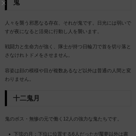
鬼
人々を襲う邪悪なる存在、それが鬼です。日光には弱いで
すが夜になると活発に行動し人を襲います。
戦闘力と生命力が強く、隊士が持つ日輪刀で首を切り落と
さなけれトドメをさせません。
容姿は顔の模様や目が複数あるなど以外は普通の人間と変
わりません。
十二鬼月
鬼のボス・無惨の元で働く12人の強力な鬼たちです。
下弦の月：下位に位置する6人だったが魘夢以外は粛