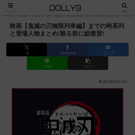
PR
メニュー
検索
ホーム
邦画
アニメ
映画【鬼滅の刃無限列車編】までの時系列と登場人物まとめ!観る
映画【鬼滅の刃無限列車編】までの時系列
と登場人物まとめ!観る前に総復習!
X
Facebook
はてブ
LINE
コピー
2021年09月27日