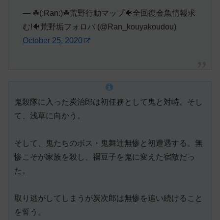
— ☘(:Ran:)☘荒野行動マップ🐠全回復金魚情報求
む!🐠荒野垢フォロバ (@Ran_kouyakoudou)
October 25, 2020
鬼殺隊に入った炭治郎は初任務として鬼と対峙。そし
て、浅草に向かう。
そして、鬼たちのボス・鬼舞辻無惨と初遭遇する。無
惨こそが家族を殺し、禰豆子を鬼に変えた宿敵だっ
た。
取り逃がしてしまうが炭次郎は無惨を追い続けること
を誓う。