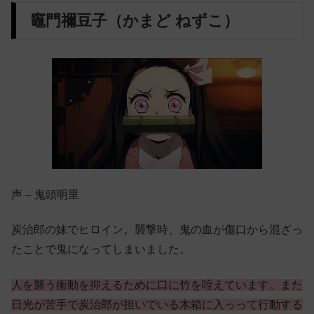
竈門禰豆子（かまど ねずこ）
声 – 鬼頭明里
炭治郎の妹でヒロイン。襲撃時、鬼の血が傷口から混ざっ
たことで鬼になってしまいました。
人を襲う衝動を抑えるために口に竹を咥えています。また
日光が苦手で炭治郎が担いでいる木箱に入っって行動する