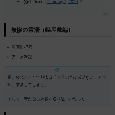
— Aki (@120xxx_)
February 7, 2020
無惨の粛清（蝶屋敷編）
漫画6～7巻
アニメ26話
累が敗れたことで無惨は「下弦の月は必要ない」と判
断、粛清してしまう。
そして、新たなる刺客を送り込むのだった。