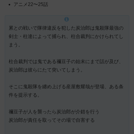
アニメ22〜25話
累との戦いで隊律違反を犯した炭治郎は鬼殺隊最強の
剣士・柱達によって捕られ、柱合裁判にかけられてし
まう。
柱合裁判では鬼である禰豆子の始末にまで話が及び、
炭治郎は彼らにたて突いてしまう。
そこに鬼殺隊を纏め上げる産屋敷耀哉が登場、ある条
件を提示する。
禰豆子が人を襲ったら炭治郎が介錯を行う
炭治郎が責任を取ってその場で自害する