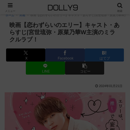
PR
メニュー
検索
ホーム
邦画
映画【恋わずらいのエリー】キャスト・あらすじ|宮世琉弥・原菜乃華W主
映画【恋わずらいのエリー】キャスト・あ
らすじ|宮世琉弥・原菜乃華W主演のミラ
クルラブ！
X
Facebook
はてブ
LINE
コピー
2024年01月21日