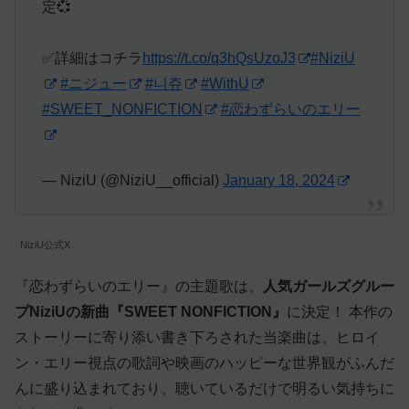
定💞
✅詳細はコチラ
https://t.co/q3hQsUzoJ3
#NiziU
#ニジュー
#니쥬
#WithU
#SWEET_NONFICTION
#恋わずらいのエリー
— NiziU (@NiziU__official)
January 18, 2024
NiziU公式X
『恋わずらいのエリー』の主題歌は、
人気ガールズグルー
プNiziUの新曲『SWEET NONFICTION』
に決定！ 本作の
ストーリーに寄り添い書き下ろされた当楽曲は、ヒロイ
ン・エリー視点の歌詞や映画のハッピーな世界観がふんだ
んに盛り込まれており、聴いているだけで明るい気持ちに