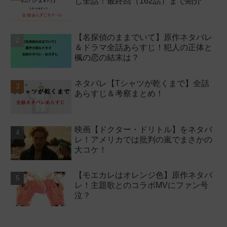
じ全話！最終回（162話）まで紹介
【名探偵のままでいて】原作ネタバレ
＆ドラマ全話あらすじ！犯人の正体と
楓の恋の結末は？
ネタバレ【Tシャツが乾くまで】全話
あらすじ＆考察まとめ！
映画【ドクター・ドリトル】をネタバ
レ！アメリカでは批判の嵐でまさかの
大コケ！
【モエカレはオレンジ色】原作ネタバ
レ！主題歌とのコラボMVにファン号
泣？