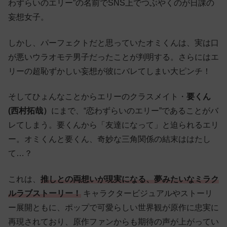
わずらいのエリー”の名前でSNS上でつぶやくのが日課の
妄想女子。
しかし、パーフェクトだと思っていたオミくんは、実は口
が悪いウラオモテ男子だったことが判明する。さらにはエ
リーの超恥ずかしい妄想が彼にバレてしまい大ピンチ！
そしてひょんなことからエリーのクラスメイト・
要くん
(西村拓哉）
にまで、“恋わずらいのエリー”であることがバ
レてしまう。要くんから「友達になって」と迫られるエリ
ー。オミくんと要くん、奇妙な三角関係の結末ははたし
て…？
これは、
推しとの両想いが現実になる、夢みたいなミラク
ルラブストーリー！
キャラクタービジュアルやストーリ
ー展開ともに、ポップで可愛らしい世界観が原作に忠実に
再現されており、原作ファンからも期待の声が上がってい