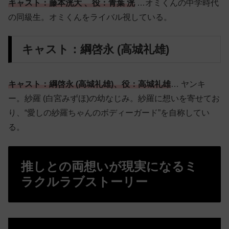
キャスト：藤本洸大 、役：青葉 洸
…オミくんの中学時代
の同級生。オミくんをライバル視している。
キャスト：綱啓永 (高城礼雄)
キャスト：綱啓永 (高城礼雄)、役：高城礼雄
… ヤンキ
ー。紗羅 (白宮みずほ)の幼なじみ。紗羅に想いを寄せてお
り、“愛しの紗羅ちゃんのボディーガード”を自称してい
る。
推しとの両想いが現実になるミ
ラクルラブストーリー