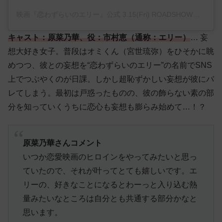
映画『恋わずらいのエリー』公式 3.15(Fri) ROADSHOW♡(@_lovesickellie_)がシェアした投稿
キャスト：原菜乃華、役：市村恵（通称：エリー）
… 妄
想大好き女子。普段はオミくん（宮世琉弥）をひそかに眺
めつつ、彼との妄想を“恋わずらいのエリー”の名前でSNS
上でつぶやくのが日課。しかし超恥ずかしい妄想が彼にバ
レてしまう。最初は戸惑ったものの、彼の飾らない素の部
分を知っていくうちに恋心も妄想も膨らみ始めて…！？
原菜乃華さんコメント
いつか恋愛映画のヒロインをやってみたいと思っ
ていたので、それが叶ってとても嬉しいです。エ
リーの、好きなことになるとわーっと入り込む熱
量みたいなところは自分とも共通する部分かなと
思います。