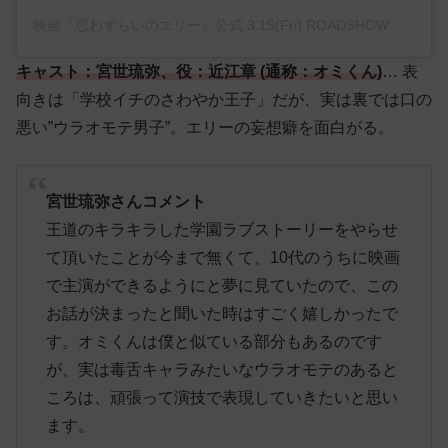
映画『恋わずらいのエリー』公式 3.15(Fri) ROADSHOW♡(@_lovesickellie_)がシェアした投稿
キャスト：宮世琉弥、役：近江章 (通称：オミくん)
… 表
向きは「学校イチのさわやか王子」だが、実は裏では口の
悪い”ウラオモテ男子”。エリーの妄想癖を面白がる。
宮世琉弥さんコメント
王道のキラキラした学園ラブストーリーをやらせ
て頂いたことが今まで無くて、10代のうちに映画
で主演ができるようにと夢に見ていたので、この
お話が決まったと聞いた時はすごく嬉しかったで
す。オミくんは僕と似ている部分もあるのです
が、実は毒舌キャラみたいなウラオモテのあると
ころは、頑張って演技で表現していきたいと思い
ます。