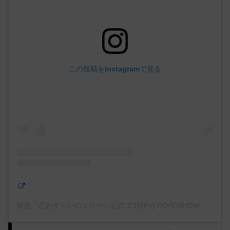
この投稿をInstagramで見る
映画『恋わずらいのエリー』公式 3.15(Fri) ROADSHOW♡(@_lovesickellie_)がシェアした投稿