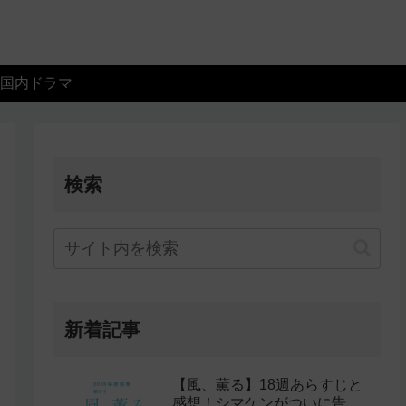
国内ドラマ
検索
新着記事
【風、薫る】18週あらすじと
感想！シマケンがついに告