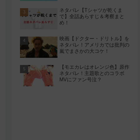
ネタバレ【Tシャツが乾くま
で】全話あらすじ＆考察まと
め！
映画【ドクター・ドリトル】を
ネタバレ！アメリカでは批判の
嵐でまさかの大コケ！
【モエカレはオレンジ色】原作
ネタバレ！主題歌とのコラボ
MVにファン号泣？