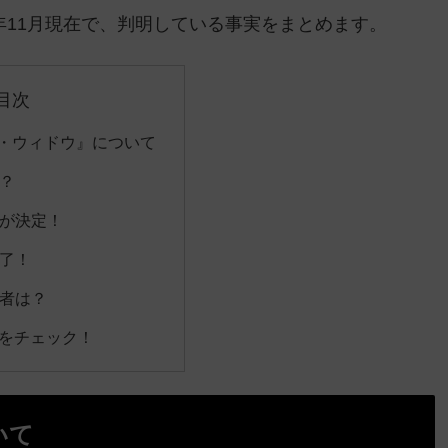
年11月現在で、判明している事実をまとめます。
目次
・ウィドウ』について
？
が決定！
了！
者は？
度をチェック！
いて