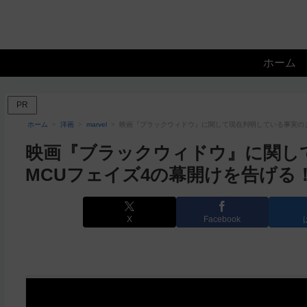
ホーム
PR
ホーム
洋画
marvel
映画『ブラックウィドウ』に関して現在判明している事実のま
映画『ブラックウィドウ』に関し
MCUフェイズ4の幕開けを告げる
X
Facebook