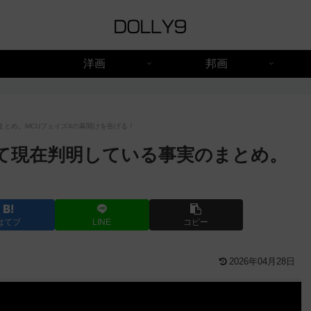
洋画
邦画
とめ。MCUフェイズ4の幕開けを告げる！
て現在判明している事実のまとめ。
！
はてブ
LINE
コピー
2026年04月28日