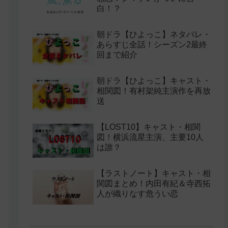
白！？
朝ドラ【ひよっこ】ネタバレ・
あらすじ全話！シーズン2最終
回まで紹介
朝ドラ【ひよっこ】キャスト・
相関図！有村架純主演作を再放
送
【LOST10】キャスト・相関
図！横浜流星主演、主要10人
は誰？
【ラストノート】キャスト・相
関図まとめ！内田有紀＆寺西拓
人が織りなす危うい恋