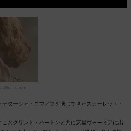
off/on-screen
とナターシャ・ロマノフを演じてきたスカーレット・
イことクリント・バートンと共に惑星ヴォーミアに出