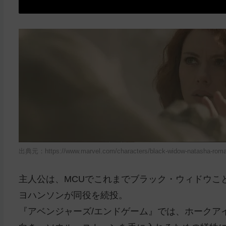
出典元：https://www.marvel.com/characters/black-widow-natasha-roman
主人公は、MCUでこれまでブラック・ウィドウこ
ヨハンソンが同役を続投。
『アベンジャーズ/エンドゲーム』では、ホークア