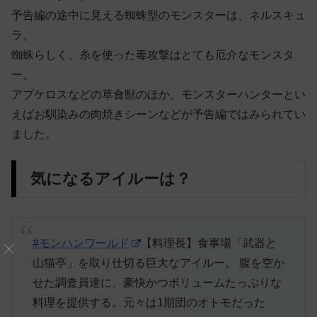
予告編の途中に見える蜘蛛型のモンスターは、ネルスキュ
ラ。
蜘蛛らしく、糸を使った毒攻撃はとても厄介なモンスタ
ー。
アプケロスなどの草食獣のほか、モンスターハンターとい
えばお馴染みの肉焼きシーンなどが予告編ではみられてい
ました。
気になるアイルーは？
#モンハンワールド
【料理長】食事場「武器と
山猫亭」を取り仕切る巨大なアイルー。 腹を空か
せた調査員達に、豪快かつボリュームたっぷりな
料理を提供する。元々は1期団のオトモだった