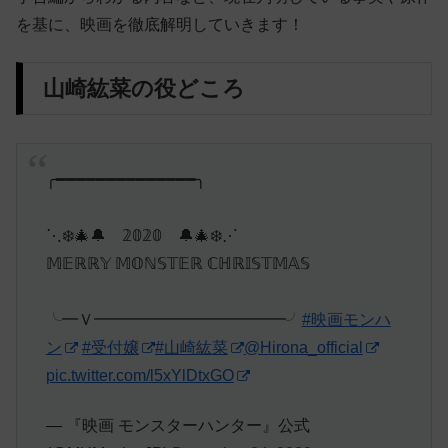
を基に、映画を徹底解明していきます！
山崎紘菜の役どころ
╭━━━━━━━━━━━━━━╮
⋱❄️🎄🔔 𝟚𝟘𝟚𝟘 🔔🎄❄️⋰
𝕄𝔼ℝℝ𝕐 𝕄𝕆ℕ𝕊𝕋𝔼ℝ ℂℍℝ𝕀𝕊𝕋𝕄𝔸𝕊
╰━Ｖ━━━━━━━━━━━━╯
#映画モンハ
ン
#受付嬢
#山崎紘菜
@Hirona_official
pic.twitter.com/l5xYlDtxGO
— 『映画 モンスターハンター』公式