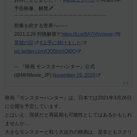
予告映像、解禁🗡️
￣￣￣￣￣￣￣￣￣￣￣￣￣￣￣￣￣￣￣
想像を絶する世界へ——
2021.3.26 狩猟解禁🏹
https://t.co/8A7hNyooxe
#
英雄の証
#上手に焼けました
pic.twitter.com/QO5lmXQI0Q
— 『映画 モンスターハンター』公式
(@MHMovie_JP)
November 19, 2020
映画『モンスターハンター』は、日本では2021年3月26日
に公開を予定しています。
とはいえ、現状だと再延期も可能性としてはあるかもしれ
ませんが…
大きなモンスターと戦う大迫力の映画は、是非ともスクリ