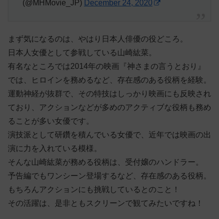
(@MHMovie_JP)
December 24, 2020
まず気になるのは、やはり日本人俳優の役どころ。
日本人女優として参戦している山崎紘菜。
有名なところでは2014年の映画『神さまの言うとおり』
では、ヒロインを務めるなど、存在感のある役柄を経験。
運動神経が抜群で、その特技はしっかり映画にも反映され
ており、アクションなどが多めのアクティブな役柄も務め
ることが多い女優です。
演技派として研鑽を積んでいる女優で、近年では映画の出
演に力を入れている模様。
そんな山崎紘菜が務める役柄は、受付嬢のハンドラー。
予告編でもワンシーン登場するなど、存在感のある役柄。
もちろんアクションにも挑戦しているとのこと！
その活躍は、是非ともスクリーンで観てみたいですね！