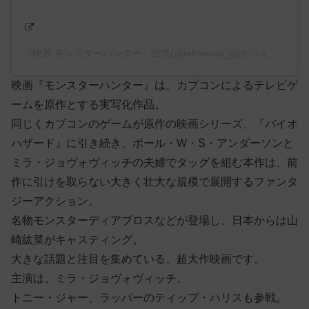
『映画 モンスターハンター』公式(@mhmovie_jp)がシェアした投稿
映画『モンスターハンター』は、カプコンによるテレビゲ
ームを原作とする実写化作品。
同じくカプコンのゲームが原作の映画シリーズ、『バイオ
ハザード』に引き続き、ポール・W・S・アンダーソンと
ミラ・ジョヴォヴィッチの夫婦でタッグを組む本作は、前
作に引けを取らない大きく壮大な規模で展開するファンタ
ジーアクション。
名物モンスターディアブロスなどが登場し、日本からは山
崎紘菜がキャスティング。
大きな話題と注目を集めている、超大作映画です。
主演は、ミラ・ジョヴォヴィッチ。
トニー・ジャー、ラッパーのティップ・ハリスも参戦。