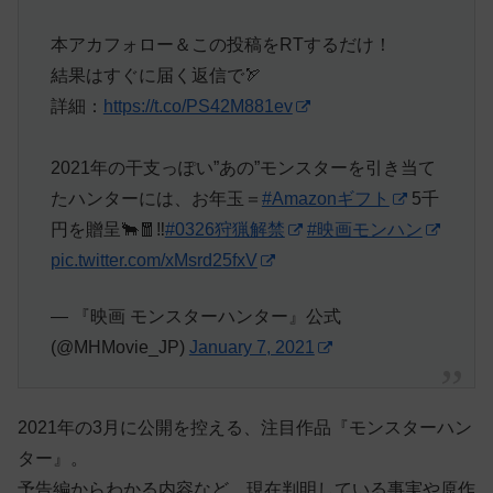
本アカフォロー＆この投稿をRTするだけ！
結果はすぐに届く返信で🏹
詳細：
https://t.co/PS42M881ev
2021年の干支っぽい”あの”モンスターを引き当て
たハンターには、お年玉＝
#Amazonギフト
5千
円を贈呈🐂🧧‼️
#0326狩猟解禁
#映画モンハン
pic.twitter.com/xMsrd25fxV
— 『映画 モンスターハンター』公式
(@MHMovie_JP)
January 7, 2021
2021年の3月に公開を控える、注目作品『モンスターハン
ター』。
予告編からわかる内容など、現在判明している事実や原作