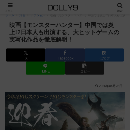
PR
メニュー
検索
ホーム
洋画
アクション
映画【モンスターハンター】中国では炎上!?日本人も出演す
映画【モンスターハンター】中国では炎
上!?日本人も出演する、大ヒットゲームの
実写化作品を徹底解明！
X
Facebook
はてブ
LINE
コピー
2026年04月28日