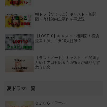
朝ドラ【ひよっこ】キャスト・相関
図！有村架純主演作を再放送
【LOST10】キャスト・相関図！横浜
流星主演、主要10人は誰？
【ラストノート】キャスト・相関図ま
とめ！内田有紀＆寺西拓人が織りなす
危うい恋
夏ドラマ一覧
さよならノワール