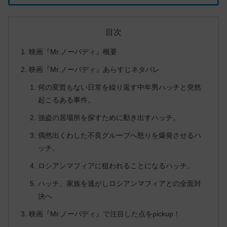
目次
映画『Mr.ノーバディ』概要
映画『Mr.ノーバディ』あらすじネタバレ
何の変哲もない日常を繰り返す中年男ハッチと突然
起こるある事件。
強盗の居場所を探すために動き出すハッチ。
偶然出くわした不良グループへ怒りを爆発させるハ
ッチ。
ロシアンマフィアに狙われることになるハッチ。
ハッチ、家族を逃がしロシアンマフィアとの全面対
決へ
映画『Mr.ノーバディ』で注目した点をpickup！