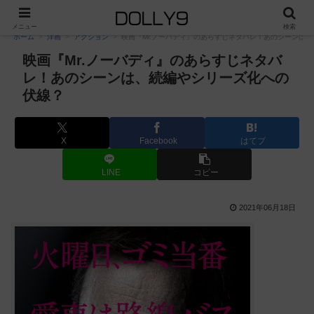
PR
メニュー
検索
ホーム
洋画
アクション
映画『Mr.ノーバディ』のあらすじネタバレ！あのシーンは
映画『Mr.ノーバディ』のあらすじネタバ
レ！あのシーンは、続編やシリーズ化への
伏線？
X
Facebook
はてブ
LINE
コピー
2021年06月18日