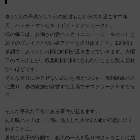
妻と2人の子供たちと何の変哲もない日常を過ごす中年
男、ハッチ・マンセル（ボブ・オデンカーク）。
彼の毎日は、共働きの妻ベッカ（コニー・ニールセン）と
息子のブレイクと幼い娘アビーを送り出すこと。1週間は
単調で、あっという間に時間が過ぎ去っていきます。火曜
日のゴミ出しが、収集時間に間に合わないことも数え切れ
ないほどです。
そんな自分にやるせない思いを抱えつつも、毎朝路線バス
に乗り、妻の家族が経営する工場でデスクワークをする毎
日。
そんな平凡な日常にある事件が起きます。
ある晩ハッチは、自宅に侵入した男女2人組の強盗に出く
わすことに。
勇敢な息子の行動で、犯人の一人を取り押さえることに成