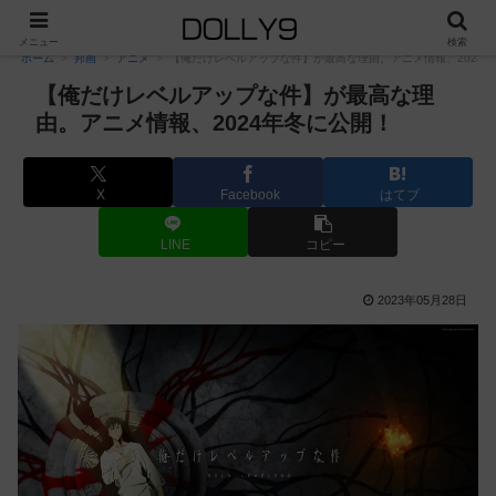
PR
メニュー
検索
ホーム
邦画
アニメ
【俺だけレベルアップな件】が最高な理由。アニメ情報、2024
【俺だけレベルアップな件】が最高な理
由。アニメ情報、2024年冬に公開！
X
Facebook
はてブ
LINE
コピー
2023年05月28日