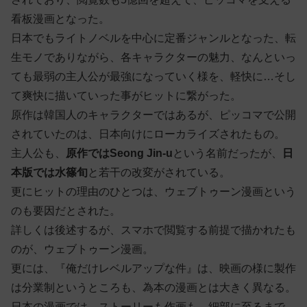
看板漫画となった。
日本でもライトノベルを中心に定番ジャンルとなった、転
生モノでありながら、各キャラクターの魅力、なんといっ
ても最弱の主人公が最強になっていく様を、軽快に…そし
て爽快に描いていった事がヒットに繋がった。
原作は韓国人のキャラクターではあるが、ピッコマで公開
されていたのは、日本向けにローカライズされたもの。
主人公も、
原作ではSeong Jin-u
という名前だったが、
日
本版では水篠旬
と若干の改変がされている。
更にヒットの理由のひとつは、ウェブトゥーン漫画という
のも要因だとされた。
詳しくは後述するが、スマホで閲覧する前提で描かれたも
のが、ウェブトゥーン漫画。
更には、『俺だけレベルアップな件』は、映画の様に製作
は分業制というところも、為本の漫画とは大きく異なる。
日本の漫画では、ストーリーも作画も、細部に至るまで、