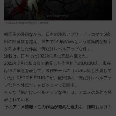
© Solo Leveling Animation Partners
韓国産の漫画ながら、日本の漫画アプリ・ピッコマで5億
回の閲覧数を超え、世界で140億Viewという驚異的な数字
を叩き出した作品『俺だけレベルアップな件』。
連載は、日本では2022年1月に完結を迎えた。
2022年7月に脳出血で他界した作画担当のDUBU氏、現在
は彼に敬意を表して、製作チームの（DUBU氏も所属して
いた）REDICE STUDIOが、後日譚の『俺だけレベルアッ
プな件〜外伝〜』をピッコマで公開中。
そんな『俺だけレベルアップな件』は、アニメの製作も発
表されている。
その
アニメ情報・この作品が最高な理由
を、随時お届け！