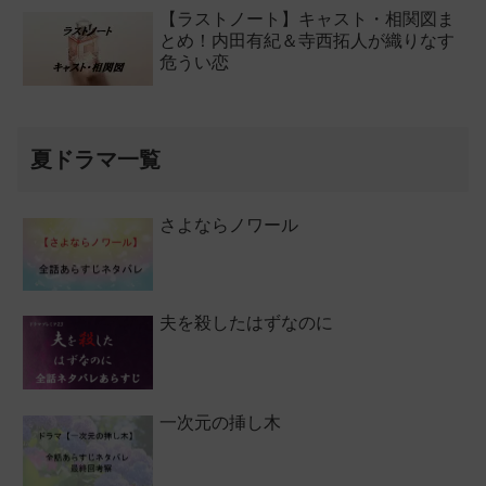
【ラストノート】キャスト・相関図ま
とめ！内田有紀＆寺西拓人が織りなす
危うい恋
夏ドラマ一覧
さよならノワール
夫を殺したはずなのに
一次元の挿し木