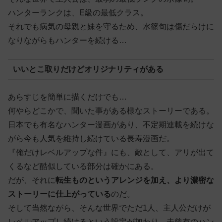
ハンターランクは、E級の最低クラス。
それでも病気の母親と妹を守るため、水篠旬は傷だらけに
なりながらもハンターを続ける…
いいとこ取りだけどオリジナリティがある
あらすじを簡単に描くだけでも…
何やらどこかで、聞いた事がある様なストーリーである。
日本でも有名なハンター漫画があり、不定期連載を続けな
がら今も人気を維持し続けている長寿漫画だ。
『俺だけレベルアップな件』にも、敵として、アリが出て
くるなど酷似している部分は確かにある。
だが、それに
転生ものというアレンジを加え、より濃密な
ストーリーに仕上がっている
のだ。
そして当然ながら、そんな世界でただ1人、主人公だけが
レベルアップし続けるという設定が加わり、未曾有のハン