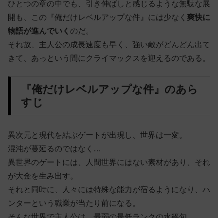
ひとつの章の中でも、引き伸ばしと感じるような無駄な展
開も、この『俺だけレベルアップな件』には少なく
爽快に
物語が進んでいく
のだ。
それ故、主人公の成長速度も早く、強い敵がどんどん出て
きて、あっという間にクライマックスを迎えるのである。
『俺だけレベルアップな件』のあら
すじ
異次元と現代を結ぶゲートが出現し、世界は一変。
混沌が蔓延るのではなく…
異世界のゲートには、人間世界にはない素材があり、それ
が大金を生み出す。
それと同時に、人々には特殊な能力が宿るようになり、ハ
ンターという職業が当たり前になる。
そんな世界で主人公は、最弱の最低ランクの水篠旬。