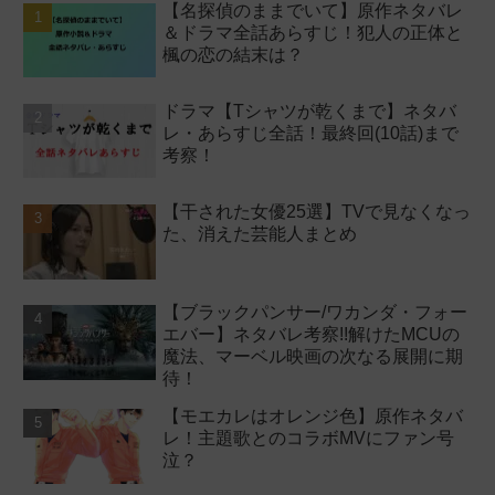
【名探偵のままでいて】原作ネタバレ
＆ドラマ全話あらすじ！犯人の正体と
楓の恋の結末は？
ドラマ【Tシャツが乾くまで】ネタバ
レ・あらすじ全話！最終回(10話)まで
考察！
【干された女優25選】TVで見なくなっ
た、消えた芸能人まとめ
【ブラックパンサー/ワカンダ・フォー
エバー】ネタバレ考察!!解けたMCUの
魔法、マーベル映画の次なる展開に期
待！
【モエカレはオレンジ色】原作ネタバ
レ！主題歌とのコラボMVにファン号
泣？