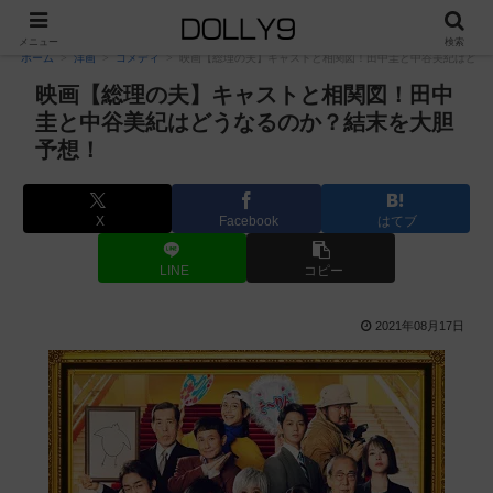
PR
メニュー
検索
ホーム
洋画
コメディ
映画【総理の夫】キャストと相関図！田中圭と中谷美紀はどう
映画【総理の夫】キャストと相関図！田中
圭と中谷美紀はどうなるのか？結末を大胆
予想！
X
Facebook
はてブ
LINE
コピー
2021年08月17日