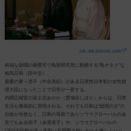
出典：映画【総理の夫】公式HP
裕福な財閥の御曹司で鳥類研究所に勤務する“鳥オタク”な
ひより
相馬
日和
（田中圭）。
最愛の妻＝凛子（中谷美紀）がある日突然日本初の女性総
理大臣になったことで日常が一変する。
内閣広報官の富士宮あやか（貫地谷しほり）からは、日常
生活も徹底的に管理される。それでも日和は“総理の夫”の
自覚が全然なく、日和の母親でありソウマグローバルの会
長でもある崇子（余貴美子）や、ソウマグローバルの
CEOで日和の兄＝多和（片岡愛之助）からも激しくハッ