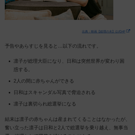
出典：映画【総理の夫】公式HP
予告やあらすじを見ると…以下の流れです。
凛子が総理大臣になり、日和は突然世界が変わり困
惑する。
2人の間に赤ちゃんができる
日和はスキャンダル写真で脅迫される
凛子は裏切られ総選挙になる
結末は凛子の赤ちゃんは産まれてくることはなかったが、
奮い立った凛子は日和と2人で総選挙を乗り越え、無事当