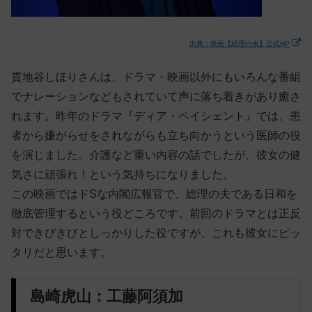
出典：映画【総理の夫】公式HP
貫地谷しほりさんは、ドラマ・映画以外にもいろんな番組
でナレーションなどもされていて声に落ち着きがあり癒さ
れます。昨年のドラマ『ディア・ペイシェント』では、患
者から嫌がらせをされながらも立ち向かうという医師の役
を演じました。介護など重い内容の話でしたが、彼女の健
気さに頑張れ！という気持ちになりました。
この映画ではドSな内閣広報官で、総理の夫である日和を
徹底管理するという役どころです。前回のドラマとは正反
対できびきびとしっかりした役ですが、これも彼女にピッ
タリだと思います。
島崎虎山：工藤阿須加