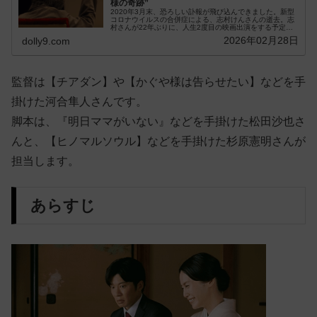
様の奇跡”
2020年3月末、恐ろしい訃報が飛び込んできました。新型
コロナウイルスの合併症による、志村けんさんの逝去。志
村さんが22年ぶりに、人生2度目の映画出演をする予定だ
った『キネマの神様』。松竹映画100周...
2026年02月28日
dolly9.com
監督は【チアダン】や【かぐや様は告らせたい】などを手
掛けた河合隼人さんです。
脚本は、『明日ママがいない』などを手掛けた松田沙也さ
んと、【ヒノマルソウル】などを手掛けた杉原憲明さんが
担当します。
あらすじ