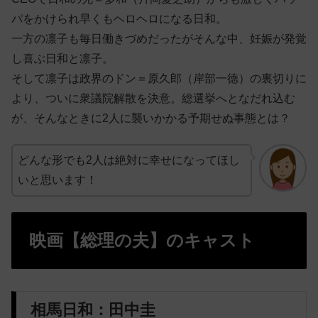
パをかけられ早くもヘロヘロになる日和。
一方の凛子も毎日働きづめだったがそんな中、妊娠が発覚
し喜ぶ日和と凛子。
そして凛子は政界のドン＝原久郎（岸部一徳）の裏切りに
より、ついに衆議院解散を決意。総選挙へとなだれ込む
が、そんなときに2人に襲いかかる予期せぬ事態とは？
どんな形でも2人は絶対に幸せになってほし
いと思います！
映画【総理の夫】のキャスト
相馬日和：田中圭