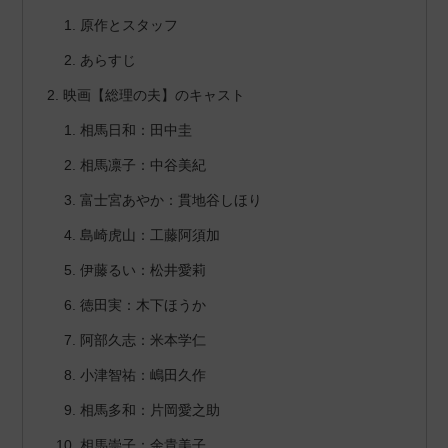
原作とスタッフ
あらすじ
映画【総理の夫】のキャスト
相馬日和：田中圭
相馬凛子：中谷美紀
富士宮あやか：貫地谷しほり
島崎虎山：工藤阿須加
伊藤るい：松井愛莉
徳田実：木下ほうか
阿部久志：米本学仁
小津智祐：嶋田久作
相馬多和：片岡愛之助
相馬崇子：余貴美子