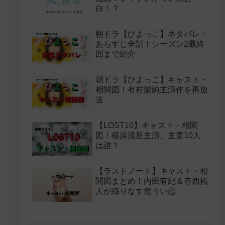
白！？
朝ドラ【ひよっこ】ネタバレ・
あらすじ全話！シーズン2最終
回まで紹介
朝ドラ【ひよっこ】キャスト・
相関図！有村架純主演作を再放
送
【LOST10】キャスト・相関
図！横浜流星主演、主要10人
は誰？
【ラストノート】キャスト・相
関図まとめ！内田有紀＆寺西拓
人が織りなす危うい恋