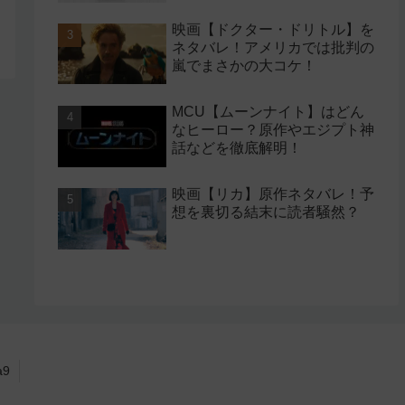
映画【ドクター・ドリトル】を
ネタバレ！アメリカでは批判の
嵐でまさかの大コケ！
MCU【ムーンナイト】はどん
なヒーロー？原作やエジプト神
話などを徹底解明！
映画【リカ】原作ネタバレ！予
想を裏切る結末に読者騒然？
a9