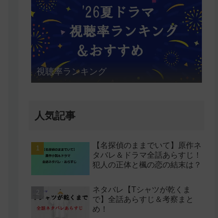
視聴率ランキング
人気記事
【名探偵のままでいて】原作ネ
タバレ＆ドラマ全話あらすじ！
犯人の正体と楓の恋の結末は？
ネタバレ【Tシャツが乾くま
で】全話あらすじ＆考察まと
め！