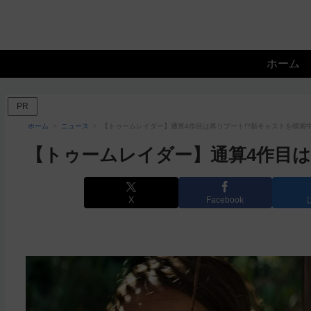
ホーム
PR
ホーム
ニュース
【トゥームレイダー】通算4作目は再リブート!?新キャストを模索
【トゥームレイダー】通算4作目は
X
Facebook