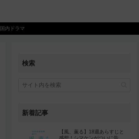
国内ドラマ
検索
新着記事
【風、薫る】18週あらすじと
感想！シマケンがついに告