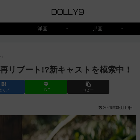
洋画
邦画
中！
再リブート!?新キャストを模索中！
はてブ
LINE
コピー
2026年05月19日