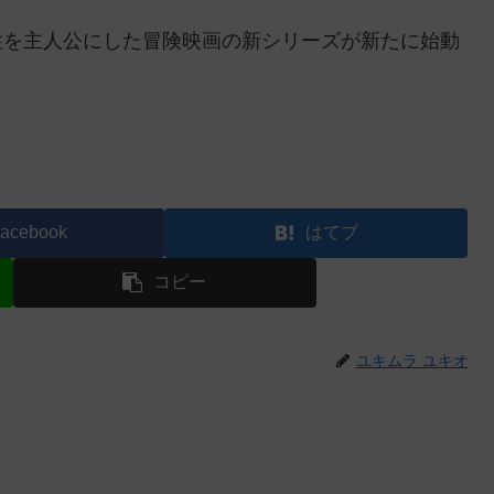
性を主人公にした冒険映画の新シリーズが新たに始動
acebook
はてブ
コピー
ユキムラ ユキオ