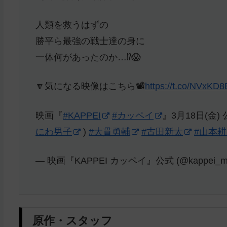
人類を救うはずの
勝平ら最強の戦士達の身に
一体何があったのか…⁉️😱
🔽気になる映像はこちら📽️
https://t.co/NVxKD
映画『
#KAPPEI
#カッペイ
』3月18日(金) 
にわ男子
)
#大貫勇輔
#古田新太
#山本
— 映画『KAPPEI カッペイ』公式 (@kappei_mo
原作・スタッフ