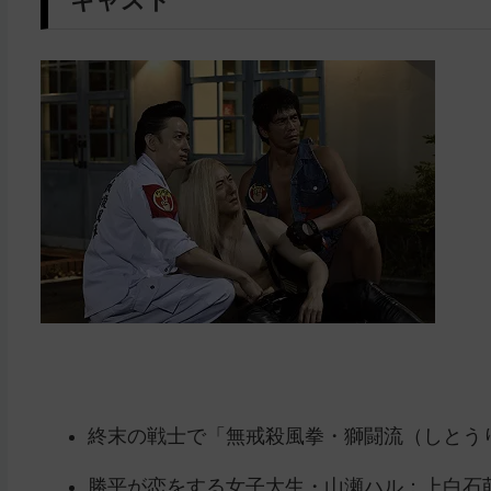
キャスト
終末の戦士で「無戒殺風拳・獅闘流（しとう
勝平が恋をする女子大生・山瀬ハル：上白石