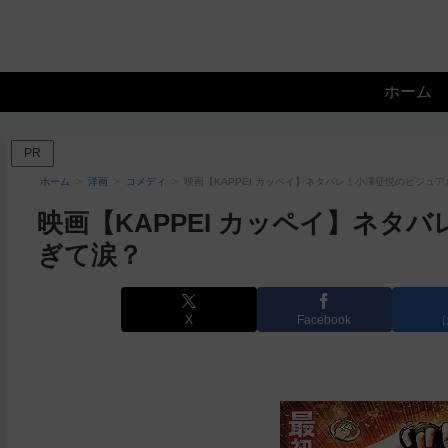
ホーム
PR
ホーム
洋画
コメディ
映画【KAPPEI カッペイ】ネタバレ！小澤征悦のビジュ
映画【KAPPEI カッペイ】ネタ
ぎて涙？
X
Facebook