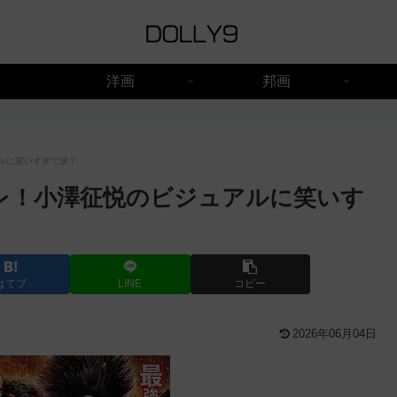
洋画
邦画
アルに笑いすぎて涙？
バレ！小澤征悦のビジュアルに笑いす
はてブ
LINE
コピー
2026年06月04日