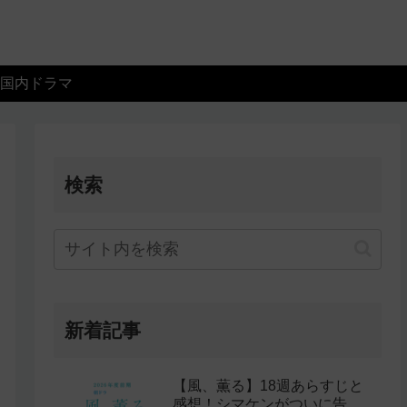
国内ドラマ
検索
新着記事
【風、薫る】18週あらすじと
感想！シマケンがついに告