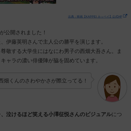
出典：映画【KAPPEI カッペイ】公式HP
イ】が公開されました！
た、伊藤英明さんで主人公の勝平を演じます。
を尊敬する大学生にはなにわ男子の西畑大吾さん。ま
らキャラの濃い俳優陣が脇を固めています。
西畑くんのさわやかさが際立ってる！
バレ、泣けるほど笑える小澤征悦さんのビジュアル
につ