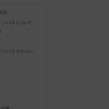
目次
 カッペイ】について
フ
 カッペイ】ネタバレ！
い正義