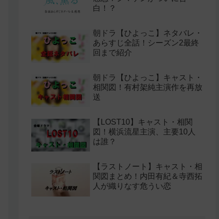
白！？
朝ドラ【ひよっこ】ネタバレ・
あらすじ全話！シーズン2最終
回まで紹介
朝ドラ【ひよっこ】キャスト・
相関図！有村架純主演作を再放
送
【LOST10】キャスト・相関
図！横浜流星主演、主要10人
は誰？
【ラストノート】キャスト・相
関図まとめ！内田有紀＆寺西拓
人が織りなす危うい恋