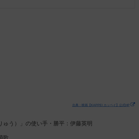
出典：映画【KAPPEI カッペイ】公式HP
りゅう）」の使い手・勝平：伊藤英明
萌歌