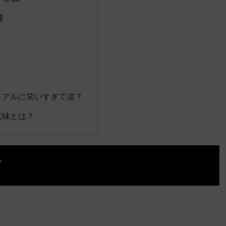
雄
ュアルに笑いすぎて涙？
意味とは？
て