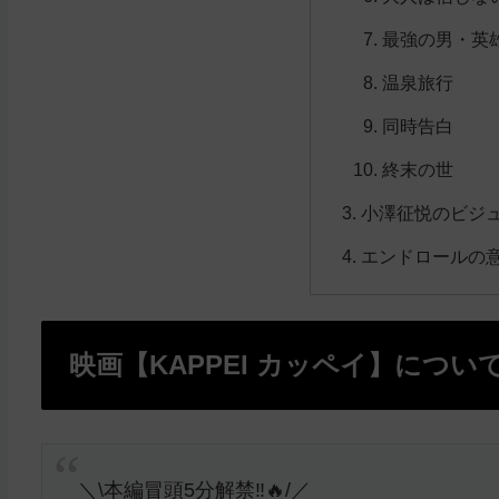
最強の男・英
温泉旅行
同時告白
終末の世
小澤征悦のビジ
エンドロールの
映画【KAPPEI カッペイ】につい
＼\本編冒頭5分解禁‼️🔥/／