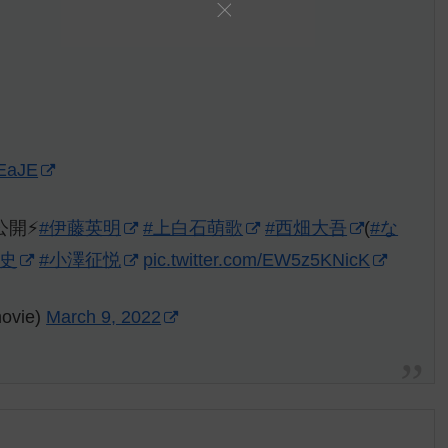
8EaJE
公開⚡️
#伊藤英明
#上白石萌歌
#西畑大吾
(
#な
耕史
#小澤征悦
pic.twitter.com/EW5z5KNicK
vie)
March 9, 2022