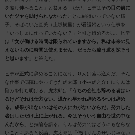
を差し伸べること」と答える。だが、ヒデはその
目の前に
いたツヤを助けられなかった
ことに納得いっていない様
子。そばにいた直美（上坂樹里）が看護婦という仕事を
「いっしょに作っていかない？」と引き留めるが…。ヒデ
は「
女が働ける時間は限られていますから。私は未来の見
えないものに時間は使えません。だったら違う道を探そう
と思います
」と答えた。
ヒデが正式に辞めることになり、りんは落ち込んだ。そん
な仕事で病院にやってきた虎太郎（小林虎之介）にりんは
悩みを打ち明ける。虎太郎は「
うちの会社も辞める者はい
るけどそれは仕方ない。遅かれ早かれ辞めるやつは辞め
る。成果が出ないのはその人に力がないからだ。努力した
者はしただけ上に上がれる。今はそういう自由な世の中な
んだから
」と持論を語る。りんは努力ではどうにもならな
いこともあると反論。虎太郎は「俺はりんのせいじゃない