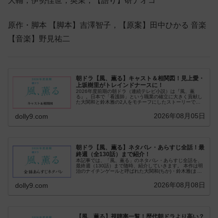
大輔，伊勢佳世，英茉，【語り】研ナオコ
原作・脚本 【脚本】吉澤智子，【原案】田中ひかる 音楽
【音楽】野見祐二
朝ドラ【風、薫る】キャスト＆相関図！見上愛・
上坂樹里がトレインドナースに！
2026年度前期の朝ドラ（連続テレビ小説）は『風、薫
る』。日本で「看護師」という職業の確立に大きく貢献し
た大関和と鈴木雅の2人をモチーフにしたストーリーで
す。ダブル主演の見上愛・上坂樹里がトレインドナ…
2026年08月05日
dolly9.com
朝ドラ【風、薫る】ネタバレ・あらすじ全話！最
終週（全130話）まで紹介！
本記事では、「風、薫る」のネタバレ・あらすじ全話を、
最終週（130話）まで随時、紹介していきます。 本作は明
治のナイチンゲールと呼ばれた大関和(ちか)・鈴木雅(まさ)
をモデルに描きます。最強バディの結末はどうなる？
2026年08月08日
dolly9.com
【風、薫る】視聴率一覧！歴代朝ドラより高い？