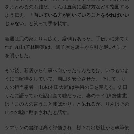
をまとめるのも雑だ。りんは直美に運び方などを指図する
よう伝え、「
向いている方が向いていることをやればいい
じゃない
」と笑って手を貸す。
新居は元の家よりも広く、縁側もあった。手伝いに来てく
れた丸山(若林時英)は、団子屋を店主から引き継いだこと
を明かした。
その後、新居から仕事へ向かったりんたちは、いつものよ
うに口喧嘩をしていて、周囲を安心させた。 そして、り
んの担当患者・山本(本田大輔)は手術の日を迎える。先日
りんに語っていた話は全て嘘だった。妻のテイ(伊勢佳世)
は「この人の言うこと噓ばかり」と呆れるが、りんはその
山本の嘘に励まされたと話す。
シマケンの書評は高く評価され、様々な出版社から執筆依