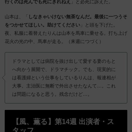
行くのは死んでも死にきれねえ
」と必死に訴えた。
山本は、「
しなきゃいけない無茶なんだ。最後に一つうそ
をつかせてほしい。助けてください
」と頭を下げた。
夜、私服に着替えたりんは山本を馬車に乗せる。打ち上げ
花火の光の中、馬車が走る。（来週につづく）
ドラマとしては病院を抜け出して愛する妻のもと
へ向かう展開で、ドラマチック。でも、現実的に
は看護婦という仕事をしているりんは、報連相が
大事。主治医に無断で外出させたなんて…。これ
は問題になると思う。残念だけど…。
【風、薫る】第14週 出演者・ス
タッフ