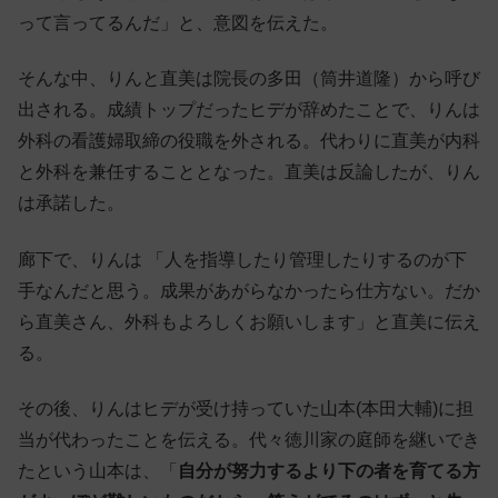
って言ってるんだ」と、意図を伝えた。
そんな中、りんと直美は院長の多田（筒井道隆）から呼び
出される。成績トップだったヒデが辞めたことで、りんは
外科の看護婦取締の役職を外される。代わりに直美が内科
と外科を兼任することとなった。直美は反論したが、りん
は承諾した。
廊下で、りんは 「人を指導したり管理したりするのが下
手なんだと思う。成果があがらなかったら仕方ない。だか
ら直美さん、外科もよろしくお願いします」と直美に伝え
る。
その後、りんはヒデが受け持っていた山本(本田大輔)に担
当が代わったことを伝える。代々徳川家の庭師を継いでき
たという山本は、「
自分が努力するより下の者を育てる方