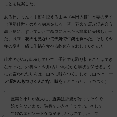
ことを提案した。
ある日、りんは手術を控える山本（本田大輔）と妻のテイ
（伊勢佳世）のある約束を知る。昔、花火で店が混み合う
暑い夏に、すいていた牛鍋屋に入ったら非常に美味しかっ
た。以来、
花火を見ないで夫婦で牛鍋を食べた
。そして今
年の夏も一緒に牛鍋を食べる約束を交わしていたのだ。
山本のがんは転移していて、手術でも取り切ることはでき
なかった。外科医・今井(古川雄大)から病状を伏せるよう
にと言われたりんは、山本に嘘をつく。しかし山本は「
一
ノ瀬さんもつけるんだな、嘘を
」と言った。（つづく）
直美と小川が友人に。直美は恋愛が始まりそうで
始まらないまま、独身でいきそうですね。そして
牛鍋のエピソードが微笑ましいものでした。で