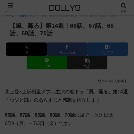
PR
メニュー
検索
ホーム
国内ドラマ
【風、薫る】第14週！66話、67話、68話、69話、70話
【風、薫る】第14週！66話、67話、68
話、69話、70話
X
Facebook
はてブ
LINE
コピー
2026年07月04日
見上愛×上坂樹里ダブル主演の
朝ドラ「風、薫る」第14週
「ウソと誠」のあらすじと感想
を紹介します。
66話、67話、68話、69話、70話
の回で、放送日は
6/29（月）～7/3日（金）です。