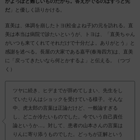
がよっぽど難しいものだから。答えがでるのはずっと先
だ
」と優しく語りかける。
直美は、体調を崩したトヨ(松金よね子)の元を訪れる。直
美は本当は病院で診たいというが、トヨは、「直美ちゃん
がいつも来てくれてそれだけで十分だよ。ありがとう」と
感謝を述べる。長屋の大家である嘉平(春海四方)は、直美
に「戻ってきたいなら何とかするよ」と伝える。（つづ
く）
ツヤに続き、ヒデまでが辞めてしまい、先生をし
ていたりんはショックを受けている様子。そんな
中、虎太郎の言葉は正論だけど、一般論すぎる
し、どこか冷たいものでした。今でいう自己責任
論というか…。対して、患者の山本さんの言葉は
りんに寄り添うものでした。どっちが正解という