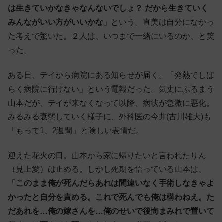
は生きていかなきゃなんないでしょ？ だから生きていく
みんながいい方がいいかな
」という。直美は自分になかっ
た考えで驚いた。２人は、いつまで一緒にいるのか、と笑
った。
ある日、テイから病院にある知らせが届く。「発熱でしば
らく病院に行けない」という電報だった。気丈にふるまう
山本だが、テイが来なくなって以降、病状が急激に悪化。
みるみる衰弱していく様子に、外科医の今井(古川雄大)も
「もって1、2週間」と険しい表情だ。
迎えた花火の日。山本から家に帰りたいと言われたりん
（見上愛）は止める。しかし死期を悟っている山本は、
「
このまま俺が死んだらあれは間違いなく手術しなきゃよ
かったと自分を責める。これで死んでも俺は構わねえ。た
だあれを…俺の嫁さんを…俺のせいで後悔まみれで置いて