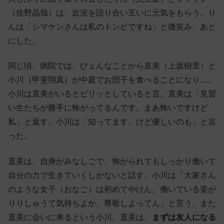
（佐野晶哉）は、近況を語り合い互いに元気をもらう。り
んは「シマケンさんは私のトンビですね」と微笑み、あと
にした。
同じ頃、病院では、ひょんなことから直美（上坂樹里）と
小川（甲斐翔真）が中庭でお団子を食べることになり…。
小川は直美がいるとピリッとしていると言。直美は「見習
い生たちが勝手に怖がってるんです。まあ怖いですけど
私」と返す。小川は「知ってます。けど優しいのも」と言
った。
直美は、自身がみなしごで、怖がられてもしっかり働いて
自分の力で生きていくしかないと話す。小川は「大家さん
のような女子（おなご）は初めてやけん。働いている姿が
りりしゅうて気持ちよか。尊敬しよってん」と言う。また
直美に会いに来るという小川。直美は、
まずは友人になる