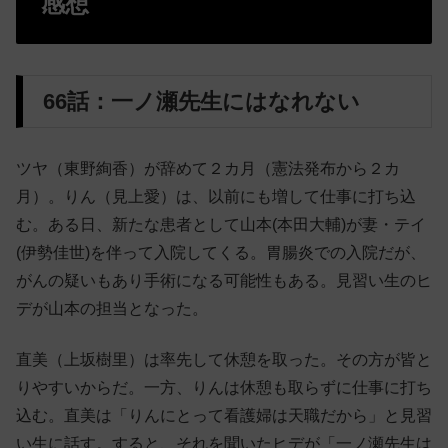
感想
66話：一ノ瀬先生にはなれない
ツヤ（東野絢香）が辞めて２カ月（憲法発布から２カ
月）。りん（見上愛）は、以前にも増して仕事に打ち込
む。ある日、新たな患者として山本(本田大輔)が妻・テイ
(伊勢佳世)を伴って入院してくる。胃腸炎での入院だが、
がんの疑いもあり手術になる可能性もある。見習い生のヒ
デが山本の担当となった。
直美（上坂樹里）は率先して休憩を取った。その方が皆と
りやすいからだ。一方、りんは休憩も取らずに仕事に打ち
込む。直美は「りんにとって看護婦は天職だから」と見習
い生に話す。すると、それを聞いたヒデが「一ノ瀬先生は