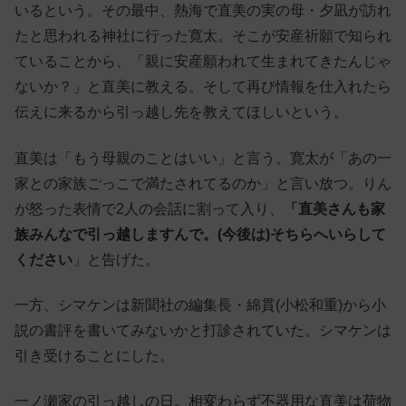
いるという。その最中、熱海で直美の実の母・夕凪が訪れ
たと思われる神社に行った寛太。そこが安産祈願で知られ
ていることから、「親に安産願われて生まれてきたんじゃ
ないか？」と直美に教える。そして再び情報を仕入れたら
伝えに来るから引っ越し先を教えてほしいという。
直美は「もう母親のことはいい」と言う。寛太が「あの一
家との家族ごっこで満たされてるのか」と言い放つ。りん
が怒った表情で2人の会話に割って入り、
「直美さんも家
族みんなで引っ越しますんで。(今後は)そちらへいらして
ください
」と告げた。
一方、シマケンは新聞社の編集長・綿貫(小松和重)から小
説の書評を書いてみないかと打診されていた。シマケンは
引き受けることにした。
一ノ瀬家の引っ越しの日。相変わらず不器用な直美は荷物