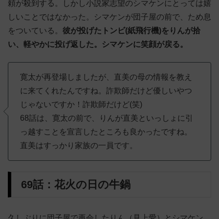
頼が殺到する。しかし小説家志望のシマケンにとっては嬉
しいことではなかった。シマケンが団子屋の前で、ため息
をついている。
彼が投げたトンビ(紙飛行機)をりんが拾
い、軽やかに投げ返した。シマケンに笑顔が戻る。
寛太が再登場しましたが、直美の母の情報を教え
に来てくれたんですね。詐欺師だけど優しいやつ
じゃないですか！詐欺師だけど(笑)
68話は、寛太の前で、りんが直美といっしょに引
っ越すことを宣言したところも良かったですね。
直美はすっかり家族の一員です。
69話：花火の日の牛鍋
久しぶりに団子屋で再会したりん（見上愛）とシマケン