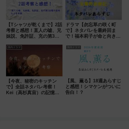
【Tシャツが乾くまで】2話
ドラマ【勿忘草の咲く町
考察と感想！直人の嘘、兄
で】ネタバレを最終回ま
妹説、免許証、充の第3金
で！福本莉子が命と向き合
曜
った結末は？
国内ドラマ
国内ドラマ
【風、薫る】18週あらすじ
【今夜、秘密のキッチン
と感想！シマケンがついに
で】全話ネタバレ考察！
告白！？
Kei（高杉真宙）の記憶と
結末は？原作との違いも解
説