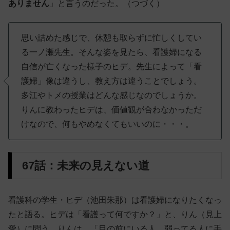
ありません
」と言うのだった。（つづく）
思い詰めた感じで、休憩も取らずに忙しくしてい
る一ノ瀬先生。そんな姿を見たら、看護婦になる
自信が亡くなった様子のヒデ。先生によって「看
護婦」像は違うし、教え方は違うことでしょう。
多江やトメの授業はどんな感じなのでしょうか。
りんに教わったヒデは、価値観が合わなかっただ
けなので、何もやめなくてもいいのに・・・。
67話：未来の見えない道
看護科の学生・ヒデ（池田朱那）は看護婦になりたくなっ
たと語る。ヒデは「看護って何ですか？」と、りん（見上
愛）に問う。りんは、「目の前にいる人、弱ってる人に手