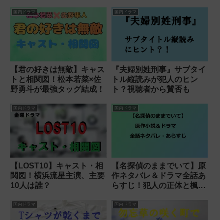
国内ドラマ
国内ドラマ
【君の好きは無敵】キャス
『夫婦別姓刑事』サブタイ
トと相関図！松本若菜×佐
トル縦読みが犯人のヒン
野勇斗が最強タッグ結成！
ト？視聴者から賛否も
国内ドラマ
国内ドラマ
【LOST10】キャスト・相
【名探偵のままでいて】原
関図！横浜流星主演、主要
作ネタバレ＆ドラマ全話あ
10人は誰？
らすじ！犯人の正体と楓の
恋の結末は？
国内ドラマ
国内ドラマ