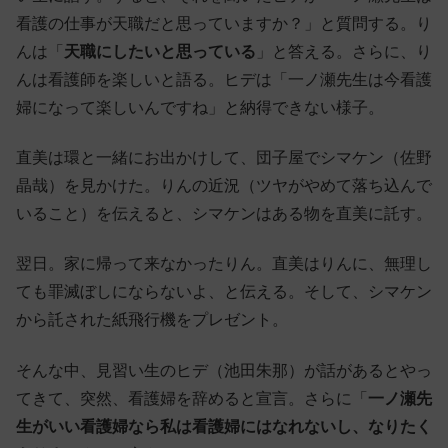
看護の仕事が天職だと思っていますか？」と質問する。り
んは「
天職にしたいと思っている
」と答える。さらに、り
んは看護師を楽しいと語る。ヒデは「一ノ瀬先生は今看護
婦になって楽しいんですね」と納得できない様子。
直美は環と一緒にお出かけして、団子屋でシマケン（佐野
晶哉）を見かけた。りんの近況（ツヤがやめて落ち込んで
いること）を伝えると、シマケンはある物を直美に託す。
翌日。家に帰って来なかったりん。直美はりんに、無理し
ても罪滅ぼしにならないよ、と伝える。そして、シマケン
から託された紙飛行機をプレゼント。
そんな中、見習い生のヒデ（池田朱那）が話があるとやっ
てきて、突然、看護婦を辞めると宣言。さらに「
一ノ瀬先
生がいい看護婦なら私は看護婦にはなれないし、なりたく