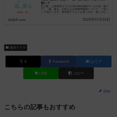
低い？
見上愛・上坂樹里ダブル主演のNHK連続テレビ小説（朝ド
ラ）「風、薫る」の気になる視聴率推移について、一覧に
して紹介します。歴代朝ドラよりも高いのか、低いのかも
まとめます。※視聴率は平日に速報で毎日更新…
2026年07月24日
dolly9.com
国内ドラマ
X
Facebook
はてブ
LINE
コピー
jima
こちらの記事もおすすめ