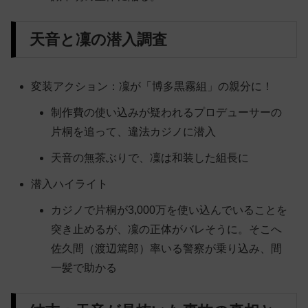
天音と凜の潜入調査
変装アクション：凜が「博多黒霧組」の親分に！
制作費の使い込みが疑われるプロデューサーの
片桐を追って、違法カジノに潜入
天音の無茶ぶりで、凜は和装した組長に
潜入ハイライト
カジノで片桐が3,000万を使い込んでいることを
突き止めるが、凜の正体がバレそうに。そこへ
佐久間（渡辺篤郎）率いる警察が乗り込み、間
一髪で助かる