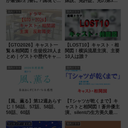
が最強の門番に？国境で日
妹説、免許証、充の第3金
本を守る！
曜
国内ドラマ
国内ドラマ
【GTO2026】キャスト一
【LOST10】キャスト・相
覧＆相関図！生徒役28人ま
関図！横浜流星主演、主要
とめ｜ゲストや歴代キャス
10人は誰？
トは出演する？
国内ドラマ
国内ドラマ
【風、薫る】第12週あらす
【Tシャツが乾くまで】キ
じ！56話、57話、58話、
ャストと相関図！蒼井優主
59話、60話
演、silentの生方美久最新
作
ランキング・まとめ
国内ドラマ