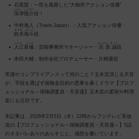
石黒賢：一世を風靡した“大御所アクション俳優”
ふかつ しんすけ
深津慎介
役！
中村海人（Travis Japan）：人気アクション俳優・
すずき かいと
鈴木海斗
役
いりえ じんき
よしわら まこと
入江甚儀
：芸能事務所マネージャー・
吉原誠
役
本田大輔：制作会社プロデューサー・片桐康役
常識やコンプライアンスって何のこと？玉木宏演じる天音
が、手段を選ばず保険金目的の悪事を暴くドラマ【プロフ
ェッショナル～保険調査員・天音蓮】玉木宏の柔術や料理
姿にも注目です。
本記事は、2026年2月5日（木）22時からフジテレビ系放
送の【プロフェッショナル～保険調査員・天音蓮～】5話
のネタバレありのあらすじと、感想を書いています。