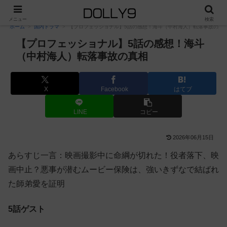
PR
メニュー
検索
ホーム
国内ドラマ
【プロフェッショナル】5話の感想！海斗（中村海人）転落事故の真
【プロフェッショナル】5話の感想！海斗
（中村海人）転落事故の真相
X
Facebook
はてブ
LINE
コピー
2026年06月15日
あらすじ一言：映画撮影中に命綱が切れた！役者落下、映
画中止？悪事が潜むムービー保険は、強いきずなで結ばれ
た師弟愛を証明
5話ゲスト