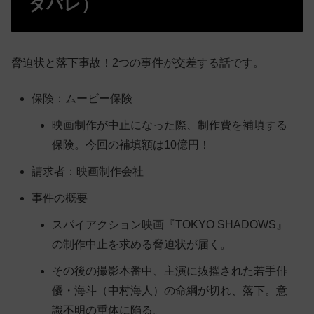
タバレ）
脅迫状と落下事故！2つの事件が交差する話です。
保険：ムービー保険
映画制作が中止になった際、制作費を補填する
保険。今回の補填額は10億円！
請求者：映画制作会社
事件の概要
スパイアクション映画『TOKYO SHADOWS』
の制作中止を求める脅迫状が届く。
その後の撮影本番中、主演に抜擢された若手俳
優・海斗（中村海人）の命綱が切れ、落下。意
識不明の重体に陥る。