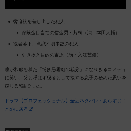
脅迫状を差し出した犯人
保険金目当ての借金男・片桐（演：本田大輔）
役者落下、意識不明事故の犯人
引き抜き目的の吉原（演：入江甚儀）
凜が和服を着た「博多黒霧組の親分」になりきるコメディ
に笑い、父と呼ばず役者として接する息子の秘めた思いを
感じる5話でした。
ドラマ【プロフェッショナル】全話ネタバレ・あらすじま
とめに戻る