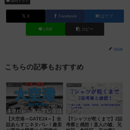
国内ドラマ
X
Facebook
はてブ
LINE
コピー
ricca
こちらの記事もおすすめ
国内ドラマ
国内ドラマ
【大空港～GATE24～】全
【Tシャツが乾くまで】2話
話あらすじネタバレ！趣里
考察と感想！直人の嘘、兄