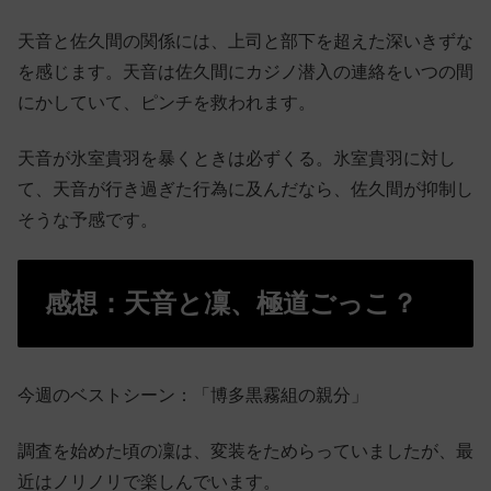
天音と佐久間の関係には、上司と部下を超えた深いきずな
を感じます。天音は佐久間にカジノ潜入の連絡をいつの間
にかしていて、ピンチを救われます。
天音が氷室貴羽を暴くときは必ずくる。氷室貴羽に対し
て、天音が行き過ぎた行為に及んだなら、佐久間が抑制し
そうな予感です。
感想：天音と凜、極道ごっこ？
今週のベストシーン：「博多黒霧組の親分」
調査を始めた頃の凜は、変装をためらっていましたが、最
近はノリノリで楽しんでいます。