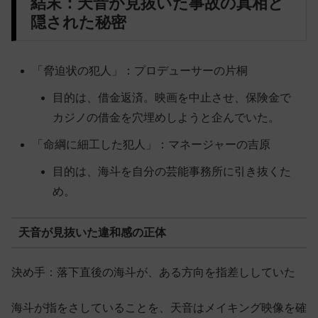
結末：天音が見抜いた事故の真相と
隠された秘密
「脅迫状の犯人」：プロデューサーの片桐
目的は、借金返済。映画を中止させ、保険金で
カジノの借金を穴埋めしようと企んでいた。
「命綱に細工した犯人」：マネージャーの吉原
目的は、海斗を自分の芸能事務所に引き抜くた
め。
天音が見抜いた違和感の正体
決め手：落下直後の海斗が、ある方向を指差ししていた
海斗が指をさしていることを、天音はメイキング映像を確