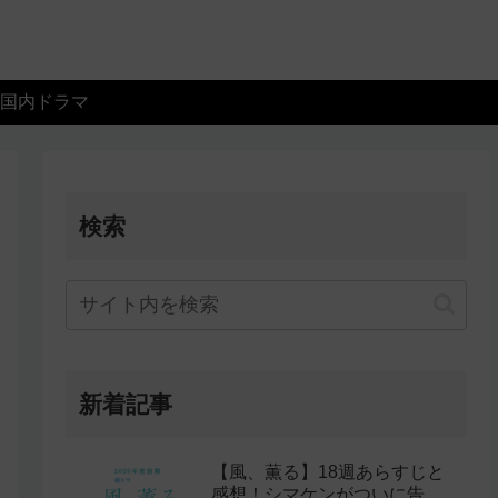
国内ドラマ
検索
新着記事
【風、薫る】18週あらすじと
感想！シマケンがついに告