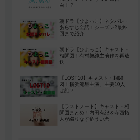
白！？
朝ドラ【ひよっこ】ネタバレ・
あらすじ全話！シーズン2最終
回まで紹介
朝ドラ【ひよっこ】キャスト・
相関図！有村架純主演作を再放
送
【LOST10】キャスト・相関
図！横浜流星主演、主要10人
は誰？
【ラストノート】キャスト・相
関図まとめ！内田有紀＆寺西拓
人が織りなす危うい恋