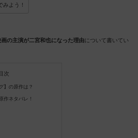
でみよう！
、映画の主演が二宮和也になった理由
について書いてい
目次
ング】の原作は？
】原作ネタバレ！