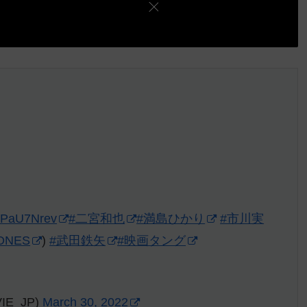
oCPaU7Nrev
#二宮和也
#満島ひかり
#市川実
TONES
)
#武田鉄矢
#映画タング
E_JP)
March 30, 2022