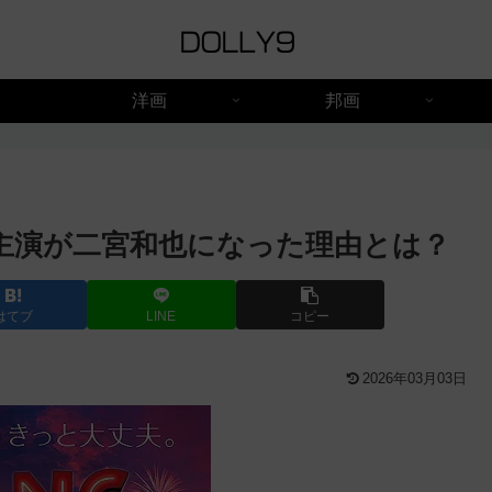
洋画
邦画
！主演が二宮和也になった理由とは？
はてブ
LINE
コピー
2026年03月03日