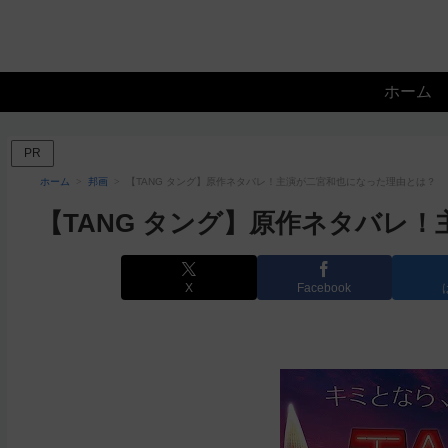
ホーム
PR
ホーム
邦画
【TANG タング】原作ネタバレ！主演が二宮和也になった理由とは？
【TANG タング】原作ネタバレ
X
Facebook