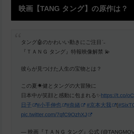
映画【TANG タング】の原作は？
タング🤖のかわいい動きにご注目ˊ˗
『ＴＡＮＧ タング』特報映像解禁 💫
彼らが見つけた人生の宝物とは？
この夏☀健とタングの大冒険に
日本中が笑顔と感動に包まれる✨
https://t.co/
日子
#小手伸也
#奈緒
#京本大我
(
#Six
pic.twitter.com/7qfC9OzhXJ
— 映画『ＴＡＮＧ タング』公式 (@TANGMOVI