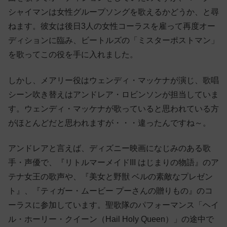
シャイマンは女性グループソングを歌えるかどうか、と尋
ねます。彼女は後日3人の女性コーラスを雇って再度オー
ディションに臨み、ビートルズの「ミスターポストマン」
を歌ってこの役を手に入れました。
しかし、メアリー役はウェンディ・マッケナが演じ、歌唱
シーン吹き替えはアンドレア・ロビンソンが担当していま
す。ウェンディ・マッケナが歌っていると思われている方
がほとんどだと思われますが・・・違ったんですね～。
アンドレアと言えば、ディズニー映画になじみのある歌
手・声優で、『リトルマーメイドIII はじまりの物語』のア
テナ女王の歌声や、『美女と野獣 ベルの素敵なプレゼン
ト』、『ティガー・ムービー プーさんの贈りもの』のコ
ーラスに参加しています。聖歌隊のパフォーマンス「ヘイ
ル・ホーリー・クイーン（Hail Holy Queen）」の途中で