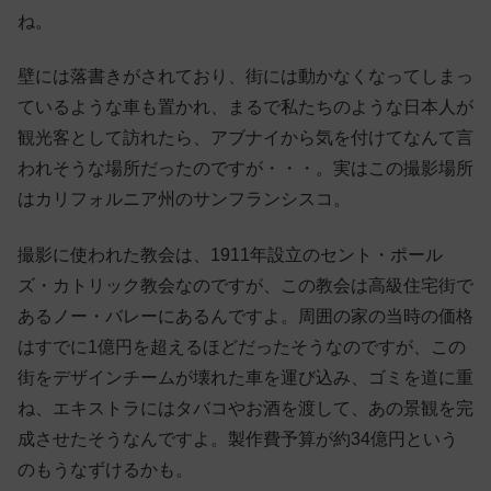
ね。
壁には落書きがされており、街には動かなくなってしまっ
ているような車も置かれ、まるで私たちのような日本人が
観光客として訪れたら、アブナイから気を付けてなんて言
われそうな場所だったのですが・・・。実はこの撮影場所
はカリフォルニア州のサンフランシスコ。
撮影に使われた教会は、1911年設立のセント・ポール
ズ・カトリック教会なのですが、この教会は高級住宅街で
あるノー・バレーにあるんですよ。周囲の家の当時の価格
はすでに1億円を超えるほどだったそうなのですが、この
街をデザインチームが壊れた車を運び込み、ゴミを道に重
ね、エキストラにはタバコやお酒を渡して、あの景観を完
成させたそうなんですよ。製作費予算が約34億円という
のもうなずけるかも。