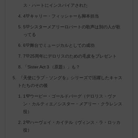
ス・ハートにインスパイアされた
4💛キャリー・フィッシャーも脚本担当
5💛シスターメアリーロバートの歌声は別の人が歌
ってる
6💛舞台でミュージカルとしての成功
7💛25周年にデロリスのための毛皮をプレゼント
「Sister Act３（原題）」も？
『天使にラブ・ソングを』シリーズで活躍したキャス
トたちのその後
1💜ウーピー・ゴールドバーグ（デロリス・ヴァ
ン・カルティエ／シスター・メアリー・クラレンス
役）
2💜ハーヴェイ・カイテル（ヴィンス・ラ・ロッカ
役）