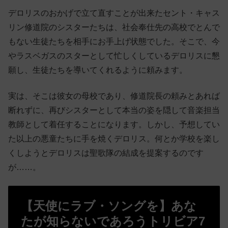
デロリスのおかげで立て直すことが出来たセント・キャス
リン修道院のシスターたちは、社会奉仕先の高校でとんで
もない生徒たちを相手にお手上げ状態でした。そこで、今
やラスベガスのスターとして忙しくしているデロリスに懇
願し、生徒たちを導いてくれるように頼みます。
実は、そこは彼女の母校であり、修道院長の頼みとあれば
断れずに、再びシスターとして本当の姿を隠して音楽担当
教師として着任することになります。しかし、予想してい
た以上の悪童たちに手を焼くデロリス。何とか学校を楽し
くしようとデロリスは聖歌隊の結成を提案するのです
が……。
【天使にラブ・ソングを】あな
たが知らないであろうトリビア7