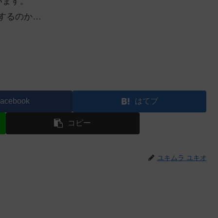
います。
するのか…
acebook
はてブ
コピー
ユキムラ ユキオ