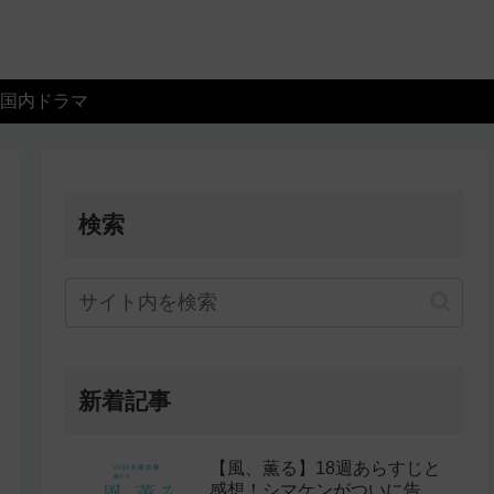
国内ドラマ
検索
新着記事
【風、薫る】18週あらすじと
感想！シマケンがついに告