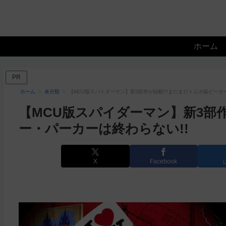
ホーム
PR
ホーム
未分類
【MCU版スパイダーマン】新3部作が始動!?まだまだトムホ版ピータ
【MCU版スパイダーマン】新3部
ー・パーカーは終わらない!!
X
Facebook