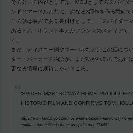
その発言の内容としては、MCUとしてのスパイダ
ンドとマーベルと共に、次なる3部作を作る意向で
この話は事実である裏付けとして、
『スパイダーマ
あるトム・ホランド本人がフランスのメディアで
す。
まだ、ディズニー側やマーベルなどはこの話につ
ター・パーカーの物語が、まだ紡がれるのであれ
更なる情報に期待したいところ。
‘SPIDER-MAN: NO WAY HOME’ PRODUCER
HISTORIC FILM AND CONFIRMS TOM HOLL
https://www.fandango.com/movie-news/spider-man-no-way-home-pr
confirms-tom-hollands-future-as-spider-man-754461