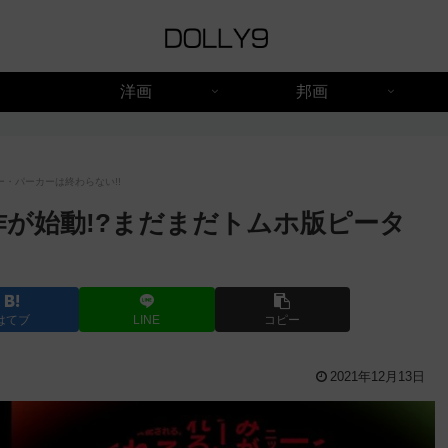
洋画
邦画
ー・パーカーは終わらない!!
作が始動!?まだまだトムホ版ピータ
はてブ
LINE
コピー
2021年12月13日