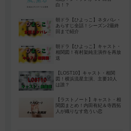
白！？
朝ドラ【ひよっこ】ネタバレ・
あらすじ全話！シーズン2最終
回まで紹介
朝ドラ【ひよっこ】キャスト・
相関図！有村架純主演作を再放
送
【LOST10】キャスト・相関
図！横浜流星主演、主要10人
は誰？
【ラストノート】キャスト・相
関図まとめ！内田有紀＆寺西拓
人が織りなす危うい恋