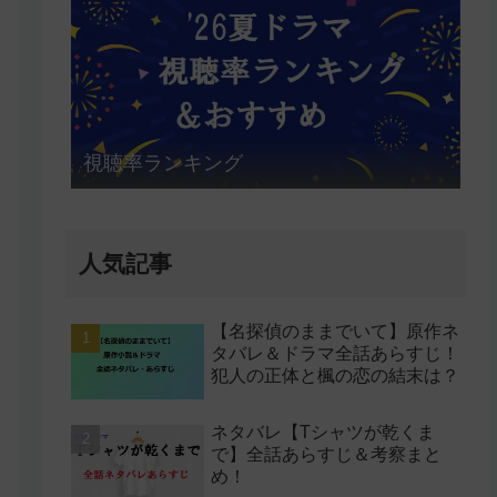
視聴率ランキング
人気記事
【名探偵のままでいて】原作ネ
タバレ＆ドラマ全話あらすじ！
犯人の正体と楓の恋の結末は？
ネタバレ【Tシャツが乾くま
で】全話あらすじ＆考察まと
め！