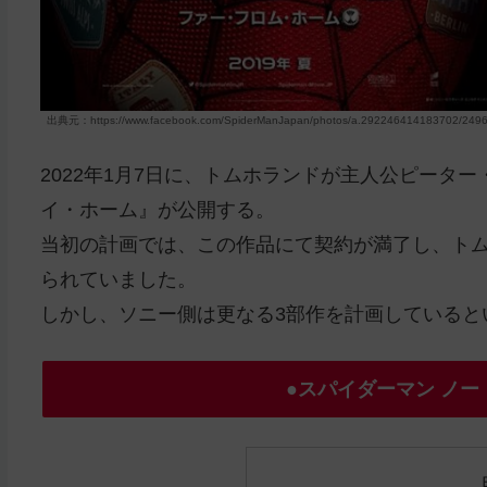
出典元：https://www.facebook.com/SpiderManJapan/photos/a.292246414183702/2496
2022年1月7日に、トムホランドが主人公ピータ
イ・ホーム』が公開する。
当初の計画では、この作品にて契約が満了し、ト
られていました。
しかし、ソニー側は更なる3部作を計画していると
●スパイダーマン ノ