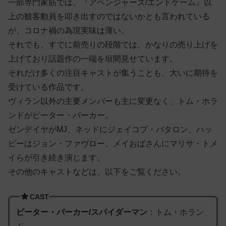
一部専門家筋では、『アベンジャーズ/エンドゲーム』以
上の観客動員を叩き出すのではないかとも言われている
が、コロナ禍の為現実味は薄い。
それでも、すでに前売りの段階では、かなりの売り上げを
上げており話題作の一端を垣間見せています。
それだけ多くの注目キャストが集うことも、大いに期待を
受けている作品です。
ヴィラン以外の主要メンバーも主に変更なく、トム・ホラ
ンドがピーター・パーカー。
ゼンデイヤがMJ、ネッドにジェイコブ・バタロン、ハッ
ピーはジョン・ファヴロー、メイおばさんにマリサ・トメ
イらが引き続き演じます。
その他のキャストなどは、以下をご覧ください。
CAST
ピーター・パーカー/スパイダーマン
：トム・ホラン