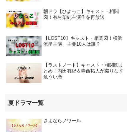
朝ドラ【ひよっこ】キャスト・相関
図！有村架純主演作を再放送
【LOST10】キャスト・相関図！横浜
流星主演、主要10人は誰？
【ラストノート】キャスト・相関図ま
とめ！内田有紀＆寺西拓人が織りなす
危うい恋
夏ドラマ一覧
さよならノワール