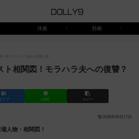
洋画
邦画
讐？夜のキッチンで始まる禁断の恋
スト相関図！モラハラ夫への復讐？
はてブ
LINE
コピー
2026年05月17日
登場人物・相関図！