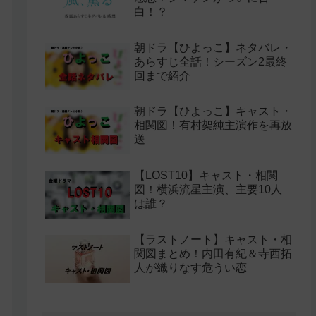
白！？
朝ドラ【ひよっこ】ネタバレ・
あらすじ全話！シーズン2最終
回まで紹介
朝ドラ【ひよっこ】キャスト・
相関図！有村架純主演作を再放
送
【LOST10】キャスト・相関
図！横浜流星主演、主要10人
は誰？
【ラストノート】キャスト・相
関図まとめ！内田有紀＆寺西拓
人が織りなす危うい恋