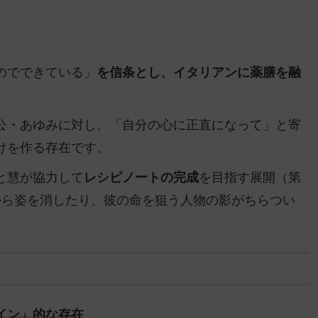
のでできている」
を信条とし、イタリアンに薬膳を融
。
公・あゆみに対し、「自分の心に正直になって」と寄
けを作る存在です。
と慧が協力して
レシピノートの完成
を目指す展開（第
から姿を消したり、彼の命を狙う人物の影がちらつい
イン」的な存在