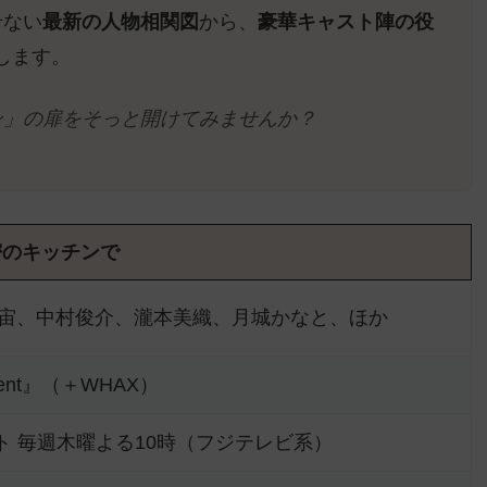
せない
最新の人物相関図
から、
豪華キャスト陣の役
します。
ン」の扉をそっと開けてみませんか？
密のキッチンで
宙、中村俊介、瀧本美織、月城かなと、ほか
sent』（＋WHAX）
ート 毎週木曜よる10時（フジテレビ系）