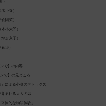
介）
鈴木小春）
坪倉陽菜）
鈴木林太郎）
：坪倉京子）
坪倉渉）
ンで】の内容
ンで】の見どころ
薬膳」による心身のデトックス
」で育まれる大人の恋
の「立体的な物語体験」