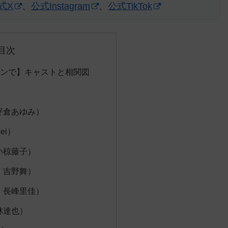
式X
、
公式Instagram
、
公式TikTok
目次
ンで】キャストと相関図
坪倉あゆみ）
ei）
小椋藤子）
：吉野舞）
：長峰里佳）
林達也）