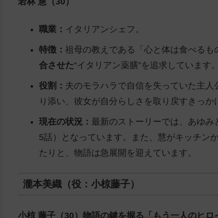
若林 慧（30）
職業：
イタリアンシェフ。
特徴：
祖母の教えである「心と体は食べるも
合させた
“イタリアン薬膳”を追求しています
役割：
夫のモラハラで自信を失っていた主人
り添い、彼女が自分らしさを取り戻すきっか
現在の状況：
最新のストーリーでは、あゆみ
5話）となっています。また、慧がキッチン
たりと、物語は急展開を迎えています。
瀧本美織（役：小椋藤子）
小椋 藤子（30）
物語の鍵を握る「もう一人のヒロ