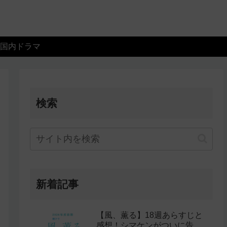
国内ドラマ
検索
新着記事
【風、薫る】18週あらすじと
感想！シマケンがついに告