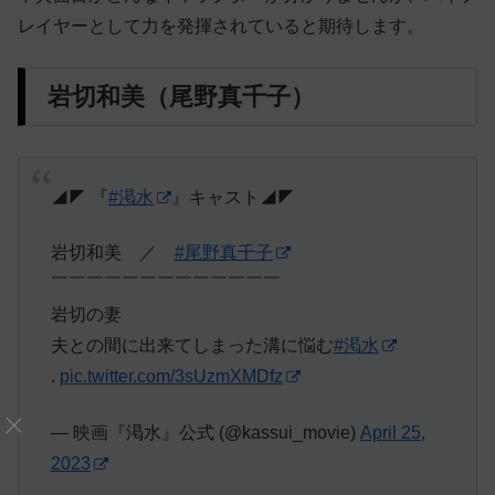
レイヤーとして力を発揮されていると期待します。
岩切和美（尾野真千子）
◢◤ 『
#渇水
』キャスト◢◤
岩切和美 ／
#尾野真千子
￣￣￣￣￣￣￣￣￣￣￣￣￣
岩切の妻
夫との間に出来てしまった溝に悩む
#渇水
.
pic.twitter.com/3sUzmXMDfz
— 映画『渇水』公式 (@kassui_movie)
April 25,
2023