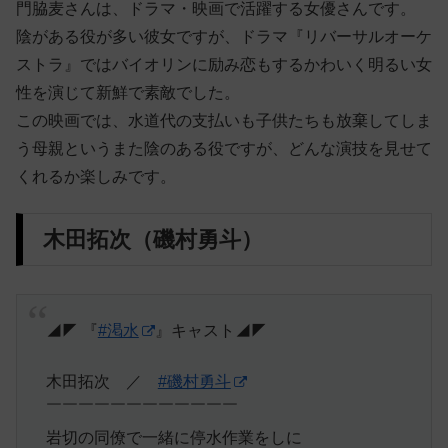
門脇麦さんは、ドラマ・映画で活躍する女優さんです。
陰がある役が多い彼女ですが、ドラマ『リバーサルオーケ
ストラ』ではバイオリンに励み恋もするかわいく明るい女
性を演じて新鮮で素敵でした。
この映画では、水道代の支払いも子供たちも放棄してしま
う母親というまた陰のある役ですが、どんな演技を見せて
くれるか楽しみです。
木田拓次（磯村勇斗）
◢◤ 『
#渇水
』キャスト◢◤
木田拓次 ／
#磯村勇斗
￣￣￣￣￣￣￣￣￣￣￣￣
岩切の同僚で一緒に停水作業をしに