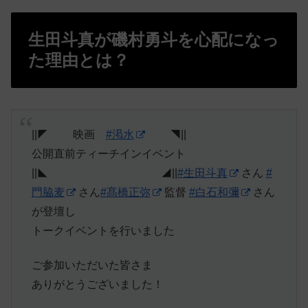
生田斗真が磯村勇斗を心配になっ
た理由とは？
||◤ 映画
#渇水
◥||
公開直前ティーチインイベント
||◣ ◢||
#生田斗真
さん
#
門脇麦
さん
#髙橋正弥
監督
#白石和彌
さん
が登壇し
トークイベントを行いました
ご参加いただいた皆さま
ありがとうございました！