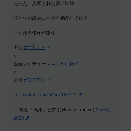
たった二人残された幼い姉妹
ひとつの出会いが心を動かしてゆく―
心を抉る傑作が誕生
主演
#生田斗真
×
企画プロデュース
#白石和彌
×
監督
#髙橋正弥
.
pic.twitter.com/zaDmzYHMJY
— 映画『渇水』公式 (@kassui_movie)
April 4,
2023