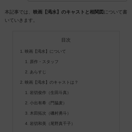
本記事では、
映画【渇水】のキャストと相関図
について書
いていきます。
目次
映画【渇水】について
原作・スタッフ
あらすじ
映画【渇水】のキャストは？
岩切俊作（生田斗真）
小出有希（門脇麦）
木田拓次（磯村勇斗）
岩切和美（尾野真千子）