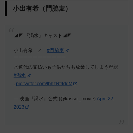
小出有希（門脇麦）
◢◤ 『渇水』キャスト◢◤
小出有希 ／
#門脇麦
￣￣￣￣￣￣￣￣￣￣￣
水道代の支払いも子供たちも放棄してしまう母親
#渇水
.
pic.twitter.com/IbhzNt4ddM
— 映画『渇水』公式 (@kassui_movie)
April 22,
2023