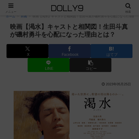
PR
メニュー
検索
ホーム
邦画
映画【渇水】キャストと相関図！生田斗真が磯村勇斗を心配になった理由と
映画【渇水】キャストと相関図！生田斗真
が磯村勇斗を心配になった理由とは？
X
Facebook
はてブ
LINE
コピー
2023年05月25日