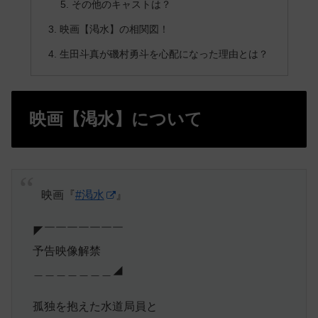
その他のキャストは？
映画【渇水】の相関図！
生田斗真が磯村勇斗を心配になった理由とは？
映画【渇水】について
⠀映画『
#渇水
』
◤￣￣￣￣￣￣￣
予告映像解禁
＿＿＿＿＿＿＿◢
孤独を抱えた水道局員と