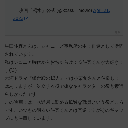
— 映画『渇水』公式 (@kassui_movie)
April 21,
2023
生田斗真さんは、ジャニーズ事務所の中で俳優として活躍
されています。
私はジュニア時代からおちゃらけてる斗真くんが大好きで
す(笑)
大河ドラマ『鎌倉殿の13人』では小栗旬さんと仲良しで
はありますが、対立する役で嫌なキャラクターの役も素晴
らしかったです。
この映画では、水道局に勤める孤独な職員という役どころ
です。いつもの明るい斗真くんとは真逆ですがそのギャッ
プにも注目しています。