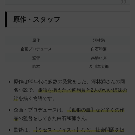
原作・スタッフ
原作
河林満
企画プロデュース
白石和彌
監督
高橋正弥
脚本
及川章太郎
原作は90年代に多数の受賞をした、河林満さんの同
名小説で、
孤独を抱えた水道局員と2人の幼い姉妹の
絆
を描く物語です。
企画・プロデュースは、
【孤狼の血】など多くの作
品
の監督をしてきた白石和彌さん。
監督は、
【ミセス・ノイズィ】など、社会問題を扱