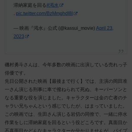
滞納家庭を回る
#渇水
.
pic.twitter.com/BzMmghdI8I
— 映画『渇水』公式 (@kassui_movie)
April 23,
2023
磯村勇斗さんは、今年多数の映画に出演している売れっ子
俳優です。
先日公開された映画【最後まで行く】では、主演の岡田准
一さん演じる刑事に車で撥ねられて死ぬ、キーパーソンと
なる重要な役を演じました。キャラクターは金の亡者のチ
ャラい兄ちゃんという感じでしたが、はまっていました。
この映画では、生田さん演じる岩切の同僚で、一緒に停水
作業をしに滞納家庭を回るという役どころです。真面目か
不真面目かどんなキャラクターか分かりませんが、バイプ