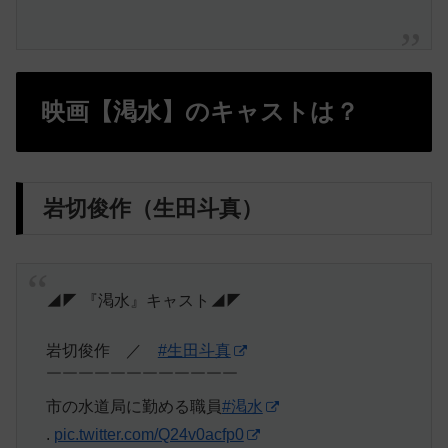
映画【渇水】のキャストは？
岩切俊作（生田斗真）
◢◤ 『渇水』キャスト◢◤
岩切俊作 ／
#生田斗真
￣￣￣￣￣￣￣￣￣￣￣￣
市の水道局に勤める職員
#渇水
.
pic.twitter.com/Q24v0acfp0