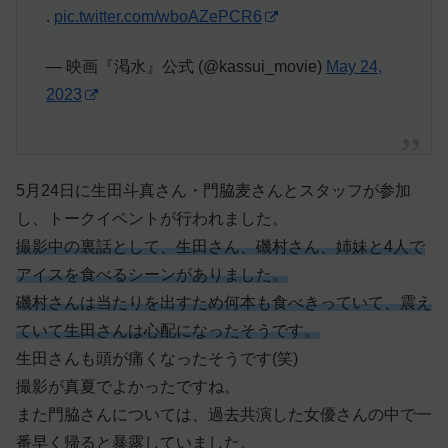
.
pic.twitter.com/wboAZePCR6
— 映画『渇水』公式 (@kassui_movie)
May 24,
2023
5月24日に生田斗真さん・門脇麦さんとスタッフが参加
し、トークイベントが行われました。
撮影中の裏話として、生田さん、磯村さん、姉妹と4人で
アイスを食べるシーンがありました。
磯村さんは当たりを出すため何本も食べきっていて、震え
ていて生田さんは心配になったそうです。
生田さんも頭が痛くなったそうです(笑)
撮影が真夏でよかったですね。
また門脇さんについては、過去共演した女優さんの中で一
番早く帰ると暴露していました。