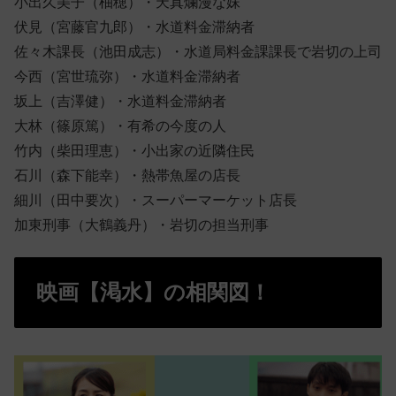
小出久美子（
柚穂）・天真爛漫な妹
伏見（
宮藤官九郎）・水道料金滞納者
佐々木課長（
池田成志）・水道局料金課課長で岩切の上司
今西（宮世琉弥）・水道料金滞納者
坂上（吉澤健）・水道料金滞納者
大林（篠原篤）・有希の今度の人
竹内（柴田理恵）・小出家の近隣住民
石川（森下能幸）・熱帯魚屋の店長
細川（田中要次）・スーパーマーケット店長
加東刑事（大鶴義丹）・岩切の担当刑事
映画【渇水】の相関図！