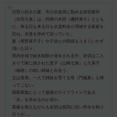
日照り続きの夏、市の水道局に勤める岩切俊作
（生田斗真）は、同僚の木田（磯村勇斗）ととも
に、来る日も来る日も水道料金が滞納する家庭を
訪ね、水道を停めて回っていた。
妻（尾野真千子）や子供との関係もうまくいかず
渇いた日々。
県内全域で給水制限が発令される中、岩切は二人
きりで家に残された恵子（山崎七海）と久美子
（柚穂）の幼い姉妹と出会う。
父は蒸発、一人で姉妹を育てる母（門脇麦）も帰
ってこない。
困窮家族にとって最後のライフラインである
「水」を停めるのか否か。
葛藤を抱えながらも岩切は規則に従い停水を執り
行うが…。