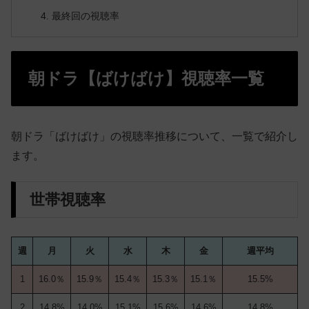
最終回の視聴率
朝ドラ【ばけばけ】視聴率一覧
朝ドラ「ばけばけ」の視聴率推移について、一覧で紹介し
ます。
世帯視聴率
週
月
火
水
木
金
週平均
1
16.0％
15.9％
15.4％
15.3％
15.1％
15.5%
2
14.8%
14.0%
15.1%
15.6%
14.6%
14.8%