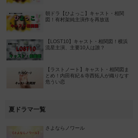
朝ドラ【ひよっこ】キャスト・相関
図！有村架純主演作を再放送
【LOST10】キャスト・相関図！横浜
流星主演、主要10人は誰？
【ラストノート】キャスト・相関図ま
とめ！内田有紀＆寺西拓人が織りなす
危うい恋
夏ドラマ一覧
さよならノワール