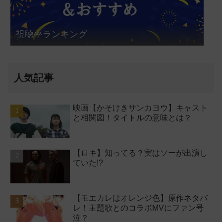
視聴率ランキング
人気記事
映画【かそけきサンカヨウ】キャスト
と相関図！タイトルの意味とは？
【ロキ】知ってる？実はソーが出演し
ていた!?
【モエカレはオレンジ色】原作ネタバ
レ！主題歌とのコラボMVにファン号
泣？