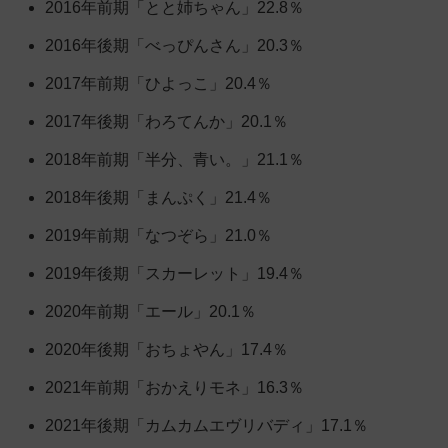
2016年前期「とと姉ちゃん」22.8％
2016年後期「べっぴんさん」20.3％
2017年前期「ひよっこ」20.4％
2017年後期「わろてんか」20.1％
2018年前期「半分、青い。」21.1％
2018年後期「まんぷく」21.4％
2019年前期「なつぞら」21.0％
2019年後期「スカーレット」19.4％
2020年前期「エール」20.1％
2020年後期「おちょやん」17.4％
2021年前期「おかえりモネ」16.3％
2021年後期「カムカムエヴリバディ」17.1％