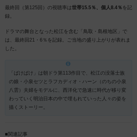
最終回（第125回）の視聴率は
世帯15.5％、個人8.4％
を記
録。
ドラマの舞台となった松江を含む「鳥取・島根地区」で
は、最終回21・6％を記録。ご当地の盛り上がりが表れま
した。
「ばけばけ」は朝ドラ第113作目で、松江の没落士族
の娘・小泉セツとラフカディオ・ハーン（のちの小泉
八雲）夫婦をモデルに、西洋化で急速に時代が移り変
わっていく明治日本の中で埋もれていった人々の姿を
描くストーリー。
■関連記事