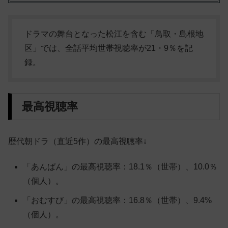
ドラマの舞台となった松江を含む「鳥取・島根地
区」では、全話平均世帯視聴率が21・9％を記
録。
最高視聴率
歴代朝ドラ（直近5作）の最高視聴率↓
「あんぱん」の最高視聴率：18.1％（世帯）、10.0％
（個人）。
「おむすび」の最高視聴率：16.8％（世帯）、9.4%
（個人）。