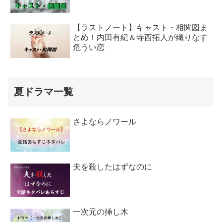
【ラストノート】キャスト・相関図ま
とめ！内田有紀＆寺西拓人が織りなす
危うい恋
夏ドラマ一覧
さよならノワール
夫を殺したはずなのに
一次元の挿し木