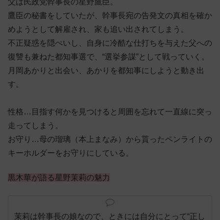
父は民政党幹事長の星野鷹臣。
鷹臣の秘書をしていたが、幹事長宛の告発文の真相を確か
めようとして解雇され、家も追い出されてしまう。
不正疑惑を隠ぺいし、自身に冷酷な仕打ちを与えた父への
復讐も兼ねた都知事選で、“選挙参謀”として戦っていく。
月岡あかりと出会い、あかりを都知事にしようと動き出
す。
性格…目指す何かを見つけると周囲を忘れて一直線に突っ
走ってしまう。
お守り…母の瑠璃（本上まなみ）から貰ったペンライトの
キーホルダーをお守りにしている。
黒木華が語る星野茉莉
の魅力
茉莉は幹事長の娘なので、ときには自分にとって“正し