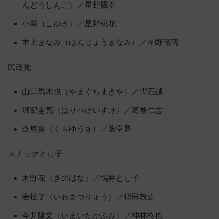
んどうしんご）／星野鷹臣
小雪（こゆき）／星野桃花
本上まなみ（ほんじょうまなみ）／星野瑠璃
民政党
山口馬木也（やまぐちまきや）／雫石誠
堀部圭亮（ほりべけいすけ）／葛巻仁志
倉悠貴（くらゆうき）／藤堂昴
スナックとし子
木野花（きのはな）／鴨井とし子
岩松了（いわまつりょう）／樫田敦史
今井隆文（いまいたかふみ）／神林柊也