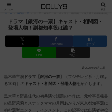
PR
メニュー
検索
ホーム
国内ドラマ
ドラマ【銀河の一票】キャスト・相関図・登場人物！副都知事役は誰
ドラマ【銀河の一票】キャスト・相関図・
登場人物！副都知事役は誰？
X
Facebook
はてブ
LINE
コピー
2026年06月01日
黒木華主演
ドラマ【銀河の一票
】（フジテレビ系・月曜よ
る10時）の
キャスト・相関図・登場人物
を紹介します。
黒木華と野呂佳代の初共演で話題の本作は、元幹事長秘書
の星野茉莉とスナックママの月岡あかりが東京都知事選に
挑む選挙エンターテインメント。この記事では出演者や役