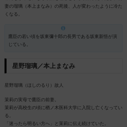
妻の瑠璃（本上まなみ）の死後、人が変わったように冷た
くなる。
鷹臣の若い頃を坂東彌十郎の長男である坂東新悟が演
じている。
星野瑠璃／本上まなみ
星野瑠璃（ほしのるり）故人
茉莉の実母で鷹臣の前妻。
茉莉が高校生の頃に楢ノ木医科大学に入院し亡くなってい
る。
「迷ったら明るい方へ」と茉莉に伝え続けていた。