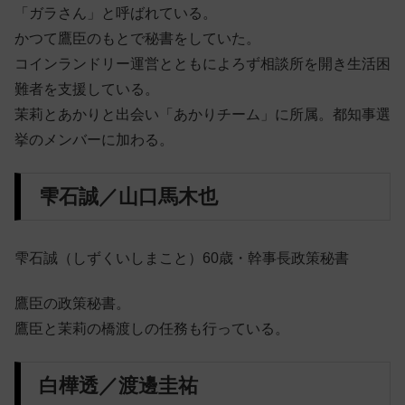
「ガラさん」と呼ばれている。
かつて鷹臣のもとで秘書をしていた。
コインランドリー運営とともによろず相談所を開き生活困
難者を支援している。
茉莉とあかりと出会い「あかりチーム」に所属。都知事選
挙のメンバーに加わる。
雫石誠／山口馬木也
雫石誠（しずくいしまこと）60歳・幹事長政策秘書
鷹臣の政策秘書。
鷹臣と茉莉の橋渡しの任務も行っている。
白樺透／渡邊圭祐