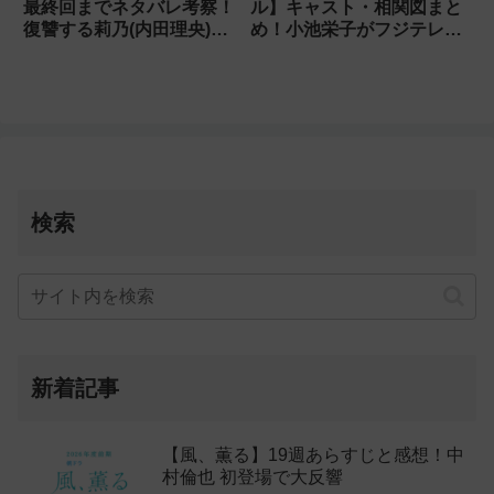
最終回までネタバレ考察！
ル】キャスト・相関図まと
復讐する莉乃(内田理央)の
め！小池栄子がフジテレビ
結末は？
火9初主演
検索
新着記事
【風、薫る】19週あらすじと感想！中
村倫也 初登場で大反響