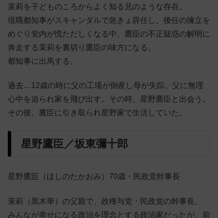
茉莉を子どものころからよく知る兄のような存在。
現職都知事がスキャンダルで急きょ辞任し、後任の擁立を
めぐり党内が慌ただしくなる中、鷹臣の不正疑惑の解明に
奔走する茉莉を裏切り鷹臣の味方になる。
都知事に出馬する。
過去…12歳の時に父の工場が倒産し母が失踪。父に無理
心中を迫られ家を飛び出す。その時、星野鷹臣と出会う。
その後、鷹臣に引き取られ星野家で生活していた。
星野鷹臣／坂東彌十郎
星野鷹臣（ほしのたかおみ）70歳・民政党幹事長
茉莉（黒木華）の父親で、政権与党・民政党の幹事長。
みんなが幸せになる政治を理念とする政治家だったが、前