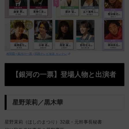
相関図 | 銀河の一票 | 関西テレビ放送 カンテレ
【銀河の一票】登場人物と出演者
星野茉莉／黒木華
星野茉莉（ほしのまつり）32歳・元幹事長秘書