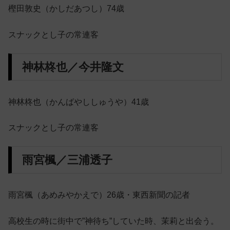
樫田敦史（かしだあつし）74歳
スナックとし子の常連客
神林柊也／今井隆文
神林柊也（かんばやししゅうや）41歳
スナックとし子の常連客
雨宮楓／三浦透子
雨宮楓（あめみやかえで）26歳・東西新聞の記者
高校生の時に街中で”神待ち”していた時、茉莉と出会う。