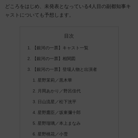
どころをはじめ、未発表となっている4人目の副都知事キ
ャストについても予想します。
目次
【銀河の一票】キャスト一覧
【銀河の一票】相関図
【銀河の一票】登場人物と出演者
星野茉莉／黒木華
月岡あかり／野呂佳代
日山流星／松下洸平
星野鷹臣／坂東彌十郎
星野瑠璃／本上まなみ
星野桃花／小雪