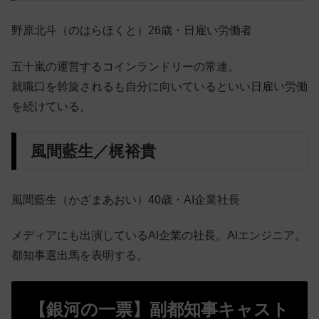
野原北斗（のはらほくと）26歳・日雇い労働者
五十嵐の運営するコインランドリーの常連。
就職口を斡旋されるも自分に向いているといい日雇い労働
を続けている。
風間藍生／梶裕貴
風間藍生（かざまあおい）40歳・AI企業社長
メディアにも出演しているAI企業の社長。AIエンジニア。
都知事選出馬を表明する。
【銀河の一票】副都知事キャスト