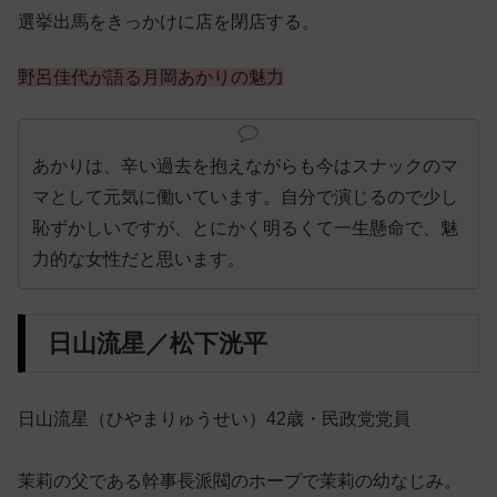
選挙出馬をきっかけに店を閉店する。
野呂佳代が語る月岡あかりの魅力
あかりは、辛い過去を抱えながらも今はスナックのマ
マとして元気に働いています。自分で演じるので少し
恥ずかしいですが、とにかく明るくて一生懸命で、魅
力的な女性だと思います。
日山流星／松下洸平
日山流星（ひやまりゅうせい）42歳・民政党党員
茉莉の父である幹事長派閥のホープで茉莉の幼なじみ。