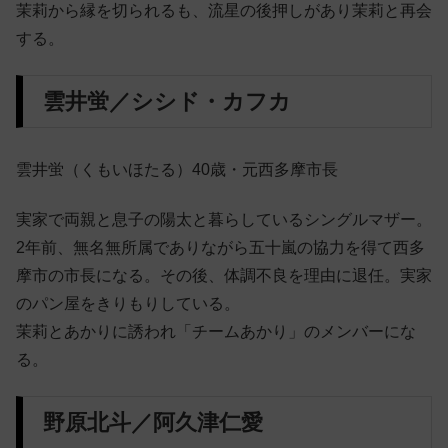
茉莉から縁を切られるも、流星の後押しがあり茉莉と再会
する。
雲井蛍／シシド・カフカ
雲井蛍（くもいほたる）40歳・元西多摩市長
実家で両親と息子の陽太と暮らしているシングルマザー。
2年前、無名無所属でありながら五十嵐の協力を得て西多
摩市の市長になる。その後、体調不良を理由に退任。実家
のパン屋をきりもりしている。
茉莉とあかりに誘われ「チームあかり」のメンバーにな
る。
野原北斗／阿久津仁愛