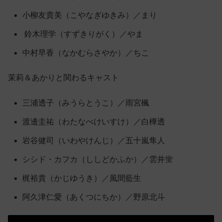
小柳友貴美（こやなぎゆきみ）／まり
鈴木理学（すずきりがく）／やま
中村早香（なかむらさやか）／ちこ
茉莉＆あかりと関わるキャスト
三浦透子（みうらとうこ）／雨宮楓
渡邊圭祐（わたなべけいすけ）／白樺透
岩谷健司（いわやけんじ）／五十嵐隼人
シシド・カフカ（ししどかふか）／雲井蛍
梶裕貴（かじゆうき）／風間藍生
阿久津仁愛（あくつにちか）／野原北斗