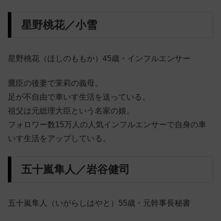
星野桃花／小雪
星野桃花（ほしのももか）45歳・インフルエンサー
鷹臣の後妻で茉莉の義母。
足が不自由で車いす生活を送っている。
祖父は元総理大臣という名家の娘。
フォロワー数15万人の人気インフルエンサーで自身の車
いす生活をアップしている。
五十嵐隼人／岩谷健司
五十嵐隼人（いがらしはやと）55歳・元幹事長秘書