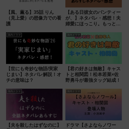
【風、薫る】35話 りん
【ある日彼女のパンティー
（見上愛）の想像力での看
が、】ネタバレ・感想！夫
護
婦愛にほっこり。もっと今
後を見たい！
国内ドラマ
国内ドラマ
【世にも奇妙な物語/実家
【君の好きは無敵】キャス
じまい】ネタバレ解説！オ
トと相関図！松本若菜×佐
チの意味は？
野勇斗が最強タッグ結成！
国内ドラマ
国内ドラマ
【夫を殺したはずなのに】
ドラマ【さよならノワー