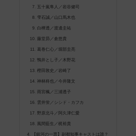
五十嵐隼人／岩谷健司
雫石誠／山口馬木也
白樺透／渡邊圭祐
藤堂昴／倉悠貴
葛巻仁心／堀部圭亮
鴨井とし子／木野花
樫田敦史／岩崎了
神林柊也／今井隆文
雨宮楓／三浦透子
雲井蛍／シシド・カフカ
野原北斗／阿久津仁愛
風間藍生／梶裕貴
【銀河の一票】副都知事キャストは誰？