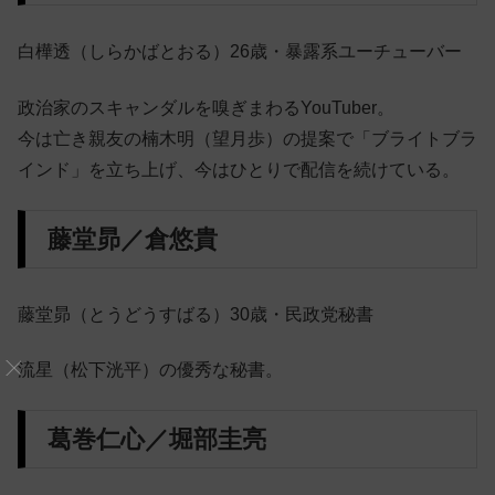
白樺透（しらかばとおる）26歳・暴露系ユーチューバー
政治家のスキャンダルを嗅ぎまわるYouTuber。
今は亡き親友の楠木明（望月歩）の提案で「ブライトブラ
インド」を立ち上げ、今はひとりで配信を続けている。
藤堂昴／倉悠貴
藤堂昴（とうどうすばる）30歳・民政党秘書
流星（松下洸平）の優秀な秘書。
葛巻仁心／堀部圭亮