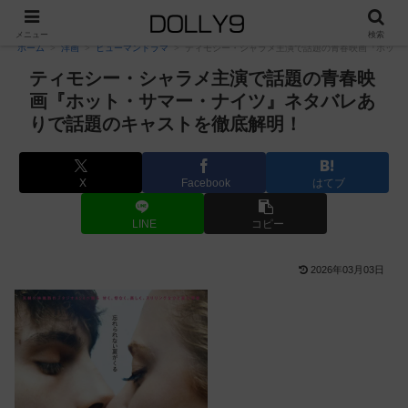
PR
メニュー
検索
ホーム
洋画
ヒューマンドラマ
ティモシー・シャラメ主演で話題の青春映画『ホット
ティモシー・シャラメ主演で話題の青春映
画『ホット・サマー・ナイツ』ネタバレあ
りで話題のキャストを徹底解明！
X
Facebook
はてブ
LINE
コピー
2026年03月03日