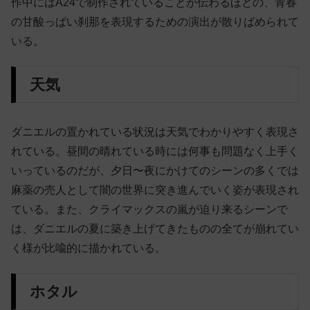
作中にはA24で制作されていることが伝わるほどの、青春
の甘酸っぱい刹那を表現するための演出が散りばめられて
いる。
天気
ダニエルの置かれている状況は天気でわかりやすく表現さ
れている。昼間の晴れている時には何事も問題なく上手く
いっているのだが、夕日〜夜にかけてのシーンの多くでは
麻薬の売人として闇の世界に突き進んでいく姿が表現され
ている。また、クライマックスの嵐が迫り来るシーンで
は、ダニエルの夏に築き上げてきたものの全てが崩れてい
く様が比喩的に描かれている。
ホタル