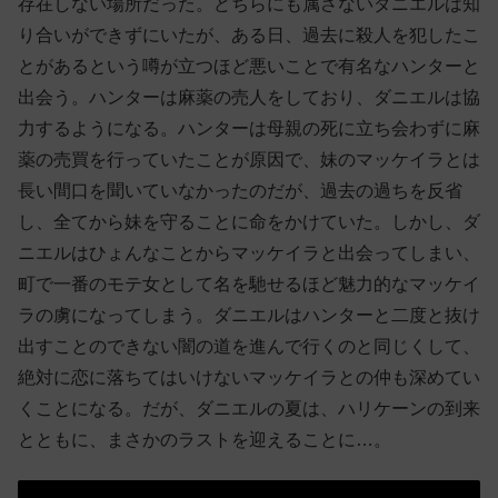
存在しない場所だった。どちらにも属さないダニエルは知
り合いができずにいたが、ある日、過去に殺人を犯したこ
とがあるという噂が立つほど悪いことで有名なハンターと
出会う。ハンターは麻薬の売人をしており、ダニエルは協
力するようになる。ハンターは母親の死に立ち会わずに麻
薬の売買を行っていたことが原因で、妹のマッケイラとは
長い間口を聞いていなかったのだが、過去の過ちを反省
し、全てから妹を守ることに命をかけていた。しかし、ダ
ニエルはひょんなことからマッケイラと出会ってしまい、
町で一番のモテ女として名を馳せるほど魅力的なマッケイ
ラの虜になってしまう。ダニエルはハンターと二度と抜け
出すことのできない闇の道を進んで行くのと同じくして、
絶対に恋に落ちてはいけないマッケイラとの仲も深めてい
くことになる。だが、ダニエルの夏は、ハリケーンの到来
とともに、まさかのラストを迎えることに…。