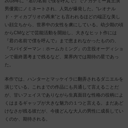
2018年に『君の名前で僕を呼んで』でアカデミー賞主演
男優賞にノミネートされ、人気が爆発した。“レオナル
ド・ディカプリオの再来”とも言われるほどの端正な美し
い顔立ちから、世界中の女性を虜にしている。幼少期の頃
からCMなどで芸能活動を開始し、大きなヒット作には
『君の名前で僕を呼んで』まで恵まれなかったものの、
『スパイダーマン：ホームカミング』の主役オーディショ
ンで最終選考まで残るなど、業界内では期待の星であっ
た。
本作では、ハンターとマッケイラに翻弄されるダニエルを
演じている。これまでの作品にも共通して言えることだ
が、甘いフェイスでありながら生真面目な性格の役柄によ
くはまるギャップが大きな魅力の１つと言える。まだあど
けなさが残る彼だが、今後どんな大人の男性に成長してい
くのか、期待される。