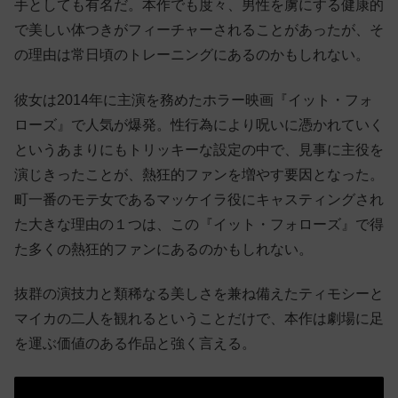
手としても有名だ。本作でも度々、男性を虜にする健康的
で美しい体つきがフィーチャーされることがあったが、そ
の理由は常日頃のトレーニングにあるのかもしれない。
彼女は2014年に主演を務めたホラー映画『イット・フォ
ローズ』で人気が爆発。性行為により呪いに憑かれていく
というあまりにもトリッキーな設定の中で、見事に主役を
演じきったことが、熱狂的ファンを増やす要因となった。
町一番のモテ女であるマッケイラ役にキャスティングされ
た大きな理由の１つは、この『イット・フォローズ』で得
た多くの熱狂的ファンにあるのかもしれない。
抜群の演技力と類稀なる美しさを兼ね備えたティモシーと
マイカの二人を観れるということだけで、本作は劇場に足
を運ぶ価値のある作品と強く言える。