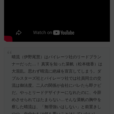
晴流（伊野尾慧）はパイレーツ社のリードプラン
ナーだった…！ 真実を知った菜帆（松本穂香）は
大混乱。思わず晴流に絶縁を宣言してしまう。ダ
ブルスターズ社とパイレーツ社では社員同士の交
流は御法度。二人の関係が会社にバレたら即クビ
だ。やっとリードデザイナーになれたのに、今辞
めさせられてはたまらない…そんな菜帆の胸中を
察した晴流は、「無理強いはしない」と前置きし
つつ、自分たちは何も悪いことはしていないし、