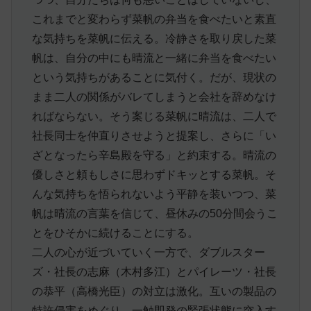
これまでと変わらず菜帆の弁当を食べたいと素直
な気持ちを菜帆に伝える。冷静さを取り戻した菜
帆は、自分の中にも晴流と一緒に弁当を食べたい
という気持ちがあることに気付く。だが、現状の
まま二人の関係がバレてしまうと会社を辞めなけ
ればならない。そう案じる菜帆に晴流は、二人で
社長同士を仲直りさせようと提案し、さらに「い
ざとなったら辛島殿を守る」と約束する。晴流の
優しさと頼もしさに思わずドキッとする菜帆。そ
んな気持ちを悟られないよう平静を装いつつ、菜
帆は晴流の言葉を信じて、昼休みの50分間会うこ
とをひそかに続けることにする。
二人の心が近づいていく一方で、ダブルスター
ズ・社長の志麻（木村多江）とパイレーツ・社長
の恭平（高橋光臣）の対立は激化。互いの製品の
特許侵害をめぐり、一触即発の緊張状態に突入す