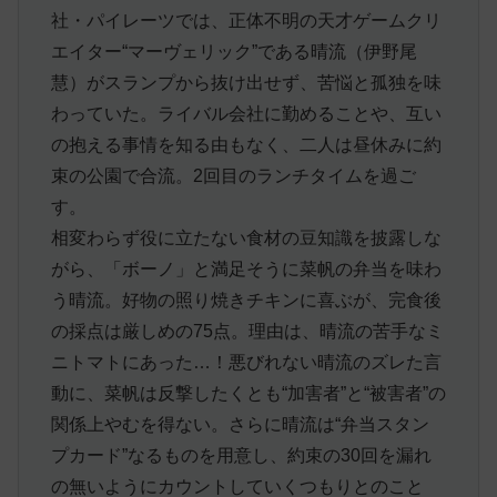
社・パイレーツでは、正体不明の天才ゲームクリ
エイター“マーヴェリック”である晴流（伊野尾
慧）がスランプから抜け出せず、苦悩と孤独を味
わっていた。ライバル会社に勤めることや、互い
の抱える事情を知る由もなく、二人は昼休みに約
束の公園で合流。2回目のランチタイムを過ご
す。
相変わらず役に立たない食材の豆知識を披露しな
がら、「ボーノ」と満足そうに菜帆の弁当を味わ
う晴流。好物の照り焼きチキンに喜ぶが、完食後
の採点は厳しめの75点。理由は、晴流の苦手なミ
ニトマトにあった…！悪びれない晴流のズレた言
動に、菜帆は反撃したくとも“加害者”と“被害者”の
関係上やむを得ない。さらに晴流は“弁当スタン
プカード”なるものを用意し、約束の30回を漏れ
の無いようにカウントしていくつもりとのこと