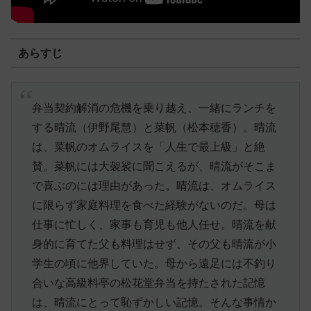
あらすじ
弁当契約解消の危機を乗り越え、一緒にランチを
する晴流（伊野尾慧）と菜帆（松本穂香）。晴流
は、菜帆のオムライスを「人生で最上級」と絶
賛。菜帆には大袈裟に聞こえるが、晴流がそこま
で喜ぶのには理由があった。晴流は、オムライス
に限らず家庭料理を食べた経験がないのだ。母は
仕事に忙しく、家事も育児も他人任せ。晴流を献
身的に育てた父も料理はせず、その父も晴流が小
学生の頃に他界していた。母から遠足には不釣り
合いな高級料亭の松花堂弁当を持たされた記憶
は、晴流にとって恥ずかしい記憶。そんな事情か