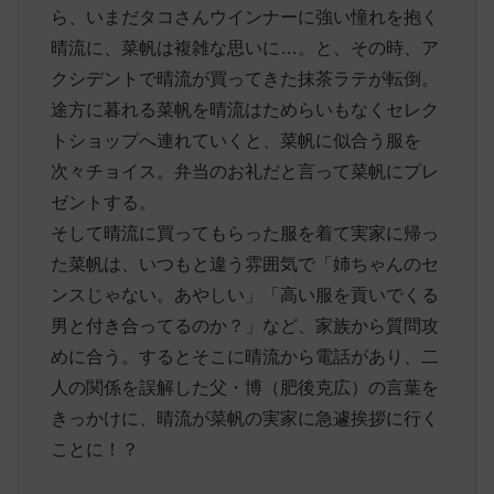
ら、いまだタコさんウインナーに強い憧れを抱く
晴流に、菜帆は複雑な思いに…。と、その時、ア
クシデントで晴流が買ってきた抹茶ラテが転倒。
途方に暮れる菜帆を晴流はためらいもなくセレク
トショップへ連れていくと、菜帆に似合う服を
次々チョイス。弁当のお礼だと言って菜帆にプレ
ゼントする。
そして晴流に買ってもらった服を着て実家に帰っ
た菜帆は、いつもと違う雰囲気で「姉ちゃんのセ
ンスじゃない。あやしい」「高い服を貢いでくる
男と付き合ってるのか？」など、家族から質問攻
めに合う。するとそこに晴流から電話があり、二
人の関係を誤解した父・博（肥後克広）の言葉を
きっかけに、晴流が菜帆の実家に急遽挨拶に行く
ことに！？