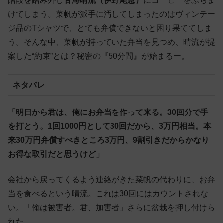
階段を踏み外し
甘海晴流（伊野尾慧）
にコーヒーをぶちま
けてしまう。菜帆が派手に汚してしまったのはヴィンテー
ジ品のTシャツで、とても弁償できないと困り果ててしま
う。そんな中、菜帆が持っていた弁当を見つめ、晴流が提
案した“約束”とは？秘密の『50分間』が始まるー。
ネタバレ
「明日から君は、俺にお弁当を作って来る。30回分で手
を打とう。1回1000円として30回だから、3万円相当。本
来30万円弁償すべきところ3万円、9割引きだからかなり
お得な取引だと思うけど」
会社から戻ってくるよう連絡がきた菜帆の代わりに、お弁
当を食べるという晴流。これは30回にはカウントされな
い。「俺は被害者。君、加害者」さらに盆栽を押し付けら
れた。