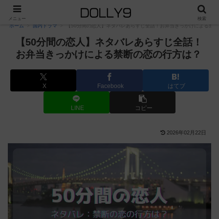
PR
メニュー
検索
ホーム
国内ドラマ
【50分間の恋人】ネタバレあらすじ全話！お弁当きっかけによる禁
【50分間の恋人】ネタバレあらすじ全話！
お弁当きっかけによる禁断の恋の行方は？
X
Facebook
はてブ
LINE
コピー
2026年02月22日