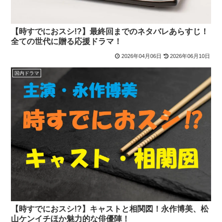
【時すでにおスシ!?】最終回までのネタバレあらすじ！
全ての世代に贈る応援ドラマ！
2026年04月06日
2026年06月10日
国内ドラマ
【時すでにおスシ!?】キャストと相関図！永作博美、松
山ケンイチほか魅力的な俳優陣！