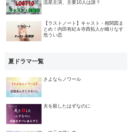
流星主演、主要10人は誰？
【ラストノート】キャスト・相関図ま
とめ！内田有紀＆寺西拓人が織りなす
危うい恋
夏ドラマ一覧
さよならノワール
夫を殺したはずなのに