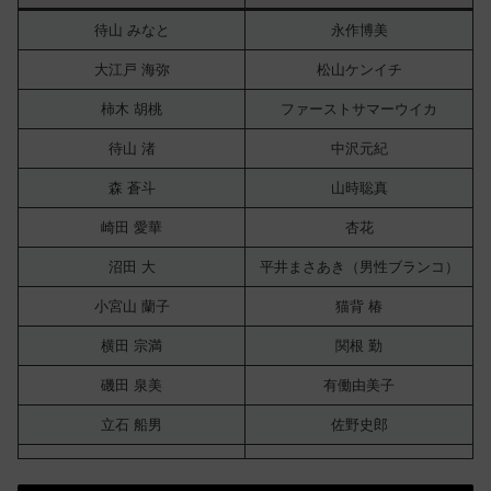
待山
みなと
永作博美
大江戸
海弥
松山ケンイチ
柿木
胡桃
ファーストサマーウイカ
待山
渚
中沢元紀
森
蒼斗
山時聡真
崎田
愛華
杏花
沼田
大
平井まさあき（男性ブランコ）
小宮山
蘭子
猫背 椿
横田
宗満
関根 勤
磯田
泉美
有働由美子
立石
船男
佐野史郎