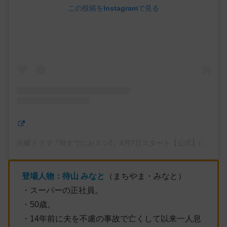
この投稿をInstagramで見る
火曜ドラマ『時すでにおスシ⁉︎』4月7日スタート【公式】(@tokisus
登場人物：
待山
みなと
（まちやま・みなと）
・スーパーの正社員。
・50歳。
・14年前に夫を不慮の事故で亡くして以来一人息