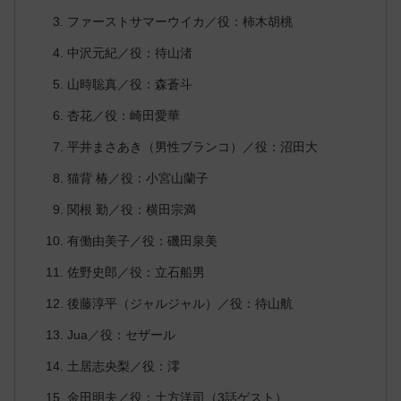
ファーストサマーウイカ／役：柿木胡桃
中沢元紀／役：待山渚
山時聡真／役：森蒼斗
杏花／役：崎田愛華
平井まさあき（男性ブランコ）／役：沼田大
猫背 椿／役：小宮山蘭子
関根 勤／役：横田宗満
有働由美子／役：磯田泉美
佐野史郎／役：立石船男
後藤淳平（ジャルジャル）／役：待山航
Jua／役：セザール
土居志央梨／役：澪
金田明夫／役：土方洋司（3話ゲスト）