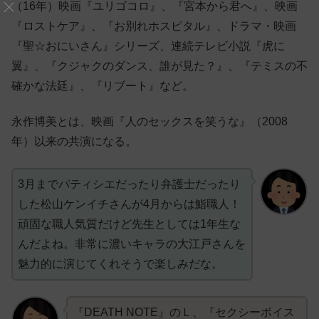
（16年）映画『ユリゴコロ』、『宮本から君へ』、映画
『ロストケア』、『お別れホスピタル』、ドラマ・映画
『聖☆おにいさん』シリーズ、連続テレビ小説『虎に
翼』、『クジャクのダンス、誰が見た？』、『テミスの不
確かな法廷』、『リブート』など。
永作博美とは、映画『人のセックスを笑うな』（2008
年）以来の共演になる。
3月までパティシエだったり弁護士だったり
した松山ケンイチさんが4月からは鮨職人！
頑固な職人気質だけど先生としては1年生な
んだよね。非常に濃いキャラの大江戸さんを
魅力的に演じてくれそうで楽しみだな。
『DEATH NOTE』のＬ、『セクシーボイス