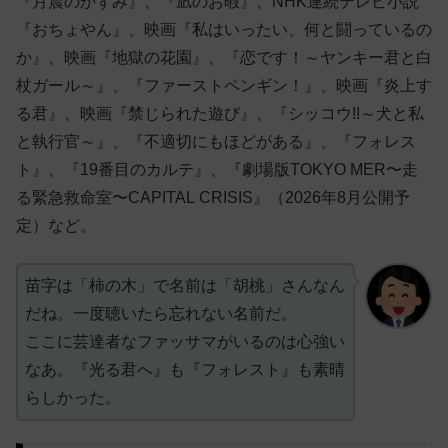
『月震のかずみ』、『凪のお暇』、NHK連続テレビ小説
『おちょやん』、映画『私はいったい、何と闘っているの
か』、映画『地獄の花園』、『恋です！～ヤンキー君と白
杖ガール～』、『ファーストペンギン！』、映画『炎上す
る君』、映画『禁じられた遊び』、『シッコウ!!～犬と私
と執行官～』、『不適切にもほどがある』、『フォレス
ト』、『19番目のカルテ』、『劇場版TOKYO MER〜走
る緊急救命室〜CAPITAL CRISIS』（2026年8月公開予
定）など。
苗字は「柿の木」で名前は「胡桃」さんなん
だね。一度聴いたら忘れない名前だ。
ここに芸達者なファッサマがいるのは心強い
なあ。『光る君へ』も『フォレスト』も素晴
らしかった。