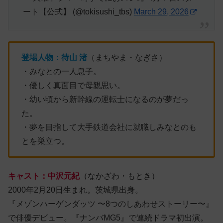
ート【公式】 (@tokisushi_tbs)
March 29, 2026
登場人物：
待山
渚
（まちやま・なぎさ）
・みなとの一人息子。
・優しく真面目で母親思い。
・幼い頃から新幹線の運転士になるのが夢だっ
た。
・夢を目指して大手鉄道会社に就職しみなとのも
とを巣立つ。
キャスト：中沢元紀
（なかざわ・もとき）
2000年2月20日生まれ。茨城県出身。
『メゾンハーゲンダッツ 〜8つのしあわせストーリー〜』
で俳優デビュー。『ナンバMG5』で連続ドラマ初出演。