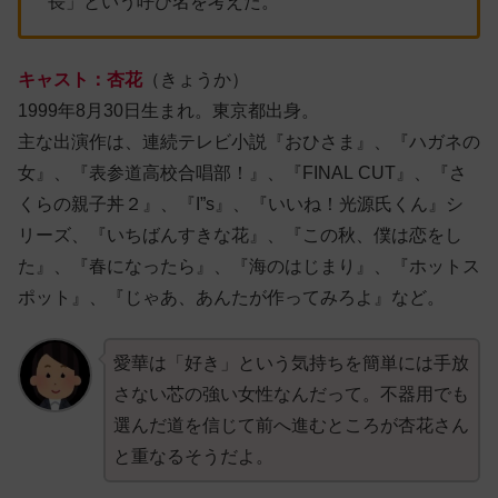
長」という呼び名を考えた。
キャスト：杏花
（きょうか）
1999年8月30日生まれ。東京都出身。
主な出演作は、連続テレビ小説『おひさま』、『ハガネの
女』、『表参道高校合唱部！』、『FINAL CUT』、『さ
くらの親子丼２』、『I”s』、『いいね！光源氏くん』シ
リーズ、『いちばんすきな花』、『この秋、僕は恋をし
た』、『春になったら』、『海のはじまり』、『ホットス
ポット』、『じゃあ、あんたが作ってみろよ』など。
愛華
は「好き」という気持ちを簡単には手放
さない芯の強い女性なんだって。不器用でも
選んだ道を信じて前へ進むところが杏花さん
と重なるそうだよ。