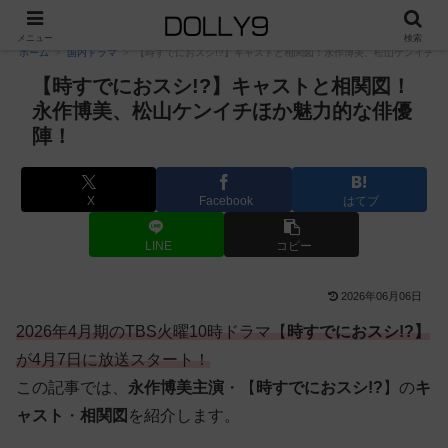
PR
メニュー
検索
ホーム
国内ドラマ
【時すでにおスシ!?】キャストと相関図！永作博美、松山ケンイチほ
【時すでにおスシ!?】キャストと相関図！
永作博美、松山ケンイチほか魅力的な俳優
陣！
X
Facebook
はてブ
LINE
コピー
2026年06月06日
2026年4月期のTBS火曜10時ドラマ【
時すでにおスシ!?】
が4月7日に放送スタート！
この記事では、
永作博美主演
・【
時すでにおスシ!?
】の
キ
ャスト
・
相関図
を紹介します。