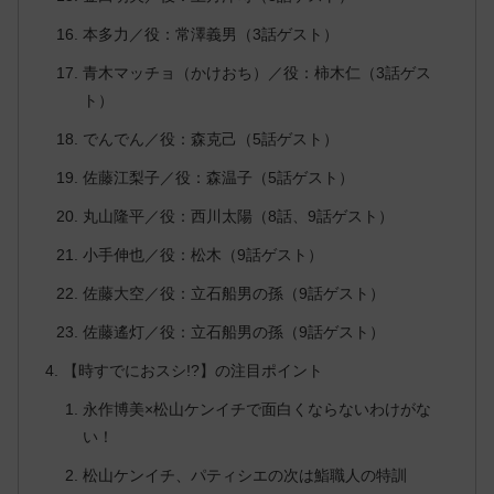
本多力／役：常澤義男（3話ゲスト）
青木マッチョ（かけおち）／役：柿木仁（3話ゲス
ト）
でんでん／役：森克己（5話ゲスト）
佐藤江梨子／役：森温子（5話ゲスト）
丸山隆平／役：西川太陽（8話、9話ゲスト）
小手伸也／役：松木（9話ゲスト）
佐藤大空／役：立石船男の孫（9話ゲスト）
佐藤遙灯／役：立石船男の孫（9話ゲスト）
【時すでにおスシ!?】の注目ポイント
永作博美×松山ケンイチで面白くならないわけがな
い！
松山ケンイチ、パティシエの次は鮨職人の特訓