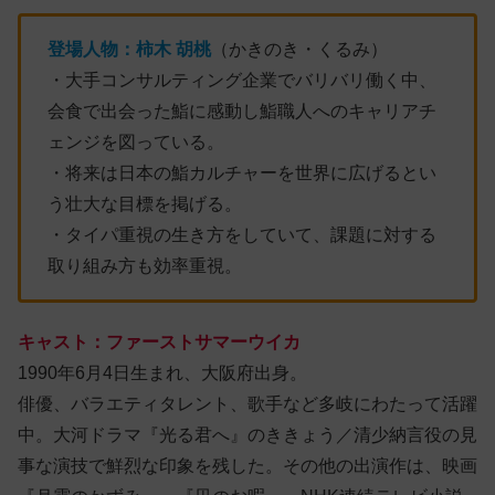
登場人物：
柿木
胡桃
（かきのき・くるみ）
・大手コンサルティング企業でバリバリ働く中、
会食で出会った鮨に感動し鮨職人へのキャリアチ
ェンジを図っている。
・将来は日本の鮨カルチャーを世界に広げるとい
う壮大な目標を掲げる。
・タイパ重視の生き方をしていて、課題に対する
取り組み方も効率重視。
キャスト：ファーストサマーウイカ
1990年6月4日生まれ、大阪府出身。
俳優、バラエティタレント、歌手など多岐にわたって活躍
中。大河ドラマ『光る君へ』のききょう／清少納言役の見
事な演技で鮮烈な印象を残した。その他の出演作は、映画