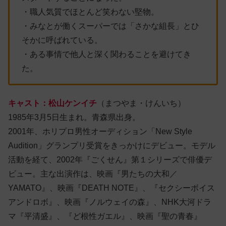
・職人気質でほとんど笑わない堅物。
・みなとが働くスーパーでは「さかな組長」とひ
そかに呼ばれている。
・ある事情で他人と深く関わることを避けてき
た。
キャスト：松山ケンイチ
（まつやま・けんいち）
1985年3月5日生まれ。青森県出身。
2001年、ホリプロ男性オーディション「New Style
Audition」グランプリ受賞をきっかけにデビュー。モデル
活動を経て、2002年『ごくせん』第１シリーズで俳優デ
ビュー。主な出演作は、映画『男たちの大和／
YAMATO』、映画『DEATH NOTE』、『セクシーボイス
アンドロボ』、映画『ノルウェイの森』、NHK大河ドラ
マ『平清盛』、『ど根性ガエル』、映画『聖の青春』