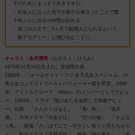
子のためにまっすぐ生きてきた。
・社会人になった息子が家から巣立ったことで数
十年ぶりに自分の時間が訪れる。
・第二の人生で、3ヶ月で鮨職人になれるという
「鮨アカデミー」に飛び込むことに。
キャスト：永作博美
（ながさく・ひろみ）
1970年10月14日生まれ。茨城県出身。
1988年、「オールナイト・フジ 女子高生スペシャル」の
美少女コンテストでベストパフォーマー賞を受賞。1989
年、アイドルグループ「ribbon」のメンバーとしてデビュ
ー。1994年、ドラマ『陽のあたる場所』で俳優デビュ
ー。以降、『さんかくはぁと』、『青い鳥』、『週末
婚』、大河ドラマ『功名が辻』、『四つの嘘』、『さよな
ら私』、映画『さいはてにて～やさしい香りと待ちながら
～』、配信ドラマ『沈黙法廷』、映画『朝が来る』、『半