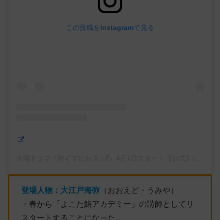
この投稿をInstagramで見る
火曜ドラマ『時すでにおスシ⁉︎』4月7日スタート【公式】(@tokisus
登場人物：大江戸海弥
（おおえど・うみや）
・春から「よこた鮨アカデミー」の講師としてリ
スタートすることになった。