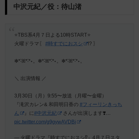
中沢元紀／役：待山渚
⭐️TBS系4月７日よる10時START⭐️
火曜ドラマ〖
#時すでにおスシ
!? 〗
✻*˸ꕤ*˸*⋆。✻*˸ꕤ*˸*⋆。✻*˸ꕤ*˸*⋆。
＼ 出演情報 ／
3月30日（月）9:55〜放送（月曜〜金曜）
『滝沢カレン& 和田明日香の
#フィーリンきっち
ん
』に
#中沢元紀
さんが出演します❣️…
pic.twitter.com/g9gywAVDBi
— 火曜ドラマ『時すでにおスシ⁉︎』4月７日スタ