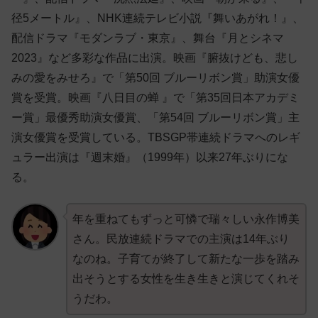
径5メートル』、NHK連続テレビ小説『舞いあがれ！』、
配信ドラマ『モダンラブ・東京』、舞台『月とシネマ
2023』など多彩な作品に出演。映画『腑抜けども、悲し
みの愛をみせろ』で「第50回 ブルーリボン賞」助演女優
賞を受賞。映画『八日目の蝉 』で「第35回日本アカデミ
ー賞」最優秀助演女優賞、「第54回 ブルーリボン賞」主
演女優賞を受賞している。TBSGP帯連続ドラマへのレギ
ュラー出演は『週末婚』（1999年）以来27年ぶりにな
る。
年を重ねてもずっと可憐で瑞々しい永作博美
さん。民放連続ドラマでの主演は14年ぶり
なのね。子育てが終了して新たな一歩を踏み
出そうとする女性を生き生きと演じてくれそ
うだわ。