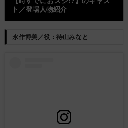
【時すでにおスシ!?】のキャス
ト／登場人物紹介
永作博美／役：待山みなと