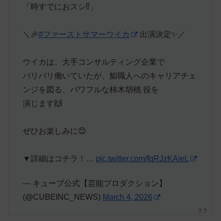
「時すでにおスシ⁉︎」
＼🎉
#ファーストサマーウイカ
出演決定✨／
ウイカは、大手コンサルティング企業で
バリバリ働いていたが、鮨職人へのキャリアチェ
ンジを図る、パワフルな柿木胡桃 役を
演じます🙌
ぜひお楽しみに😊
▼詳細はコチラ！…
pic.twitter.com/fqRJzKAieL
— キューブ公式【芸能プロダクション】
(@CUBEINC_NEWS)
March 4, 2026