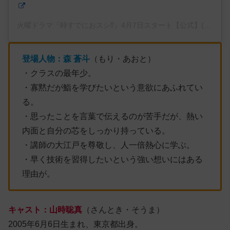
火曜ドラマ『時すでにおスシ⁉︎』4月7日スタート【公式】(@tokisus
登場人物：
森
蒼斗
（もり・あおと）
・クラスの最年少。
・寡黙だが鮨を学びたいという意欲にあふれてい
る。
・思ったことを言葉で伝えるのが苦手だが、熱い
内面と自分の芯をしっかり持っている。
・講師の大江戸を尊敬し、人一倍熱心に学ぶ。
・早く技術を習得したいという強い想いにはある
理由が。
キャスト：山時聡真
（さんとき・そうま）
2005年6月6日生まれ、東京都出身。