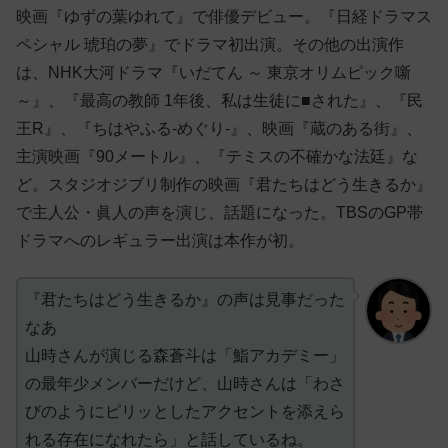
映画『ゆずの葉ゆれて』で俳優デビュー。『日経ドラマス
ペシャル 琥珀の夢』でドラマ初出演。その他の出演作
は、NHK大河ドラマ『いだてん ～ 東京オリムピック噺
～』、『最高の教師 1年後、私は生徒に■された』、『民
王R』、『ちはやふる-めぐり-』、映画『蔵のある街』、
主演映画『90メートル』、『テミスの不確かな法廷』な
ど。スタジオジブリ制作の映画『君たちはどう生きるか』
で主人公・眞人の声を演じ、話題になった。TBSのGP帯
ドラマへのレギュラー出演は本作が初。
『君たちはどう生きるか』の声は見事だった
なあ
山時さんが演じる森蒼斗は「鮨アカデミー」
の最年少メンバーだけど、山時さんは「わさ
びのようにピリッとしたアクセントを添えら
れる存在になれたら」と話しているね。