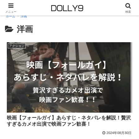
メニュー
検索
ホーム
洋画
洋画
アクション
映画【フォールガイ】あらすじ・ネタバレを解説！贅沢
すぎるカメオ出演で映画ファン歓喜！
2024年08月30日