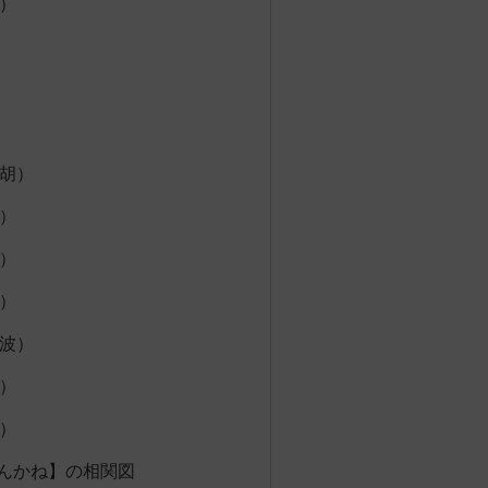
）
胡）
）
）
）
波）
）
）
んかね】の相関図