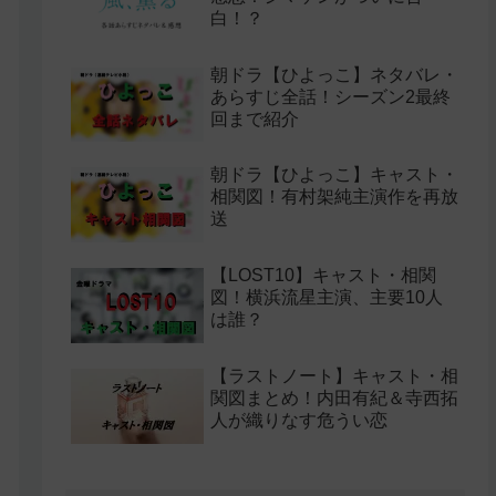
白！？
朝ドラ【ひよっこ】ネタバレ・
あらすじ全話！シーズン2最終
回まで紹介
朝ドラ【ひよっこ】キャスト・
相関図！有村架純主演作を再放
送
」
【LOST10】キャスト・相関
図！横浜流星主演、主要10人
は誰？
貴、柳俊太郎、細⽥佳央太、内堀太郎、林裕太、河井⻘
【ラストノート】キャスト・相
関図まとめ！内田有紀＆寺西拓
人が織りなす危うい恋