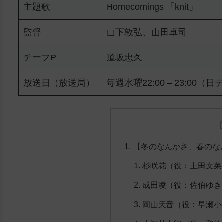
主題歌
Homecomings 「knit」
監督
山下敦弘、山田卓司
チーフP
道坂忠久
放送日（放送局）
毎週水曜22:00 – 23:00（
【冬のなんかさ、春のな
杉咲花（役：⼟⽥⽂菜
成田凌（役：佐伯ゆき
岡山天音（役：早瀬小