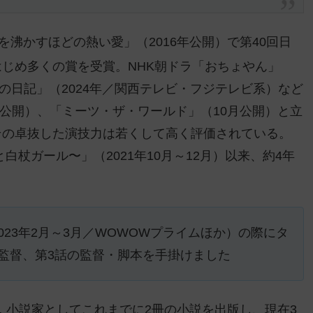
沸かすほどの熱い愛」（2016年公開）で第40回日
じめ多くの賞を受賞。NHK朝ドラ「おちょやん」
科医の日記」（2024年／関西テレビ・フジテレビ系）など
月公開）、「ミーツ・ザ・ワールド」（10月公開）と立
その卓抜した演技⼒は若くして⾼く評価されている。
杖ガール〜」（2021年10月～12月）以来、約4年
23年2月～3月／WOWOWプライムほか）の際にタ
監督、第3話の監督・脚本を手掛けました
… ⼩説家としてこれまでに2冊の⼩説を出版し、現在3