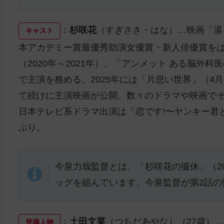
：
杉咲花
（すぎさき・はな）…映画「湯を
キャスト
本アカデミー賞最優秀助演女優賞・新人俳優賞をは
（2020年～2021年）、「アンメット ある脳外
で主演を務める。2025年には「⽚思い世界」（4
て続けに主演映画が公開。数々のドラマや映画で
日本テレビ系ドラマ出演は「恋です!〜ヤンキー君と白
ぶり。
今泉力哉監督とは、「杉咲花の撮休」（20
ッグを組んでいます。今泉監督が第2話の
：
⼟⽥⽂菜
（つちだあやな）（27歳） 
登場人物