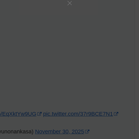
.co/EqXktYw9UG
pic.twitter.com/37r9BCE7N1
onankasa)
November 30, 2025