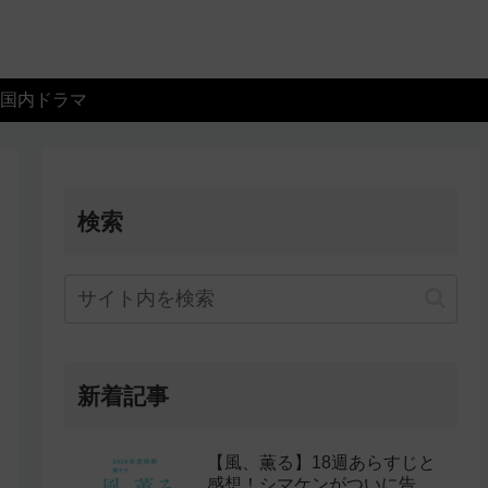
国内ドラマ
検索
新着記事
【風、薫る】18週あらすじと
感想！シマケンがついに告