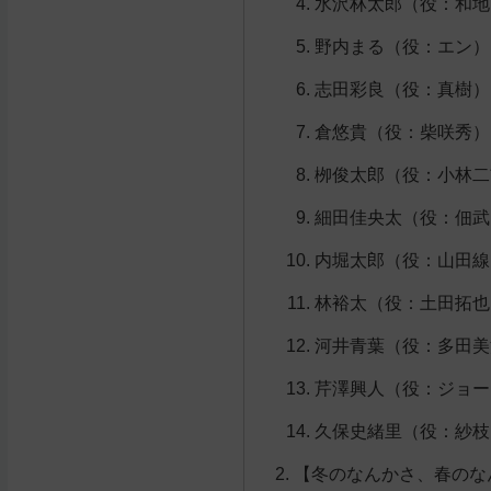
水沢林太郎（役：和地
野内まる（役：エン）
志田彩良（役：真樹）
倉悠貴（役：柴咲秀）
栁俊太郎（役：小林二
細田佳央太（役：佃武
内堀太郎（役：山田線
林裕太（役：土田拓也
河井青葉（役：多田美
芹澤興人（役：ジョー
久保史緒里（役：紗枝
【冬のなんかさ、春のな