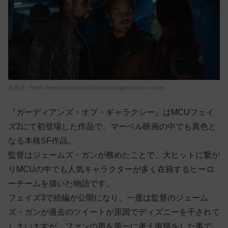
出典元：https://www.marvel.com/characters/gamora/on-screen
『ガーディアンズ・オブ・ギャラクシー』はMCUフェイ
ズ2にて初登場した作品で、マーベル映画の中でも異色と
なる本格SF作品。
監督はジェームズ・ガンが務めたことで、大ヒットに繋が
りMCUの中でも人気キャラクターが多く在籍するヒーロ
ーチームを描いた物語です。
フェイズ3で続編が公開になり、一度は監督のジェーム
ズ・ガンが過去のツイートが原因でディズニーを干されて
しまいますが、ファンの声を第一に考え復帰をした事で、