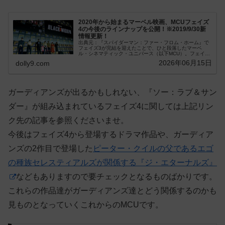
2020年から始まるマーベル映画、MCUフェイズ
4の今後のラインナップを公開！※2019/9/30新
情報更新！
出典元：『スパイダーマン：ファー・フロム・ホーム』で
フェイズ3が完結を迎えたことで、ひと段落したマーベ
ル・シネマティック・ユニバース（以下MCU）。フェイズ
4は、2020年5月に公開を迎える『Blac...
2026年06月15日
dolly9.com
ガーディアンズが出るかもしれない、『ソー：ラブ＆サン
ダー』が組み込まれているフェイズ4に関しては上記リン
ク先の記事を参照くださいませ。
今後はフェイズ4から登場するドラマ作品や、ガーディア
ンズの2作目で登場した
ピーター・クイルの父であるエゴ
の種族セレスティアルズが関係する『ジ・エターナルズ』
などもありますので要チェックとなるものばかりです。
これらの作品達がガーディアンズ達とどう関係するのかも
見ものとなっていくこれからのMCUです。