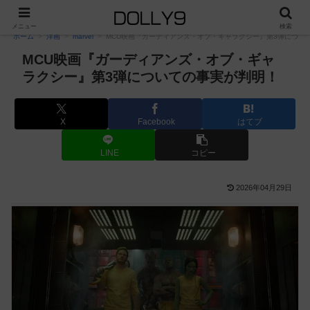
PR
メニュー
検索
ホーム
洋画
marvel
MCU映画『ガーディアンズ・オブ・ギャラクシー』第3弾につい
MCU映画『ガーディアンズ・オブ・ギャ
ラクシー』第3弾についての事実が判明！
X
Facebook
はてブ
LINE
コピー
2026年04月29日