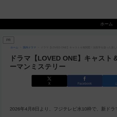
ホーム
PR
ホーム
国内ドラマ
ドラマ【LOVED ONE】キャスト＆相関図！法医学を扱った新
ドラマ【LOVED ONE】キャス
ーマンミステリー
X
Facebook
2026年4月8日より、フジテレビ水10枠で、新ドラマ