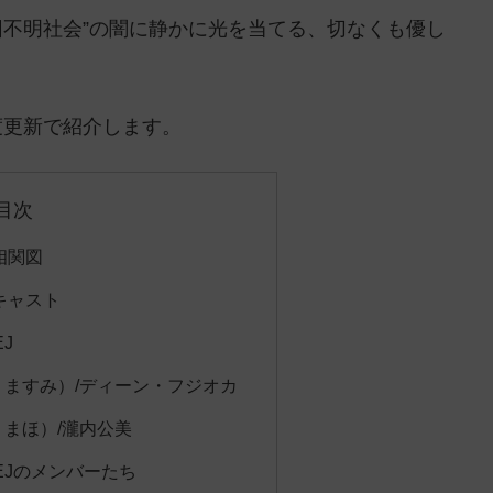
因不明社会”の闇に静かに光を当てる、切なくも優し
度更新で紹介します。
目次
相関図
】キャスト
J
 ますみ）/ディーン・フジオカ
 まほ）/瀧内公美
EJのメンバーたち