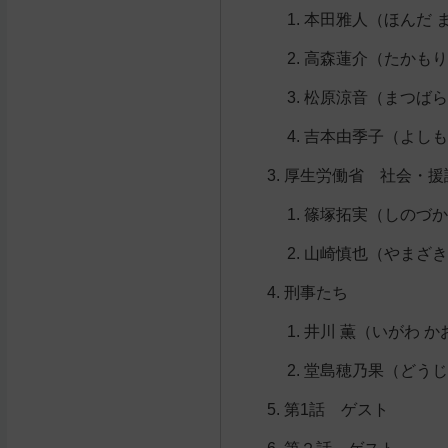
本田雅人（ほんだ 
高森蓮介（たかもり 
松原涼音（まつばら
吉本由季子（よしも
厚生労働省 社会・援
篠塚拓実（しのづか
山崎慎也（やまざき
刑事たち
井川 薫（いがわ か
堂島穂乃果（どうじ
第1話 ゲスト