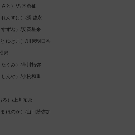
まさと）/八木勇征
れんすけ）/綱 啓永
 すずね）/安斉星来
と ゆきこ）/川床明日香
護局
 たくみ）/草川拓弥
 しんや）/小松和重
おる）/上川拓郎
ま ほのか）/山口紗弥加