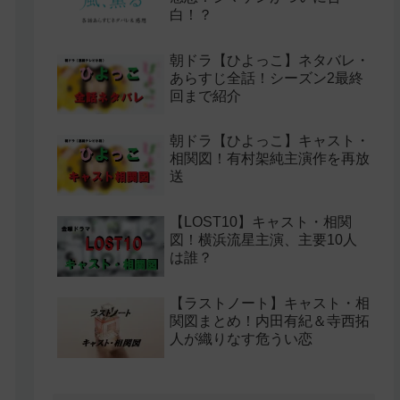
白！？
朝ドラ【ひよっこ】ネタバレ・
あらすじ全話！シーズン2最終
回まで紹介
朝ドラ【ひよっこ】キャスト・
相関図！有村架純主演作を再放
送
【LOST10】キャスト・相関
図！横浜流星主演、主要10人
は誰？
【ラストノート】キャスト・相
関図まとめ！内田有紀＆寺西拓
人が織りなす危うい恋