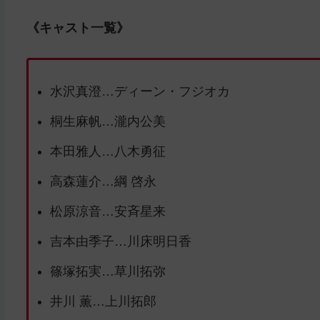
《キャスト一覧》
水沢真澄…ディーン・フジオカ
桐生麻帆…瀧内公美
本田雅人…八木勇征
高森蓮介…綱 啓永
松原涼音…安斉星来
吉本由季子…川床明日香
篠塚拓実…草川拓弥
井川 薫…上川拓郎