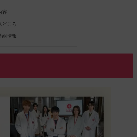
内容
】見どころ
】番組情報