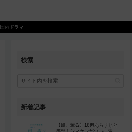
国内ドラマ
検索
新着記事
【風、薫る】18週あらすじと
感想！シマケンがついに告