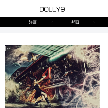
洋画
邦画
SF