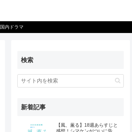
国内ドラマ
検索
新着記事
【風、薫る】18週あらすじと
感想！シマケンがついに告