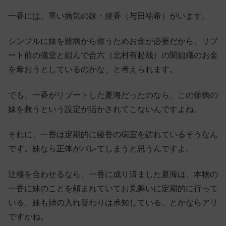
一香には、重い病気の妹・綾香（与田祐希）がいます。
シンプルに妹を難病から救うためお金が必要だから、リブ
ート前の儀堂と組んで合六（北村有起哉）の闇組織のお金
を奪おうとしているのかな、と考えられます。
でも、一香がリブートした夏海だったのなら、この難病の
妹を救うという設定が活かされてこないんですよね。
それに、一香は定期的に綾香の病室を訪れているそうなん
です。妹なら正体がバレてしまうと思うんですよ。
辻褄を合わせるなら、一香に成り済ました夏海は、本物の
一香に妹のことを頼まれていてお見舞いに定期的に行って
いる、妹も姉の入れ替わりは承知している、とかならアリ
ですかね。