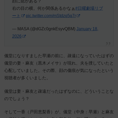
顔に痣がある？
右の目の横。何か関係あるかなぁ
#日曜劇場リブ
ート
pic.twitter.com/mStdzq5q7r
— MASA (@dGZc0gnkEsyvQBM)
January 18,
2026
儀堂になりすました早瀬の前に、疎遠になっていたはずの
儀堂の妻・麻友（黒木メイサ）が現れ、夫を捜していたと
心配していました。その際、顔の傷痕が気になったという
視聴者が多くいました。
儀堂は妻・麻友と疎遠だったはずなのに、どういうことな
のでしょう？
そして一香（戸田恵梨香）が、儀堂（中身：早瀬）と麻友