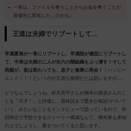
一香は、ファイルを奪うことからお金を奪うことが
最優先に変化した、のかも。
王道は夫婦でリブートして…
早瀬夏海が一香にリブートし、早瀬陸が儀堂にリブートし
て、中身は夫婦の二人が合六の闇組織をぶっ潰す！そして
両親が、姿は変わっても、息子と無事に再会！
！ハッピー
エンド！！！というのが王道な展開だとは思いますが…。
どうなんでしょうね。鈴木亮平さんが脚本の黒岩さんのこ
とを「天才！」と評価し、最終話まで驚きが毎話つづいて
いく、みたいなことをインタビューで語っているので、初
回時点で予想できるストーリー構成なんて、脚本家も承知
の上でしょうし、裏をついてくると思います。