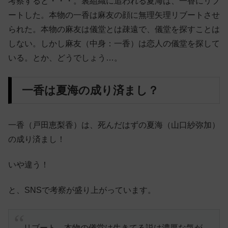
考察すると・・・。裏組織に追われる夏海は、一香にリブ
ートした。本物の一香は麻友の顔に無理矢理リブートさせ
られた。本物の麻友は儀堂とは疎遠で、儀堂を探すことは
しない。しかし麻友（中身：一香）は恋人の儀堂を探して
いる。とか、どうでしょう…。
一香は夏海の成り済まし？
一香（戸田恵梨香）は、死んだはずの夏海（山口紗弥加）
の成り済まし！
いや違う！
と、SNSで考察が盛り上がっています。
リブート、本物の儀堂は生きてる説は濃厚な気が