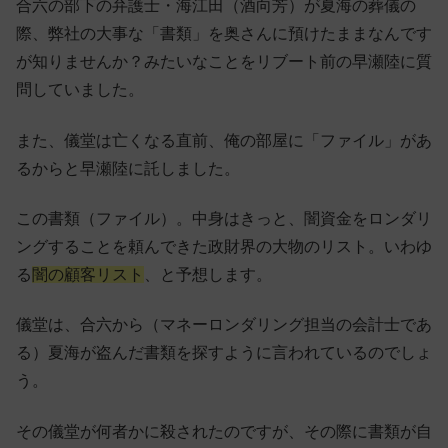
合六の部下の弁護士・海江田（酒向芳）が夏海の葬儀の
際、弊社の大事な「書類」を奥さんに預けたままなんです
が知りませんか？みたいなことをリブート前の早瀬陸に質
問していました。
また、儀堂は亡くなる直前、俺の部屋に「ファイル」があ
るからと早瀬陸に託しました。
この書類（ファイル）。中身はきっと、闇資金をロンダリ
ングすることを頼んできた政財界の大物のリスト。いわゆ
る
闇の顧客リスト
、と予想します。
儀堂は、合六から（マネーロンダリング担当の会計士であ
る）夏海が盗んだ書類を探すように言われているのでしょ
う。
その儀堂が何者かに殺されたのですが、その際に書類が自