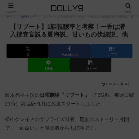
PR
メニュー
検索
ホーム
国内ドラマ
【リブート】1話視聴率と考察！一香は潜入捜査官説＆夏海説、甘い
【リブート】1話視聴率と考察！一香は潜
入捜査官説＆夏海説、甘いもの伏線説、他
X
Facebook
はてブ
LINE
コピー
2026年06月04日
鈴木亮平主演の
日曜劇場『リブート』
（TBS系、毎週日曜
21時）第1話が1月に放送スタートしました。
松山ケンイチのサプライズ出演、驚きのストーリー展開
で、「面白い」と視聴者からも好評です。