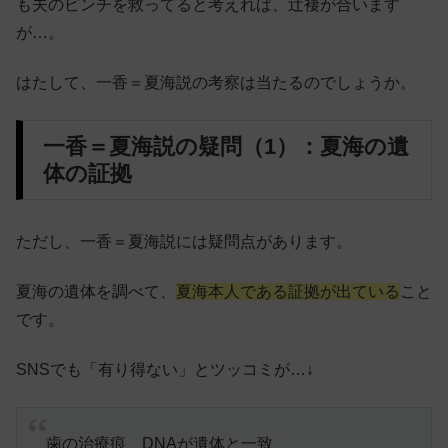
も夫のピンチを救ってると考えれば、辻褄が合います
が…。
はたして、一香＝夏海説の考察は当たるのでしょうか。
一香＝夏海説の疑問（1）：夏海の遺
体の証拠
ただし、一香＝夏海説には疑問点があります。
夏海の遺体を調べて、
夏海本人である証拠が出ている
こと
です。
SNSでも「有り得ない」とツッコミが…↓
歯の治療痕、DNAが遺体と一致