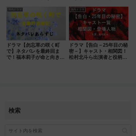
演！
国内ドラマ
国内ドラマ
ドラマ【勿忘草の咲く町
ドラマ【告白－25年目の秘
で】ネタバレを最終回ま
密－】キャスト・相関図！
で！福本莉子が命と向き合
松村北斗ら出演者と役柄を
った結末は？
紹介
検索