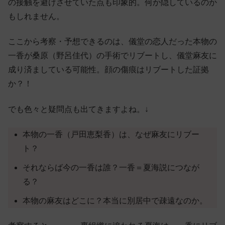
の接触を避けさせていた点も印象的。何か隠しているのか
もしれません。
ここから考察・予想できるのは、儀堂の恋人だった本物の
一香が桑原（野呂佳代）の手術でリブートし、儀堂麻友に
成り済ましている可能性。顔の傷痕はリブートした証拠
か？！
でも色々と疑問点も出てきますよね。↓
本物の一香（戸田恵梨香）は、なぜ麻友にリブー
ト？
それならば今の一香は誰？一香＝夏海説につなが
る？
本物の麻友はどこに？本当に別居中で疎遠なのか。