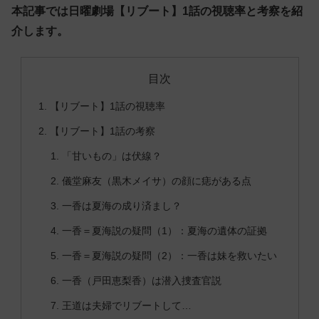
本記事では日曜劇場【リブート】1話の視聴率と考察を紹
介します。
目次
【リブート】1話の視聴率
【リブート】1話の考察
「甘いもの」は伏線？
儀堂麻友（黒木メイサ）の顔に痣がある点
一香は夏海の成り済まし？
一香＝夏海説の疑問（1）：夏海の遺体の証拠
一香＝夏海説の疑問（2）：一香は妹を救いたい
一香（戸田恵梨香）は潜入捜査官説
王道は夫婦でリブートして…