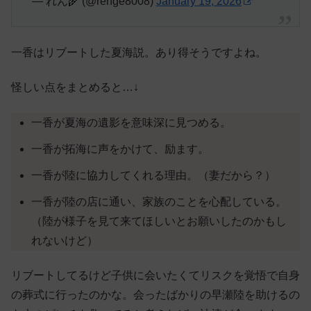
— れん🌾 (@renge8008)
January 19, 2026
一香はリブートした夏海説。あり得そうですよね。
怪しい点をまとめると…↓
一香が夏海の遺影を意味深に見つめる。
一香が拓海に声をかけて、励ます。
一香が陸に協力してくれる理由。（妻だから？）
一香が陸の店に通い、家族のことを心配している。
（陸が様子を見て来てほしいとお願いしたのかもし
れないけど）
リブートしてるけど子供に会いたくてリスクを覚悟で自身
の葬式に行ったのかな。会ったばかりの早瀬陸を助けるの