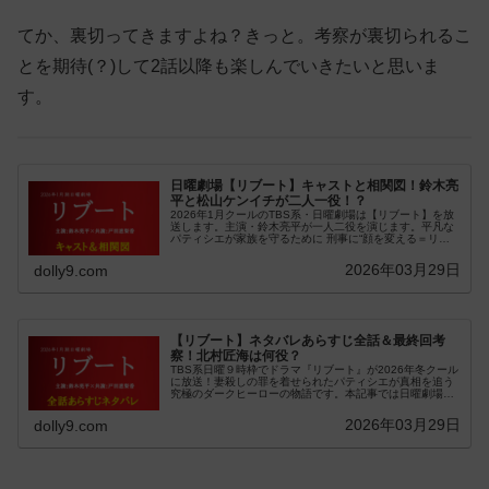
てか、裏切ってきますよね？きっと。考察が裏切られるこ
とを期待(？)して2話以降も楽しんでいきたいと思いま
す。
日曜劇場【リブート】キャストと相関図！鈴木亮
平と松山ケンイチが二人一役！？
2026年1月クールのTBS系・日曜劇場は【リブート】を放
送します。主演・鈴木亮平が一人二役を演じます。平凡な
パティシエが家族を守るために 刑事に“顔を変える＝リブ
ート(再起動)” ！エクストリーム（…
2026年03月29日
dolly9.com
【リブート】ネタバレあらすじ全話＆最終回考
察！北村匠海は何役？
TBS系日曜９時枠でドラマ『リブート』が2026年冬クール
に放送！妻殺しの罪を着せられたパティシエが真相を追う
究極のダークヒーローの物語です。本記事では日曜劇場
『リブート』の全話ネタバレ・あらすじ、最終回考察など
を毎週更新で紹介していきます
2026年03月29日
dolly9.com