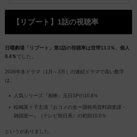
【リブート】1話の視聴率
日曜劇場「リブート」第1話の視聴率は世帯13.3％、個人
8.4％
でした。
2026年冬ドラマ（1月～3月）の連続ドラマで高い数字
は、
人気シリーズ『相棒』元日SPの10.8％
松嶋菜々子主演『おコメの女ー国税局資料調査課・
雑国室ー』（テレビ朝日系）の初回10.0％
というがありました。