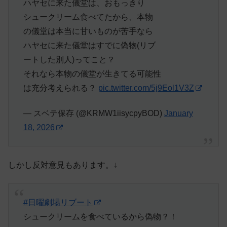
ハヤセに来た儀堂は、おもっきり
シュークリーム食べてたから、本物
の儀堂は本当に甘いものが苦手なら
ハヤセに来た儀堂はすでに偽物(リブ
ートした別人)ってこと？
それなら本物の儀堂が生きてる可能性
は充分考えられる？
pic.twitter.com/5j9Eol1V3Z
— スベテ保存 (@KRMW1iisycpyBOD)
January
18, 2026
しかし反対意見もあります。↓
#日曜劇場リブート
シュークリームを食べているから偽物？！