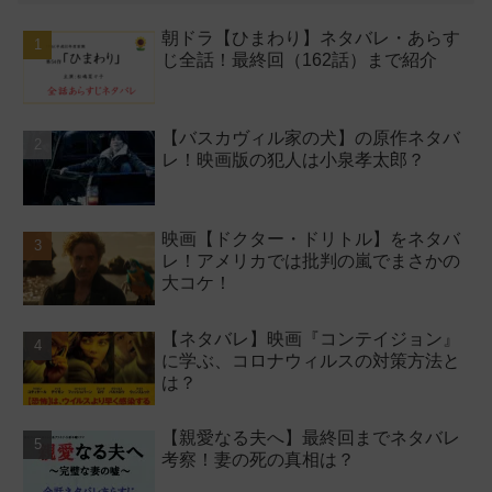
朝ドラ【ひまわり】ネタバレ・あらす
じ全話！最終回（162話）まで紹介
【バスカヴィル家の犬】の原作ネタバ
レ！映画版の犯人は小泉孝太郎？
映画【ドクター・ドリトル】をネタバ
レ！アメリカでは批判の嵐でまさかの
大コケ！
【ネタバレ】映画『コンテイジョン』
に学ぶ、コロナウィルスの対策方法と
は？
【親愛なる夫へ】最終回までネタバレ
考察！妻の死の真相は？