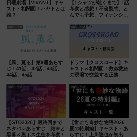
日曜劇場【VIVANT】キャ
【Tシャツが乾くまで】1話
スト・相関図！ハヤトとは
考察と感想！不倫疑惑、と
誰？
んでも予想、フィナンシ
ェ、フィルター、愛と渇き
国内ドラマ
国内ドラマ
【風、薫る】第9週あらす
ドラマ【クロスロード】キ
じ！41話、42話、43話、
ャスト＆相関図！救命救急
44話、45話
の現場で交差する正義
国内ドラマ
国内ドラマ
【GTO2026】最終回まで
【世にも奇妙な物語2026
ネタバレあらすじ｜結末と
夏の特別編】キャスト・あ
黒幕＆裏ボス生徒を考察！
らすじ！上川隆也が初出