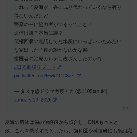
これって夏海が一香に成り代わっているなら有り
得ないんだけど
警察の中に協力者がいるってこと？
遺体は誰？本当に誰？
債権回収の電話してた場所にいっぱいいたみたい
な家出した子達の誰かなのかな😱
歯医者の治療カルテも改ざんしたのかな
#日曜劇場リブート
pic.twitter.com/EwkYCC8Zsr
— タヌキ@ドラマ考察アカ (@1105tanuki)
January 19, 2026
夏海の遺体は歯の治療痕から照合し、DNAも本人と一
致。これを偽装するとしたら、歯科医や科捜研にも裏組織