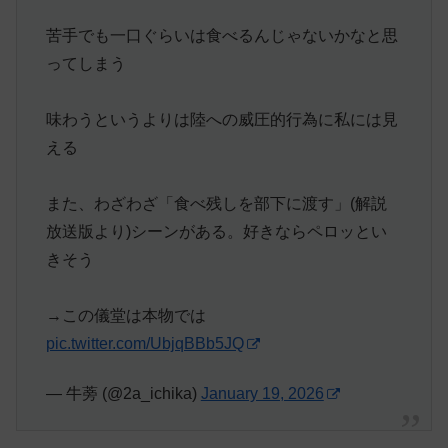
苦手でも一口ぐらいは食べるんじゃないかなと思
ってしまう
味わうというよりは陸への威圧的行為に私には見
える
また、わざわざ「食べ残しを部下に渡す」(解説
放送版より)シーンがある。好きならペロッとい
きそう
→この儀堂は本物では
pic.twitter.com/UbjqBBb5JQ
— 牛蒡 (@2a_ichika)
January 19, 2026