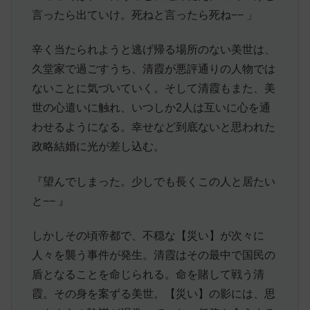
言ったら出ていけ。死ねと言ったら死ね
−−
」
辛く当たられようと逃げ帰る場所のない美世は、
久堂家で過ごすうち、清霞が悪評通りの人物では
ないことに気づいていく。そして清霞もまた、美
世の心遣いに触れ、いつしか2人は互いに心を通
わせるようになる。幸せなど到底ないと思われた
政略結婚に光が差し込む。
『望んでしまった。少しでも長くこの人と居たい
と
−−
』
しかしその頃帝都で、不穏な【災い】が次々に
人々を襲う事件が発生。清霞はその最中で国民の
盾となることを命じられる。命を賭して戦う清
霞。その身を案ずる美世。【災い】の影には、思