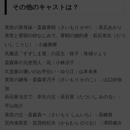
その他のキャストは？
美世の異母妹・斎森香耶（さいもり かや）：髙石あかり
美世と香耶の幼なじみで、香耶の婚約者・辰石幸次（たつ
いし こうじ）：小越勇輝
呉服店「すずしま屋」の店主・桂子：珠城りょう
斎森家の元使用人・花：小林涼子
久堂家の通いのお手伝い・ゆり江：山本未來
美世の継母・斎森香乃子（さいもり かのこ）：山口紗弥
加
辰石家当主で、幸次の父・辰石実（たついし みのる）：
平山祐介
美世の父・斎森真一（さいもり しんいち）：高橋努
宮内省長官・賀茂村紀夫（かもむら のりお）：津田健次