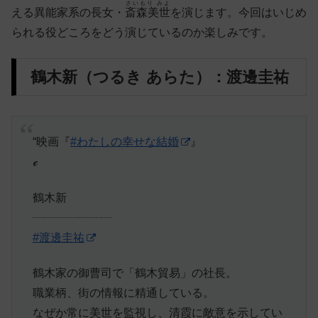
さいもり みよ
える異能家系の長女・
斎森美世
を演じます。今回はいじめ
られる役どころをどう演じているのか楽しみです。
鶴木新（つるき あらた）：渡邊圭祐
“映画『
#わたしの幸せな結婚
』
️ℯ
鶴木新
┈┈┈┈┈┈┈
#渡邊圭祐
鶴木家の御曹司で「鶴木貿易」の社長。
職業柄、街の情報に精通している。
なぜか常に美世を監視し、清霞に敵意を示してい