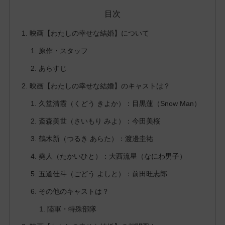
目次
映画【わたしの幸せな結婚】について
原作・スタッフ
あらすじ
映画【わたしの幸せな結婚】のキャストは？
久堂清霞（くどう きよか）：目黒蓮（Snow Man）
斎森美世（さいもり みよ）：今田美桜
鶴木新（つるき あらた）：渡邊圭祐
堯人（たかいひと）：大西流星（なにわ男子）
五道佳斗（ごどう よしと）：前田旺志郎
その他のキャストは？
陸軍・特殊部隊