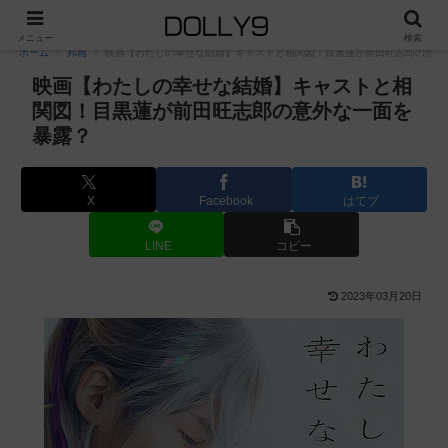
PR
メニュー
検索
ホーム
邦画
映画【わたしの幸せな結婚】キャストと相関図！目黒蓮が前田旺志郎の意外
映画【わたしの幸せな結婚】キャストと相
関図！目黒蓮が前田旺志郎の意外な一面を
暴露？
X
Facebook
はてブ
LINE
コピー
2023年03月20日