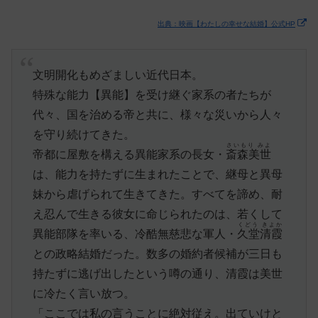
出典：映画【わたしの幸せな結婚】公式HP
文明開化もめざましい近代日本。
特殊な能力【異能】を受け継ぐ家系の者たちが
代々、国を治める帝と共に、様々な災いから人々
を守り続けてきた。
さいもり みよ
帝都に屋敷を構える異能家系の長女・
斎森美世
は、能力を持たずに生まれたことで、継母と異母
妹から虐げられて生きてきた。すべてを諦め、耐
え忍んで生きる彼女に命じられたのは、若くして
くどう きよか
異能部隊を率いる、冷酷無慈悲な軍人・
久堂清霞
との政略結婚だった。数多の婚約者候補が三日も
持たずに逃げ出したという噂の通り、清霞は美世
に冷たく言い放つ。
「ここでは私の言うことに絶対従え。出ていけと