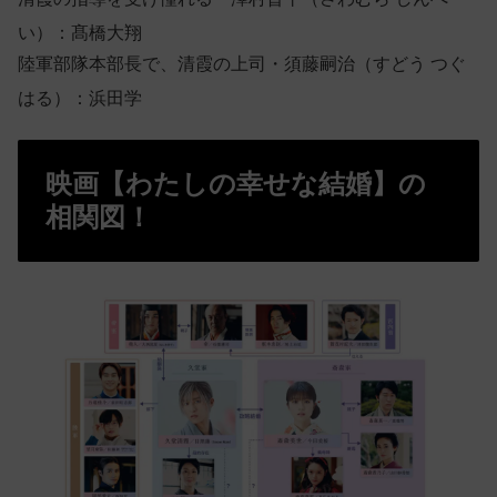
い）：髙橋大翔
陸軍部隊本部長で、清霞の上司・須藤嗣治（すどう つぐ
はる）：浜田学
映画【わたしの幸せな結婚】の
相関図！