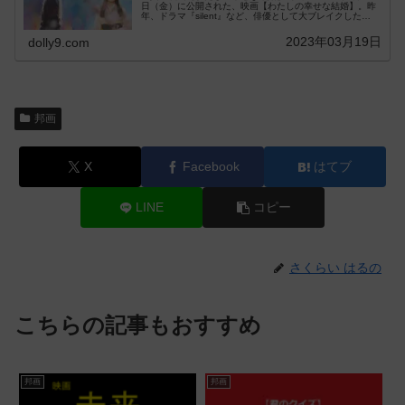
日（金）に公開された、映画【わたしの幸せな結婚】。昨
年、ドラマ『silent』など、俳優として大ブレイクした
「SnowMan」の目黒蓮さんが単...
2023年03月19日
dolly9.com
邦画
X
Facebook
はてブ
LINE
コピー
さくらい はるの
こちらの記事もおすすめ
邦画
邦画