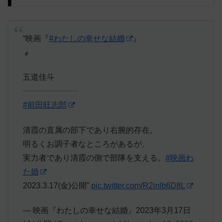
“映画『
#わたしの幸せな結婚
』
️ ℯ
五道佳斗
┈┈┈┈┈┈┈
#前田旺志郎
清霞の直属の部下であり右腕的存在。
明るくお調子者なところがあるが、
実力者であり清霞の側で部隊を支える。
#映画わ
た婚
2023.3.17(金)公開”
pic.twitter.com/R2jnlb6D8L
— 映画『わたしの幸せな結婚』2023年3月17日