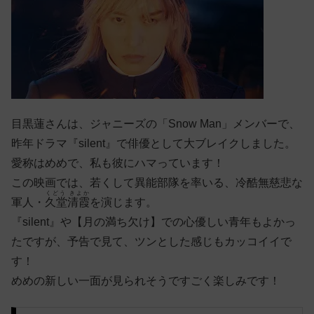
目黒蓮さんは、ジャニーズの「
Snow Man」メンバーで、
昨年ドラマ『silent』で俳優として大ブレイクしました。
愛称はめめで、私も彼にハマっています！
この映画では、若くして異能部隊を率いる、冷酷無慈悲な
くどう きよか
軍人・
久堂清霞
を演じます。
『silent』や【月の満ち欠け】での心優しい青年もよかっ
たですが、予告で見て、ツンとした感じもカッコイイで
す！
めめの新しい一面が見られそうですごく楽しみです！