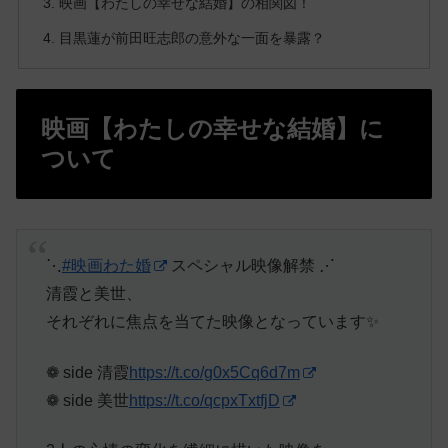
映画【わたしの幸せな結婚】の相関図！
目黒蓮が前田旺志郎の意外な一面を暴露？
映画【わたしの幸せな結婚】に
ついて
⋱
#映画わた婚
スペシャル映像解禁 ⋰
清霞と美世、
それぞれに焦点を当てた映像となっています✨
❁ side 清霞
https://t.co/g0x5Cq6d7m
❁ side 美世
https://t.co/qcpxTxtfjD