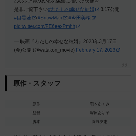
2人の心情の変化を繊細に描いた映像を
是非ご覧下さい
#わたしの幸せな結婚
3.17公開
#目黒蓮
(
#SnowMan
)
#今田美桜
pic.twitter.com/FE6eexPmhh
— 映画『わたしの幸せな結婚』2023年3月17日
(金)公開 (@watakon_movie)
February 17, 2023
原作・スタッフ
原作
顎木あくみ
監督
塚原あゆ子
脚本
菅野友恵