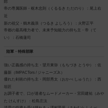
郎
帝の専属医師・枢木忠則（くるるき ただのり）：尾上右
近
新の祖父・鶴木義浪（つるき よしろう）：火野正平
帝都の最高権力者で、未来予知能力の持ち主・帝（て
い）：石橋蓮司
陸軍・特殊部隊
強い正義感の持ち主・望月東弥（もちづき とうや）：佐
藤新（IMPACTors / ジャニーズJr.）
優れた剣術の持ち主・岡部秀太（おかべ しゅうた）：西
垣匠
お調子者で、口が達者なムードメーカー・宮田建祐（みや
た けんすけ）：松島庄汰
清霞の指導を受け憧れる・澤村晋平（さわむら しんぺ