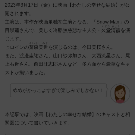
2023年3月17日（金）に映画【わたしの幸せな結婚】が公
開されます。
主演は、本作が映画単独初主演となる、「
Snow Man
」の
くどう きよか
目黒蓮さんで、美しく冷酷無慈悲な主人公・
久堂清霞
を演
じます。
さいもり みよ
ヒロインの
斎森美世
を演じるのは、
今田美桜さん。
また、渡邊圭祐さん、山口紗弥加さん、大西流星さん、尾
上右近さん、前田旺志郎さんなど、多方面から豪華なキャ
ストが揃いました。
めめがかっこよすぎで楽しみでしかない！
本記事では、映画【わたしの幸せな結婚】のキャストと相
関図について書いていきます。