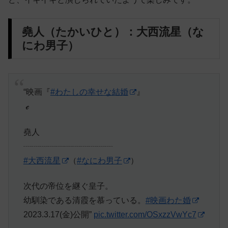
堯人（たかいひと）：大西流星（な
にわ男子）
“映画『
#わたしの幸せな結婚
』
️ ℯ
堯人
┈┈┈┈┈┈┈┈┈┈┈
#大西流星
（
#なにわ男子
）
次代の帝位を継ぐ皇子。
幼馴染である清霞を慕っている。
#映画わた婚
2023.3.17(金)公開”
pic.twitter.com/OSxzzVwYc7