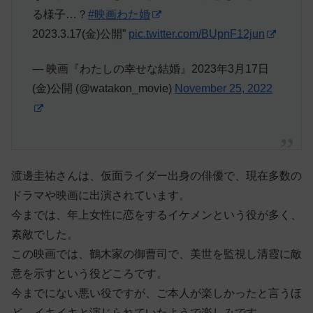
る様子…？
#映画わた婚
2023.3.17(金)公開”
pic.twitter.com/BUpnF12jun
— 映画『わたしの幸せな結婚』2023年3月17日
(金)公開 (@watakon_movie)
November 25, 2022
渡邊圭祐さんは、仮面ライダー出身の俳優で、現在多数の
ドラマや映画に出演されています。
今までは、年上女性に恋をするイケメンという役が多く、
素敵でした。
この映画では、鶴木家の御曹司で、美世を監視し清霞に敵
意を示すという役どころです。
今までにない悪い役ですが、ご本人が楽しかったと言うほ
ど、イキイキと演じられていたようで楽しみです。