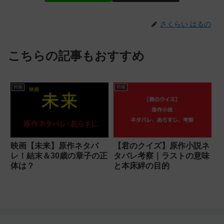
さくらい はるの
こちらの記事もおすすめ
邦画
邦画
映画【未来】原作ネタバ
【君のクイズ】原作小説ネ
レ！結末＆30歳の章子の正
タバレ考察｜ラストの意味
体は？
と本床絆の目的