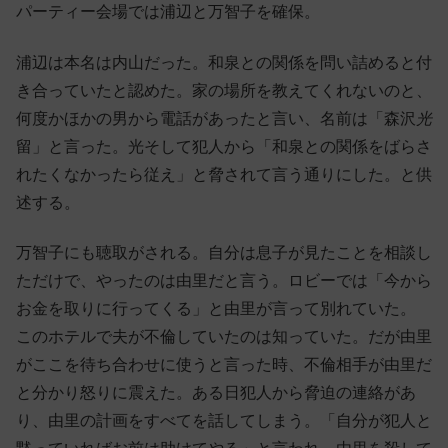
パーティー会場では浦辺と万智子を確保。
浦辺は本名は内山だった。和泉との関係を問い詰めると付
き合っていたと認めた。家の場所を教えてくれないのと、
何度かほかの男から電話があったと言い、名前は「森沢
光
留」と言った。光そして犯人から「和泉との関係をばらさ
れたくなかったら従え」と脅されて言う通りにした。と供
述する。
万智子にも聴取がされる。自分は息子が見たことを相談し
ただけで、やったのは由里だと言う。ロビーでは「今から
お金を取りに行ってくる」と由里が言って別れていた。
このホテルで夫が不倫していたのは知っていた。だが由里
がここを待ち合わせに使うと言った時、不倫相手が由里だ
と分かり怒りに震えた。ある日犯人から脅迫の連絡があ
り、由里の計画をすべてを話してしまう。「自分が犯人と