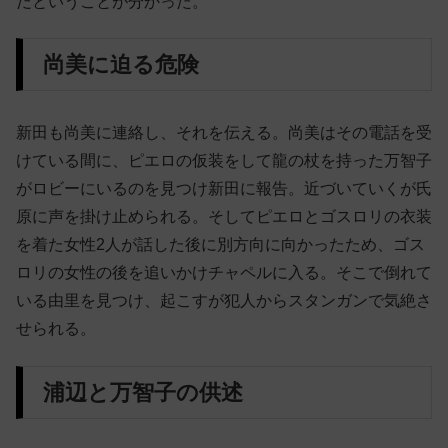
だということが分かった。
尚美に迫る危険
新田も尚美に連絡し、それを伝える。尚美はその電話を受
けている間に、ピエロの仮装をして龍の杖を持った万智子
がロビーにいるのを見つけ新田に報告。近づいていくが氏
原に声を掛け止められる。そしてピエロとゴスロリの衣装
を着た女性2人が話した後に別方向に向かったため、ゴス
ロリの女性の後を追いかけチャペルに入る。そこで倒れて
いる由里を見つけ、起こすが犯人からスタンガンで気絶さ
せられる。
浦辺と万智子の供述