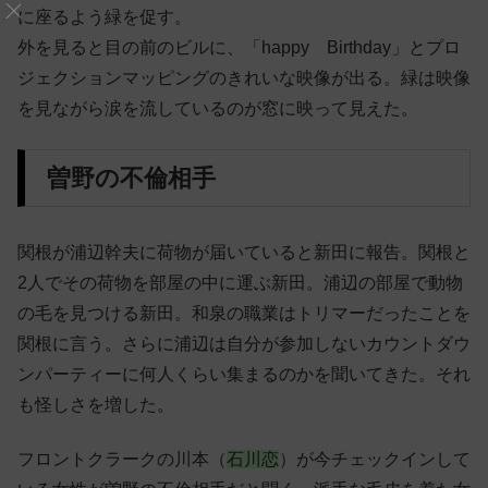
に座るよう緑を促す。
外を見ると目の前のビルに、「happy Birthday」とプロ
ジェクションマッピングのきれいな映像が出る。緑は映像
を見ながら涙を流しているのが窓に映って見えた。
曽野の不倫相手
関根が浦辺幹夫に荷物が届いていると新田に報告。関根と
2人でその荷物を部屋の中に運ぶ新田。浦辺の部屋で動物
の毛を見つける新田。和泉の職業はトリマーだったことを
関根に言う。さらに浦辺は自分が参加しないカウントダウ
ンパーティーに何人くらい集まるのかを聞いてきた。それ
も怪しさを増した。
フロントクラークの川本（
石川恋
）
が今チェックインして