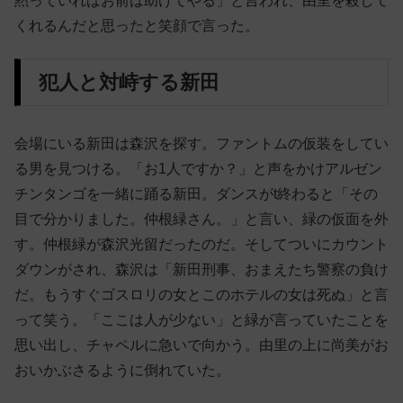
黙っていればお前は助けてやる」と言われ、由里を殺して
くれるんだと思ったと笑顔で言った。
犯人と対峙する新田
会場にいる新田は森沢を探す。ファントムの仮装をしてい
る男を見つける。「お1人ですか？」と声をかけアルゼン
チンタンゴを一緒に踊る新田。ダンスがt終わると「その
目で分かりました。仲根緑さん。」と言い、緑の仮面を外
す。仲根緑が森沢光留だったのだ。そしてついにカウント
ダウンがされ、森沢は「新田刑事、おまえたち警察の負け
だ。もうすぐゴスロリの女とこのホテルの女は死ぬ」と言
って笑う。「ここは人が少ない」と緑が言っていたことを
思い出し、チャペルに急いで向かう。由里の上に尚美がお
おいかぶさるように倒れていた。