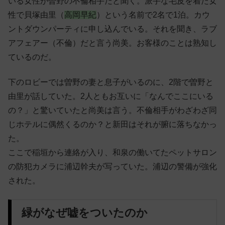
いる女性が曽野の不倫相手だと聞く。派手な毛皮を着た女
性で貝塚由里（
高岡早紀
）という名前で2名で1泊。カウ
ントダウンパーティに申し込んでいる。それを聞き、ラブ
アフェアー（不倫）だと言う尚美。お客様のことは熟知し
ているのだ。
下のロビーでは曽野の妻と息子がいるのに、2階で曽野と
由里が話していた。2人ともお互いに「なんでここにいる
の？」と驚いていたと尚美は言う。不倫相手がわざわざ同
じホテルに偶然くるのか？と新田はそれが腑に落ちなかっ
た。
ここで稲垣から連絡が入り、和泉の働いてたペットサロン
の防犯カメラに浦辺幹夫が写っていた。浦辺の警備が強化
された。
緑がなぜ嘘をついたのか