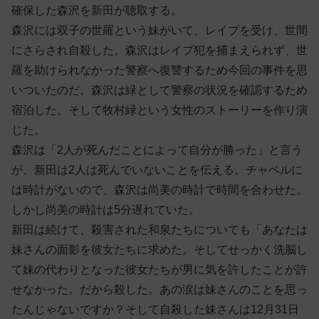
確保した森沢を新田が聴取する。
森沢には双子の世羅という妹がいて、レイプを受け、世間
にさらされ自殺した。森沢はレイプ犯を捕まえられず、世
羅を助けられなかった警察へ復讐するため今回の事件を思
いついたのだ。森沢は緑として警察の状況を確認するため
宿泊した。そして牧村緑という女性のストーリーを作り演
じた。
森沢は「2人が死んだことによって自分が勝った」と言う
が、新田は2人は死んでいないことを伝える。チャペルに
は時計がないので、森沢は尚美の時計で時間を合わせた。
しかし尚美の時計は5分遅れていた。
新田は続けて、殺害された和泉たちについても「あなたは
妹さんの面影を彼女たちに求めた。そしてせっかく洗脳し
て妹の代わりとなった彼女たちが男に気を許したことが許
せなかった。だから殺した。あの涙は妹さんのことを思っ
たんじゃないですか？そして自殺した妹さんは12月31日