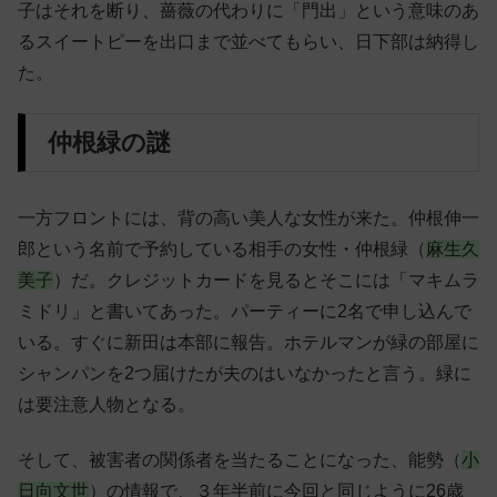
子はそれを断り、薔薇の代わりに「門出」という意味のあ
るスイートピーを出口まで並べてもらい、日下部は納得し
た。
仲根緑の謎
一方フロントには、背の高い美人な女性が来た。仲根伸一
郎という名前で予約している相手の女性・仲根緑（
麻生久
美子
）
だ。クレジットカードを見るとそこには「マキムラ
ミドリ」と書いてあった。パーティーに2名で申し込んで
いる。すぐに新田は本部に報告。ホテルマンが緑の部屋に
シャンパンを2つ届けたが夫のはいなかったと言う。緑に
は要注意人物となる。
そして、
被害者の関係者を当たることになった、能勢（
小
日向文世
）の情報で、
３年半前に今回と同じように26歳