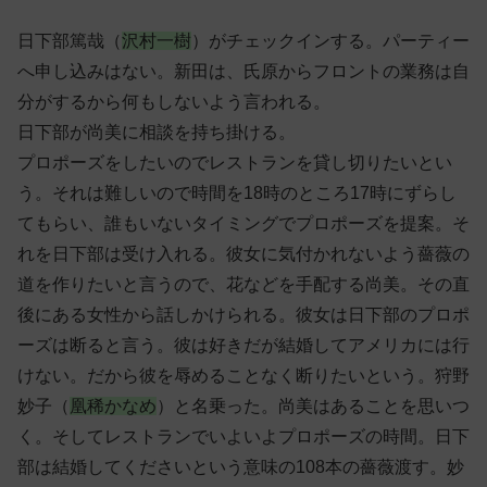
日下部篤哉（
沢村一樹
）がチェックインする。パーティー
へ申し込みはない。新田は、氏原からフロントの業務は自
分がするから何もしないよう言われる。
日下部が尚美に相談を持ち掛ける。
プロポーズをしたいのでレストランを貸し切りたいとい
う。それは難しいので時間を18時のところ17時にずらし
てもらい、誰もいないタイミングでプロポーズを提案。そ
れを日下部は受け入れる。彼女に気付かれないよう薔薇の
道を作りたいと言うので、花などを手配する尚美。その直
後にある女性から話しかけられる。彼女は日下部のプロポ
ーズは断ると言う。彼は好きだが結婚してアメリカには行
けない。だから彼を辱めることなく断りたいという。狩野
妙子（
凰稀かなめ
）と名乗った。尚美はあることを思いつ
く。そしてレストランでいよいよプロポーズの時間。日下
部は結婚してくださいという意味の108本の薔薇渡す。妙