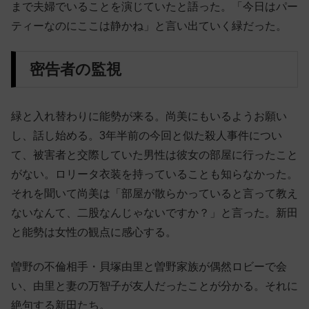
まで夫婦でいることを演じていたと語った。「今日はパー
ティーなのにここは静かね」と言い出ていく緑だった。
密告者の監視
緑と入れ替わりに能勢が来る。尚美にもいるようお願い
し、話し始める。3年半前の今回と似た殺人事件につい
て、被害者と交際していた男性は彼女の部屋に行ったこと
がない。ロリータ衣装を持っていることも知らなかった。
それを聞いて尚美は「部屋が散らかっていると言って教え
ないなんて、二股なんじゃないですか？」と言った。新田
と能勢は女性の観点に感心する。
曽野の不倫相手・貝塚由里と曽野家族が偶然ロビーで会
い、由里と妻の万智子が友人だったことが分かる。それに
絶句する新田たち。