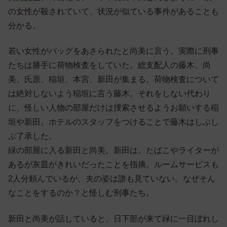
の女性が殺されていて、状況が似ている事件があることも
分かる。
若い女性がバッグをあさられたと尚美に言う。実際に刑事
たちは勝手に荷物検査をしていた。総支配人の藤木、尚
美、氏原、稲垣、本宮、新田が集まる。荷物検査について
は絶対しないよう稲垣に言う藤木。それをしない代わり
に、怪しい人物の部屋だけは捜索させるようお願いする稲
垣や新田。ホテルのスタッフをつけることで藤木はしぶし
ぶ了承した。
緑の部屋に入る新田と尚美。新田は、たばこやライターが
あるが灰皿がきれいだったことを指摘。ルームサービスも
2人分頼んでいるが、夫の姿は誰も見ていない。なぜそん
なことをするのか？と怪しむ刑事たち。
新田と尚美が話していると、日下部が来て緑に一目ぼれし