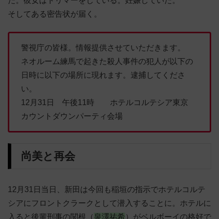
た。彼女はトリマーをしている。妊娠していた。
そしてある密告状が届く。
警視庁の皆様。情報提供させていただきます。
ネオルーム練馬で起きた殺人事件の犯人が以下の
日時に以下の場所に現れます。逮捕してくださ
い。
12月31日 午後11時 ホテルコルテシア東京
カウントダウンパーティ会場
尚美と再会
12月31日当日、新田は今回も稲垣の指示でホテルコルテ
シアにフロントクラークとして潜入することに。ホテルに
入ると後輩刑事の関根（
泉澤祐希
）がベルボーイの格好で