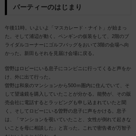
パーティーのはじまり
午後11時。いよいよ「マスカレード・ナイト」が始まっ
た。そして浦辺が動く。ペンギンの仮装をして、2階のブ
ライダルコーナーにゴルフバッグをおいて3階の会場へ向
かった。新田もそれを見届け会場に戻る。
曽野はロビーにいる息子にコンビニに行ってくると声をか
け、外に出て行った。
曽野は和泉のマンションから500ｍ圏内に住んでいて、そ
して望遠鏡を購入していたことが分かる。能勢が、その販
売会社に電話するとラッピングも申し込まれていたと聞
く。そしてロビーにいる曽野の息子に声をかける。息子
は、「マンションを覗いていたこと、女性が倒れて起きな
いことを母に相談した」と言った。これで密告者が万智子