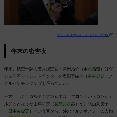
出典：映画【マスカレード･ナイト】公式HP
年末の密告状
年末、捜査一課の潜入捜査官・新田浩介（
木村拓哉
）はダ
ンス教室でインストラクターの奥田真由美（
中村アン
）と
アルゼンチンタンゴを踊っていた。
一方、ホテルコルテシア東京では、フロントからコンシェ
ルジュとなった山岸尚美（
長澤まさみ
）が、秋山久美子
（
田中みな実
）という客から、外のビルのポスターの人物