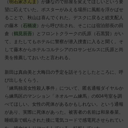
（
明石家さんま
）が嫌なので部屋を変えてほしいという要
望に応えていた。ポスターがみえる場所に風船を浮かばせ
ることで、秋山は喜んでくれた。デスクに戻ると総支配人
の藤木（
石橋凌
）から呼び出され、そこには宿泊部長の田
倉（
鶴見辰吾
）とフロントクラークの
氏原（石黒賢）
がい
て、またしてもホテルに警察が潜入捜査に入ると聞く。そ
して藤木からホテルコルテシアのロサンゼルスに氏原と尚
美を推薦しておいたと言われる。
新田は真由美と大晦日の予定を話そうとしたところに、呼
び出しをくらう。
「練馬独居女性殺人事件」について、匿名通報ダイヤルか
ら練馬区のマンション「ネオルーム練馬」の604号室を調
べてほしい。女性の死体があるかもしれない。という通報
があり、実際に死体があった。被害者の名前は和泉春菜。
睡眠薬で眠らされた後に電気コードで感電死させられてい