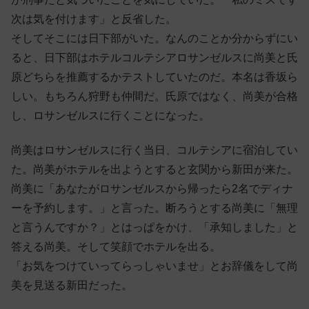
次は気を付けます」と反省した。
そしてそこには日下部がいた。なんのことか分からずにい
ると、日下部はホテルコルテシアロサンゼルスに尚美と氏
原どちらを推薦するかテストしていたのだ。本名は香坂ら
しい。もちろん狩野も仲間だ。氏原ではなく、尚美が合格
し、ロサンゼルスに行くことになった。
尚美はロサンゼルスに行く当日、コルテシアに宿泊してい
た。尚美がホテルを出ようとすると玄関から新田が来た。
尚美に「あなたがロサンゼルスから帰ったら2名でディナ
ーを予約します。」と言った。断ろうとする尚美に「無理
と言うんですか？」とはっぱをかけ、「承知しました」と
答える尚美。そして笑顔でホテルを出る。
「お気をつけていってらっしゃいませ」とお辞儀をして尚
美を見送る新田だった。