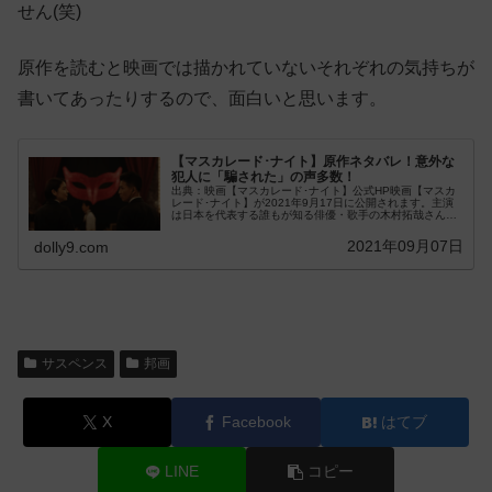
せん(笑)
原作を読むと映画では描かれていないそれぞれの気持ちが
書いてあったりするので、面白いと思います。
【マスカレード･ナイト】原作ネタバレ！意外な
犯人に「騙された」の声多数！
出典：映画【マスカレード･ナイト】公式HP映画【マスカ
レード･ナイト】が2021年9月17日に公開されます。主演
は日本を代表する誰もが知る俳優・歌手の木村拓哉さん。
バディを務めるのは今回も先日アカデミ...
2021年09月07日
dolly9.com
サスペンス
邦画
X
Facebook
はてブ
LINE
コピー