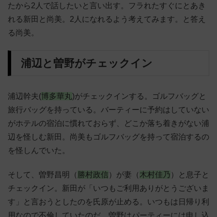
たから2人で話したいと言い出す。フラれたすぐにとあき
れる新田と尚美。2人になれるよう考えてみます。と答え
る尚美。
浦辺と曽野がチェックイン
浦辺幹夫(
博多華丸
)がチェックインする。ゴルフバッグと
旅行バッグを持っている。バーティーに予約はしていない
がホテルの宿泊に慣れておらず、どこか落ち着きがない浦
辺を怪しむ新田。尚美もゴルフバッグを持って宿泊するの
を怪しんでいた。
そして、曽野昌明（
勝村政信
）が妻（
木村佳乃
）と息子と
チェックイン。新田が「いつもご利用ありがとうございま
す」と言おうとしたのを氏原が止める。いつもは日帰り利
用なので不倫していたのだ。曽野はパーティーには申し込