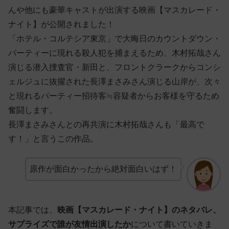
んや他にも豪華キャストが出演する映画【マスカレード・
ナイト】が公開されました！
「ホテル・コルテシア東京」で大晦日のカウントダウン・
パーティーに現れる殺人犯を捕まえるため、木村拓哉さん
演じる潜入捜査官・新田と、フロントクラークからコンシ
ェルジュに抜擢された長澤まさみさん演じる山岸が、次々
と現れるパーティー招待客≒容疑者からお客様を守るため
奮闘します。
長澤まさみさんとの再共演に木村拓哉さんも「最高で
す！」と言うこの作品。
原作が面白かったから絶対面白いはず！
本記事では、
映画【マスカレード・ナイト】のネタバレ、
サプライズで誰が友情出演したか
について書いていきま