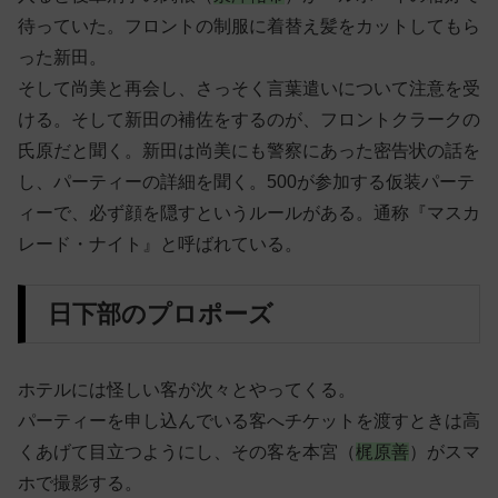
待っていた。フロントの制服に着替え髪をカットしてもら
った新田。
そして尚美と再会し、さっそく言葉遣いについて注意を受
ける。そして新田の補佐をするのが、フロントクラークの
氏原だと聞く。新田は尚美にも警察にあった密告状の話を
し、パーティーの詳細を聞く。500が参加する仮装パーテ
ィーで、必ず顔を隠すというルールがある。通称『マスカ
レード・ナイト』と呼ばれている。
日下部のプロポーズ
ホテルには怪しい客が次々とやってくる。
パーティーを申し込んでいる客へチケットを渡すときは高
くあげて目立つようにし、その客を
本宮（
梶原善
）がスマ
ホで撮影する。