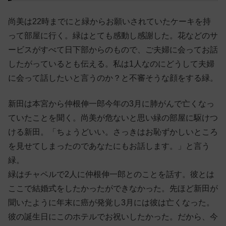
尚美は22時までにと緑からお願いされていたケーキを持
って部屋に行く。緑はとても感動し感謝した。花などのサ
ービスがすべて日下部からのもので、ご夫婦に会ってお話
したがっているとも伝える。私は1人なのにどうして夫婦
に会って話したいと言うのか？と不審そうな顔をする緑。
新田は本宮から仲根伸一郎今年の3月に肺がんで亡くなっ
ていたことを聞く。尚美が危ないと思い緑の部屋に駆けつ
ける新田。「ちょうどいい。さっきはお恥ずかしいところ
を見せてしまったのであなたにもお話します。」と言う
緑。
緑はチャペルで2人に仲根伸一郎とのことを話す。彼とは
ここで結婚式をしたかったができなかった。先ほど新田が
聞いたように年末に癌が発覚し3月には彼は亡くなった。
彼の誕生日にこのホテルでお祝いしたかった。だから、今