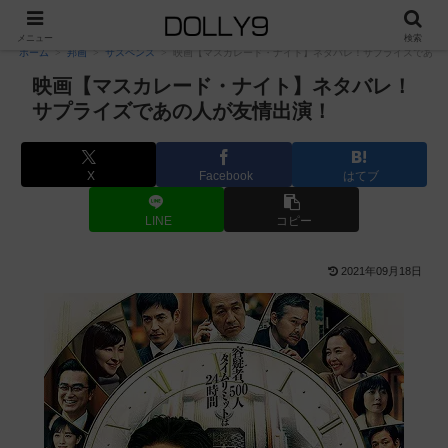
PR
メニュー
検索
ホーム
邦画
サスペンス
映画【マスカレード・ナイト】ネタバレ！サプライズであの
映画【マスカレード・ナイト】ネタバレ！
サプライズであの人が友情出演！
X
Facebook
はてブ
LINE
コピー
2021年09月18日