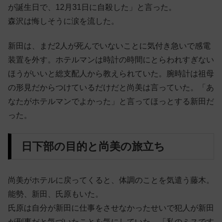
が誕生日で、12月31日に自殺した」と言った。
森沢は悔しそうに涙を流した。
新田は、まだ2人が死んでいないことに気付き急いで感電
装置を外す。ホテルマンは時計の時間にとらわれすぎない
ほうがいいと総支配人から教えられていた。腕時計は祖母
の形見だからつけているだけだと尚美は言っていた。「あ
なたがホテルマンでよかった」と言ってほっとする新田だ
った。
日下部の目的と尚美の旅立ち
尚美がホテルに戻ってくると、体調のことを気遣う藤木。
能勢、新田、氏原もいた。
氏原は自分が新田に仕事をさせなかったせいで犯人が新田
が刑事だと気づいたことを気にしていた。「私のミスです