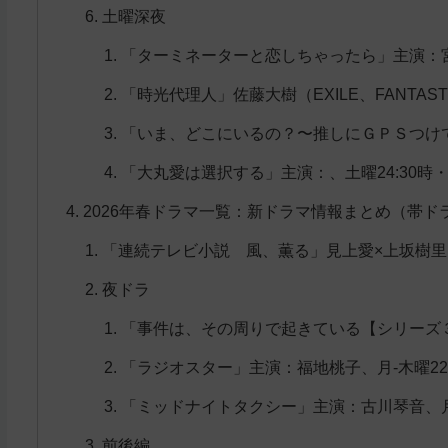
土曜深夜
「ターミネーターと恋しちゃったら」主演：宮舘
「時光代理人」佐藤大樹（EXILE、FANTAS
「いま、どこにいるの？〜推しにＧＰＳつけて
「大丸愛は選択する」主演：、土曜24:30時
2026年春ドラマ一覧：新ドラマ情報まとめ（帯ド
「連続テレビ小説 風、薫る」見上愛×上坂樹里 
夜ドラ
「事件は、その周りで起きている【シリーズ３】
「ラジオスター」主演：福地桃子、月-木曜22:
「ミッドナイトタクシー」主演：古川琴音、月-木
前後編