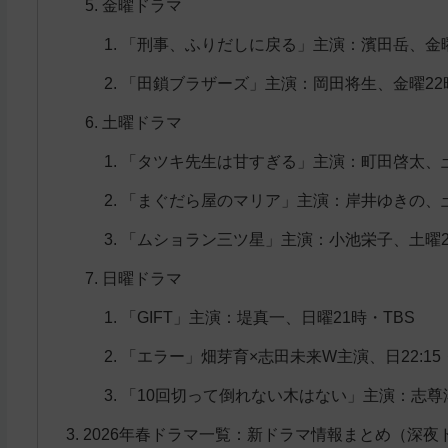
金曜ドラマ
「刑事、ふりだしに戻る」主演：濱田岳、金曜
「田鎖ブラザーズ」主演：岡田将生、金曜22
土曜ドラマ
「タツキ先生は甘すぎる」主演：町田啓太、土
「まぐだら屋のマリア」主演：岸井ゆきの、土
「ムショラン三ツ星」主演：小池栄子、土曜2
日曜ドラマ
「GIFT」主演：堤真一、日曜21時・TBS
「エラー」畑芽育×志田未来W主演、日22:1
「10回切って倒れない木はない」主演：志尊淳
2026年春ドラマ一覧：新ドラマ情報まとめ（深夜