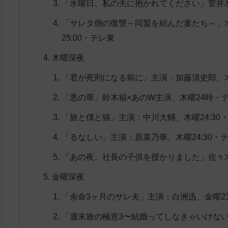
「水曜日、私の夫に抱かれてください」菅井友
「サレタ側の復讐～同盟を結んだ妻たち～」
25:00・テレ東
木曜深夜
「君が死刑になる前に」主演：加藤清史郎、木曜
「悪の華」鈴木福×あのW主演、木曜24時・
「旅と僕と猫」主演：中川大輔、木曜24:30
「るなしい」主演：原菜乃華、木曜24:30・
「あの夜、社長の子供を授かりました」佐々木
金曜深夜
「余命3ヶ月のサレ夫」主演：白洲迅、金曜23
「週末旅の極意3〜結婚ってしなきゃいけない