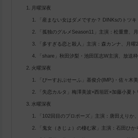
月曜深夜
「産まない女はダメですか？ DINKsのトツキ
「孤独のグルメSeason11」主演：松重豊、月
「多すぎる恋と殺人」主演：森カンナ、月曜24
「share」秋田汐梨・池田匡志W主演、放送
火曜深夜
「ぴーすおぶせーふ」基俊介(IMP.)・佐々木
「失恋カルタ」梅澤美波×西垣匠×加藤小夏ト
水曜深夜
「102回目のプロポーズ」主演：唐田えりか
「鬼女（きじょ）の棲む家」主演：石田ひかり、