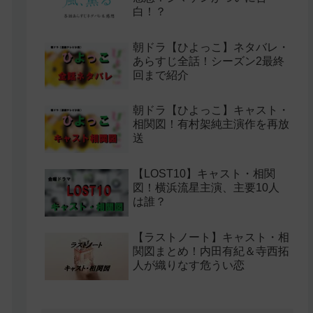
白！？
朝ドラ【ひよっこ】ネタバレ・
あらすじ全話！シーズン2最終
回まで紹介
朝ドラ【ひよっこ】キャスト・
相関図！有村架純主演作を再放
送
【LOST10】キャスト・相関
図！横浜流星主演、主要10人
は誰？
【ラストノート】キャスト・相
関図まとめ！内田有紀＆寺西拓
人が織りなす危うい恋