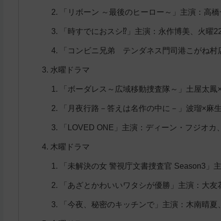
「リボーン ～最後のヒーロー～」主演：高橋
「時すでにおスシ⁉」主演：永作博美、火曜22
「コンビニ兄弟 テンダネス門司港こがね村店
水曜ドラマ
「ボーダレス～広域移動捜査隊～」土屋太鳳×佐藤
「月夜行路－答えは名作の中に－」波瑠×麻生
「LOVED ONE」主演：ディーン・フジオカ
木曜ドラマ
「未解決の女 警視庁文書捜査官 Season3
「あざとかわいいワタシが優勝」主演：大友花恋、
「今夜、秘密のキッチンで」主演：木南晴夏