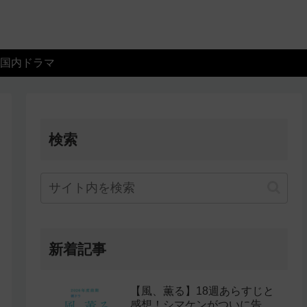
国内ドラマ
検索
新着記事
【風、薫る】18週あらすじと
感想！シマケンがついに告