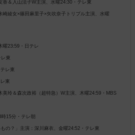
香＆入山法子W主演、水曜24:30・テレ東
水崎綾女×篠田麻里子×矢吹奈子トリプル主演、水曜
23:59・日テレ
テレ東
・テレ東
テレ東
美玲＆森次政裕（超特急）W主演、木曜24:59・MBS
時15分・テレ朝
もの？」主演：深川麻衣、金曜24:52・テレ東