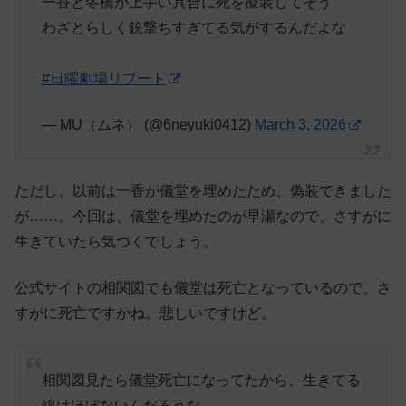
一香と冬橋が上手い具合に死を擬装してそう
わざとらしく銃撃ちすぎてる気がするんだよな
#日曜劇場リブート
— MU（ムネ） (@6neyuki0412)
March 3, 2026
ただし、以前は一香が儀堂を埋めたため、偽装できました
が……。今回は、儀堂を埋めたのが早瀬なので、さすがに
生きていたら気づくでしょう。
公式サイトの相関図でも儀堂は死亡となっているので、さ
すがに死亡ですかね。悲しいですけど。
相関図見たら儀堂死亡になってたから、生きてる
線はほぼないんだろうな。