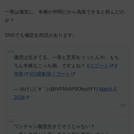
一香は儀堂に、冬橋が仲間だから偽装できると頼んだの
か？
SNSでも儀堂生存説があります↓
儀堂は生きてる。一香と芝居をうったんや。もち
ろん冬橋もこっち側。ですよね？
#リブート
#
考察
#日曜劇場リブート
— ゆげじ( ´∀｀) (@lVFNh6P0ObyzIYY)
March 4,
2026
ワンチャン義堂生きてそうじゃない？