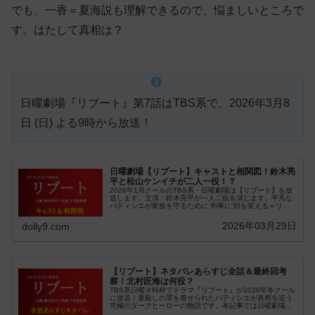
でも、一香＝夏海説も理解できるので、悩ましいところで
す。はたして真相は？
日曜劇場『リブート』第7話はTBS系で、2026年3月8
日 (日) よる9時から放送！
日曜劇場【リブート】キャストと相関図！鈴木亮
平と松山ケンイチが二人一役！？
2026年1月クールのTBS系・日曜劇場は【リブート】を放
送します。主演・鈴木亮平が一人二役を演じます。平凡な
パティシエが家族を守るために 刑事に“顔を変える＝リブ
ート(再起動)” ！エクストリーム（...
2026年03月29日
dolly9.com
【リブート】ネタバレあらすじ全話＆最終回考
察！北村匠海は何役？
TBS系日曜９時枠でドラマ『リブート』が2026年冬クール
に放送！妻殺しの罪を着せられたパティシエが真相を追う
究極のダークヒーローの物語です。本記事では日曜劇場
『リブート』の全話ネタバレ・あらすじ、最終回考察など