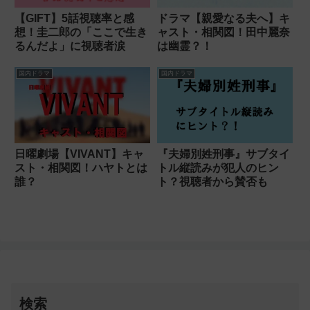
【GIFT】5話視聴率と感
ドラマ【親愛なる夫へ】キ
想！圭二郎の「ここで生き
ャスト・相関図！田中麗奈
るんだよ」に視聴者涙
は幽霊？！
国内ドラマ
国内ドラマ
日曜劇場【VIVANT】キャ
『夫婦別姓刑事』サブタイ
スト・相関図！ハヤトとは
トル縦読みが犯人のヒン
誰？
ト？視聴者から賛否も
検索