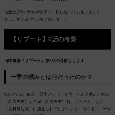
前回の5話で世帯視聴率が一桁になってしまいました
が…。すぐ6話で二桁に戻しました！
【リブート】6話の考察
日曜劇場『リブート』第6話の考察
をします。
一香の頼みとは何だったのか？
第6話では、麻友（黒木メイサ）を救うために動いた儀堂
（鈴木亮平）と早瀬（鈴木亮平/二役）だったが、合六
（北村有起哉）に捕えられてしまいます。その場に、一香