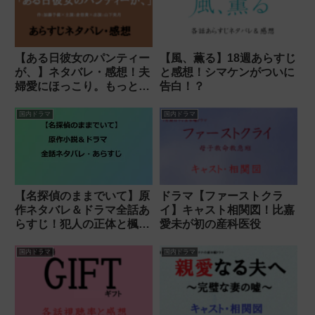
【ある日彼女のパンティー
【風、薫る】18週あらすじ
が、】ネタバレ・感想！夫
と感想！シマケンがついに
婦愛にほっこり。もっと今
告白！？
後を見たい！
国内ドラマ
国内ドラマ
【名探偵のままでいて】原
ドラマ【ファーストクラ
作ネタバレ＆ドラマ全話あ
イ】キャスト相関図！比嘉
らすじ！犯人の正体と楓の
愛未が初の産科医役
恋の結末は？
国内ドラマ
国内ドラマ