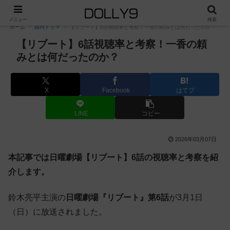
PR
メニュー
検索
ホーム
国内ドラマ
【リブート】6話視聴率と考察！一香の頼みとは何だったのか？
【リブート】6話視聴率と考察！一香の頼
みとは何だったのか？
X
Facebook
はてブ
LINE
コピー
2026年03月07日
本記事では日曜劇場【リブート】6話の視聴率と考察を紹
介します。
鈴木亮平主演の
日曜劇場『リブート』第6話
が3月1日
（日）に放送されました。