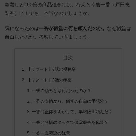
妻殺しと100億の商品強奪犯は、なんと幸後一香（戸田恵
梨香）？！でも、本当なのでしょうか。
気になったのは
一香が儀堂に何を頼んだのか。
なぜ儀堂は
自白したのか。考察していきましょう。
目次
【リブート】6話の視聴率
【リブート】6話の考察
一香の頼みとは何だったのか？
一香の表情から、儀堂の自白は予想外？
一香は正体を明かして、早瀬陸を頼んだ？
一香と冬橋のタッグで儀堂殺害を偽装？
一香＝夏海説の疑問