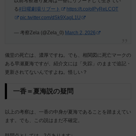
以前考察通り夏海は一香にリブートして生きてい
る
#日曜劇場リブート
https://t.co/oIPyReLCOT
pic.twitter.com/dSk9XagL1U
— 考察Zela (@Zela_0)
March 2, 2026
儀堂の死亡は、濃厚ですね。でも、相関図に死亡マークの
ある早瀬夏海ですが、紹介文には「失踪」のままで追記・
更新されてないんですよね。怪しい？
一香＝夏海説の疑問
以上の考察は、一香の中身が夏海であることを踏まえてい
ます。でも、この説はまだ不確定。
疑問点としては、2点あります↓