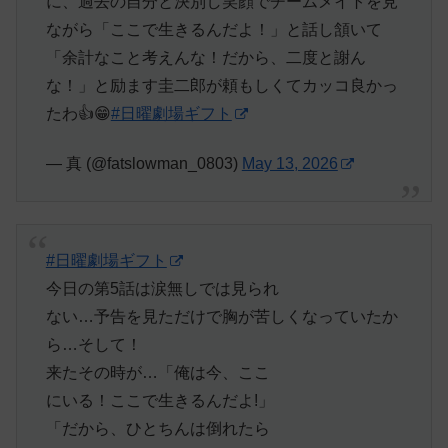
に、過去の自分と決別し笑顔でチームメイトを見
ながら「ここで生きるんだよ！」と話し頷いて
「余計なこと考えんな！だから、二度と謝ん
な！」と励ます圭二郎が頼もしくてカッコ良かっ
たわ👍😁
#日曜劇場ギフト
— 真 (@fatslowman_0803)
May 13, 2026
#日曜劇場ギフト
今日の第5話は涙無しでは見られ
ない…予告を見ただけで胸が苦しくなっていたか
ら…そして！
来たその時が…「俺は今、ここ
にいる！ここで生きるんだよ!」
「だから、ひとちんは倒れたら