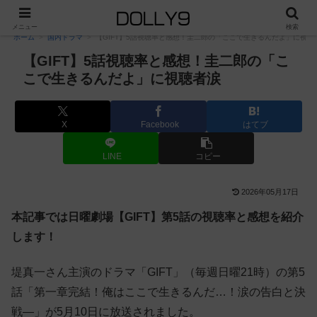
PR
メニュー
検索
ホーム
国内ドラマ
【GIFT】5話視聴率と感想！圭二郎の「ここで生きるんだよ」に視聴
【GIFT】5話視聴率と感想！圭二郎の「こ
こで生きるんだよ」に視聴者涙
X
Facebook
はてブ
LINE
コピー
2026年05月17日
本記事では日曜劇場【GIFT】第5話の視聴率と感想を紹介
します！
堤真一さん主演のドラマ「GIFT」（毎週日曜21時）の第5
話「第一章完結！俺はここで生きるんだ…！涙の告白と決
戦—」が5月10日に放送されました。