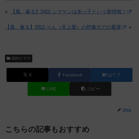
«
【風、薫る】34話 シマケンは末っ子という新情報！
【風、薫る】35話 りん（見上愛）の想像力での看護
»
国内ドラマ
X
Facebook
はてブ
LINE
コピー
jima
こちらの記事もおすすめ