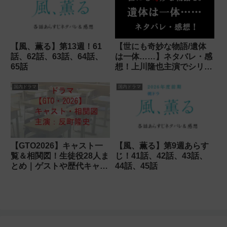
【風、薫る】第13週！61
【世にも奇妙な物語/遺体
話、62話、63話、64話、
は一体……】ネタバレ・感
65話
想！上川隆也主演でシリー
ズ化して欲しい！
国内ドラマ
国内ドラマ
【GTO2026】キャスト一
【風、薫る】第9週あらす
覧＆相関図！生徒役28人ま
じ！41話、42話、43話、
とめ｜ゲストや歴代キャス
44話、45話
トは出演する？