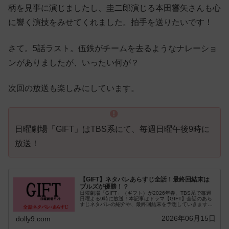
柄を見事に演じましたし、圭二郎演じる本田響矢さんも心
に響く演技をみせてくれました。拍手を送りたいです！
さて。5話ラスト。伍鉄がチームを去るようなナレーショ
ンがありましたが、いったい何が？
次回の放送も楽しみにしています。
日曜劇場「GIFT」はTBS系にて、毎週日曜午後9時に
放送！
【GIFT】ネタバレあらすじ全話！最終回結末は
ブルズが優勝！？
日曜劇場「GIFT」（ギフト）が2026年春、TBS系で毎週
日曜よる9時に放送！本記事はドラマ【GIFT】全話のあら
すじネタバレの紹介や、最終回結末を予想していきます。
堤真一×山田裕貴×有村架純が豪華…
2026年06月15日
dolly9.com