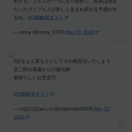
刺さる。ブルズが一つになり始めて、結果は残念
だったけどブルズが新しく生まれ変わる予感がす
るね。
#日曜劇場ギフト
— ninny (@ninny_0707)
May 10, 2026
5話をなん度もリピしてその都度泣いてしまう
圭二郎の葛藤からの復活劇
素晴らしいお芝居🥺
#日曜劇場ギフト
— のぽのぽ(๑˃̵ᴗ˂̵) (@noponopo0918)
May 12,
2026