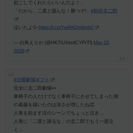
起こしてくれたらいいんだよ！」
「だから、二度と謝んな！勝つぞ!」
#朝谷圭二郎
泣いたよ💦
https://t.co/YwRN2m8mhC
— 白鳥えりか (@HK7iUXerdCYPrTf)
May 10,
2026
#日曜劇場ギフト
完全に圭二郎劇場👀
車椅子の人だけでなく車椅子にさせてしまった側
の葛藤を描いたのは深さが増したね👏
人香を励ます涼のシーンでちょっと泣き…
人香に「二度と謝るな」の圭二郎でもう一度泣
く…