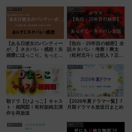
国内ドラマ
国内ドラマ
【ある日彼女のパンティー
【告白・25年目の秘密】全
が、】ネタバレ・感想！夫
話ネタバレ・考察！爽太
婦愛にほっこり。もっと今
（松村北斗）は犯人？正体
後を見たい！
や結末を解説
国内ドラマ
国内ドラマ
朝ドラ【ひよっこ】キャス
【2026年夏ドラマ一覧】7
ト・相関図！有村架純主演
月期ドラマ＆放送日まとめ
作を再放送
国内ドラマ
国内ドラマ