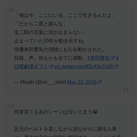
「俺は今、ここにいる。ここで生きるんだよ」
「だから二度と謝んな」
圭二郎の言葉に涙が止まらない。
止まっていた10年が動き出すね。
俳優本田響矢の演技にも心を動かされた。
目線、声、何もかも全てに感動。
#本田響矢
#
日曜劇場ギフト
pic.twitter.com/fOs42e7UlR
— Misaki (@mi___oshi)
May 10, 2026
何度見てもあのシーンは泣いてまう😭
足元のベルトを直しながら涙ながらに謝る人香