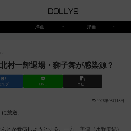
洋画
邦画
源？
！北村一輝退場・獅子舞が感染源？
はてブ
LINE
コピー
2026年06月15日
） に放送。
なんとか看病しようとする。一方、美津（水野美紀）