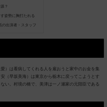
染源？
ます姿勢に胸打たれる
話の出演者・スタッフ
上愛）は看病してくれる人を雇おうと家中のお金を集
と安（早坂美海）は東京から栃木に戻ってこようとす
きない。村境の橋で、美津は一ノ瀬家の元陪臣である