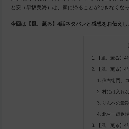
と安（早坂美海）は、家に帰ることができなくな
今回は【風、薫る】4話ネタバレと感想をお伝えし
【風、薫る】4
【風、薫る】4
信右衛門、
村には入れ
りんへの最
北村一輝退
【風、薫る】4