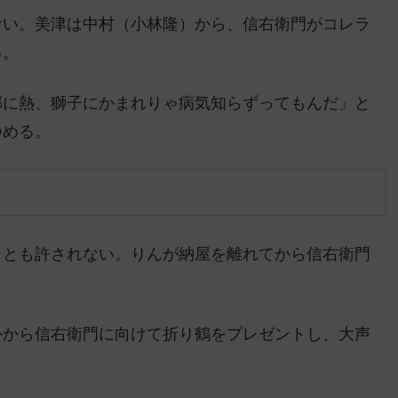
ない。美津は中村（小林隆）から、信右衛門がコレラ
る。
邪に熱、獅子にかまれりゃ病気知らずってもんだ」と
つめる。
ことも許されない。りんが納屋を離れてから信右衛門
外から信右衛門に向けて折り鶴をプレゼントし、大声