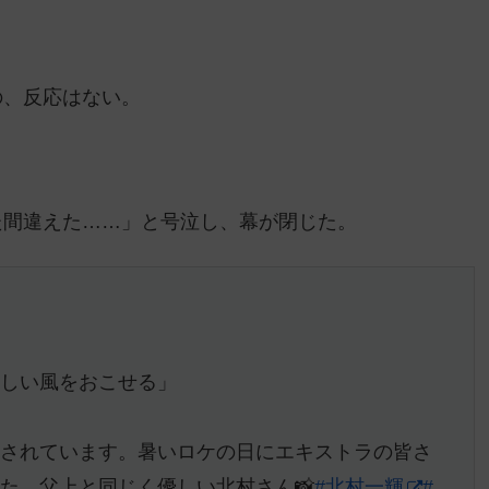
の、反応はない。
た間違えた……」と号泣し、幕が閉じた。
優しい風をおこせる」
しされています。暑いロケの日にエキストラの皆さ
た。父上と同じく優しい北村さん📸
#北村一輝
#