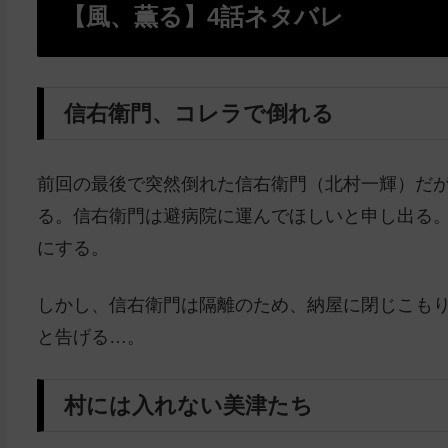
【風、薫る】4話ネタバレ
信右衛門、コレラで倒れる
前回の最後で突然倒れた信右衛門（北村一輝）だ
る。信右衛門は避病院に運んでほしいと申し出る
にする。
しかし、信右衛門は隔離のため、納屋に閉じこも
と告げる…。
村には入れない美津たち