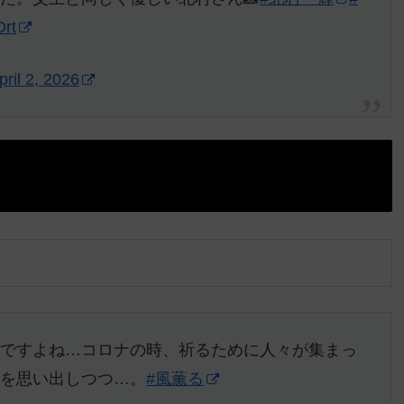
Drt
pril 2, 2026
んですよね…コロナの時、祈るために人々が集まっ
とを思い出しつつ…。
#風薫る