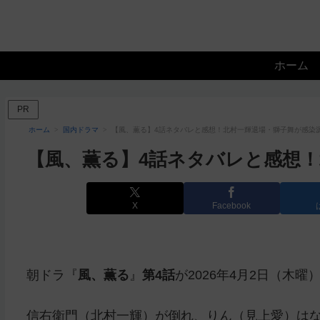
ホーム
PR
ホーム
国内ドラマ
【風、薫る】4話ネタバレと感想！北村一輝退場・獅子舞が感染
【風、薫る】4話ネタバレと感想
X
Facebook
朝ドラ『
風、薫る
』
第4話
が2026年4月2日（木曜
信右衛門（北村一輝）が倒れ、りん（見上愛）は