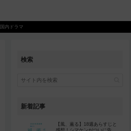
国内ドラマ
検索
新着記事
【風、薫る】18週あらすじと
感想！シマケンがついに告