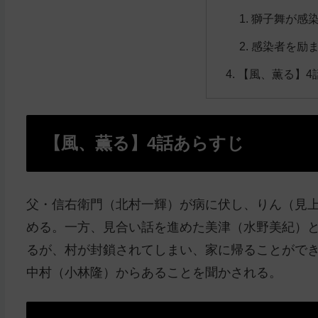
獅子舞が感
感染者を励
【風、薫る】4
【風、薫る】4話あらすじ
父・信右衛門（北村一輝）が病に伏し、りん（見
める。一方、見合い話を進めた美津（水野美紀）
るが、村が封鎖されてしまい、家に帰ることがで
中村（小林隆）からあることを聞かされる。