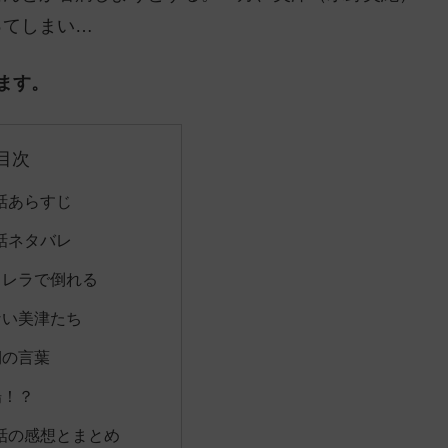
ってしまい…
ます。
目次
話あらすじ
話ネタバレ
コレラで倒れる
ない美津たち
期の言葉
場！？
話の感想とまとめ