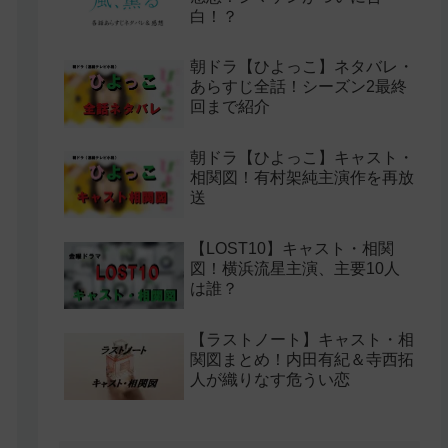
白！？
朝ドラ【ひよっこ】ネタバレ・
あらすじ全話！シーズン2最終
回まで紹介
朝ドラ【ひよっこ】キャスト・
相関図！有村架純主演作を再放
送
【LOST10】キャスト・相関
図！横浜流星主演、主要10人
は誰？
【ラストノート】キャスト・相
関図まとめ！内田有紀＆寺西拓
人が織りなす危うい恋