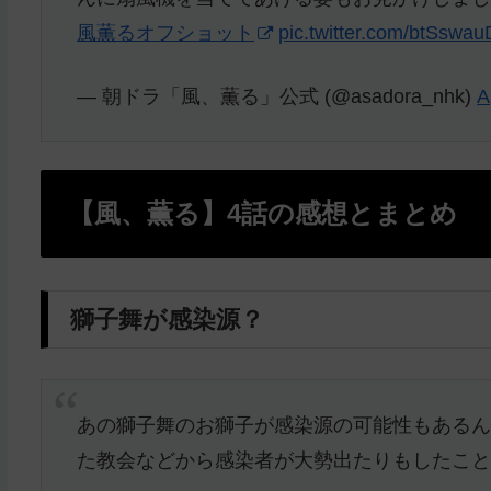
風薫るオフショット
pic.twitter.com/btSswau
— 朝ドラ「風、薫る」公式 (@asadora_nhk)
A
【風、薫る】4話の感想とまとめ
獅子舞が感染源？
あの獅子舞のお獅子が感染源の可能性もある
た教会などから感染者が大勢出たりもしたこ