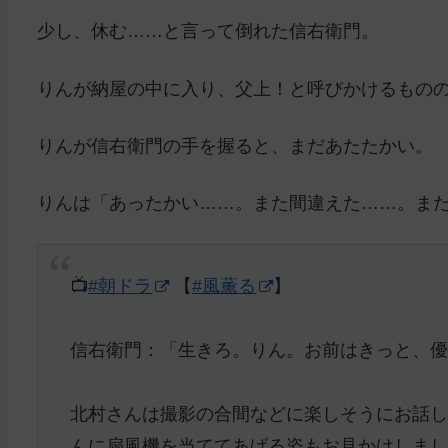
少し、休む……と言って倒れた信右衛門。
りんが納屋の中に入り、父上！と呼びかけるもの
りんが信右衛門の手を握ると、まだあたたかい。
りんは「あったかい……。また間違えた……。ま
📺
#朝ドラ
【
#風薫る
】
信右衛門：「生きろ。りん。お前はきっと、
北村さんは撮影の合間などに楽しそうにお話
んに扇風機を当ててあげる姿もお見かけしまし