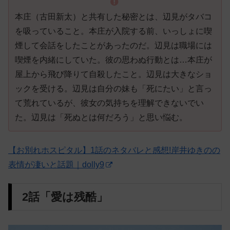
本庄（古田新太）と共有した秘密とは、辺見がタバコ
を吸っていること。本庄が入院する前、いっしょに喫
煙して会話をしたことがあったのだ。辺見は職場には
喫煙を内緒にしていた。彼の思わぬ行動とは…本庄が
屋上から飛び降りて自殺したこと。辺見は大きなショ
ックを受ける。辺見は自分の妹も「死にたい」と言っ
て荒れているが、彼女の気持ちを理解できないでい
た。辺見は「死ぬとは何だろう」と思い悩む。
【お別れホスピタル】1話のネタバレと感想!岸井ゆきのの
表情が凄いと話題｜dolly9
2話「愛は残酷」