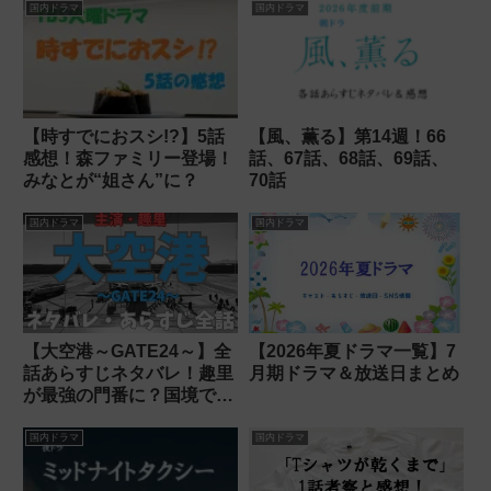
国内ドラマ
国内ドラマ
【時すでにおスシ!?】5話
【風、薫る】第14週！66
感想！森ファミリー登場！
話、67話、68話、69話、
みなとが“姐さん”に？
70話
国内ドラマ
国内ドラマ
【大空港～GATE24～】全
【2026年夏ドラマ一覧】7
話あらすじネタバレ！趣里
月期ドラマ＆放送日まとめ
が最強の門番に？国境で日
本を守る！
国内ドラマ
国内ドラマ