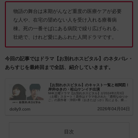
物語の舞台は末期がんなど重度の医療ケアが必要
な人や、在宅の望めない人を受け入れる療養病
棟。死の一番そばにある病院で繰り広げられる、
壮絶で、けれど愛にあふれた人間ドラマです。
今回の記事ではドラマ【お別れホスピタル】のネタバレ・
あらすじを最終回まで全話、紹介していきます。
【お別れホスピタル】のキャスト一覧と相関図！
岸井ゆきの・松山ケンイチ出演
NHK土曜ドラマ【お別れホスピタル】が2024年2月3日
（土曜）スタート！原作はドラマ化された「透明なゆりか
ご」の原作者・沖田×華（おきたばっか）氏による、療養
病棟が舞台の傑作コミックです。今回はドラ...
2026年04月04日
dolly9.com
目次