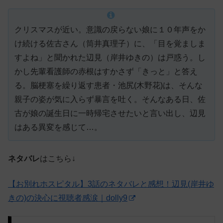
クリスマスが近い。意識の戻らない娘に１０年声をか
け続ける佐古さん（筒井真理子）に、「目を覚ましま
すよね」と聞かれた辺見（岸井ゆきの）は戸惑う。し
かし先輩看護師の赤根はすかさず「きっと」と答え
る。脳梗塞を繰り返す患者・池尻(木野花)は、そんな
親子の姿が気に入らず暴言を吐く。そんなある日、佐
古が娘の誕生日に一時帰宅させたいと言い出し、辺見
はある異変を感じて…。
ネタバレ
はこちら↓
【お別れホスピタル】3話のネタバレと感想！辺見(岸井ゆ
きの)の決心に視聴者感涙｜dolly9