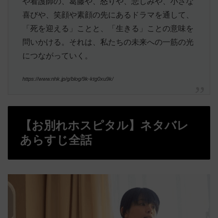
や看護師の、葛藤や、怒りや、悲しみや、小さな
喜びや、笑顔や素顔の先にあるドラマを通して、
「死を迎える」ことと、「生きる」ことの意味を
問いかける。それは、私たちの未来への一筋の光
につながっていく。
https://www.nhk.jp/g/blog/9k-ktg0xu9k/
【お別れホスピタル】ネタバレ
あらすじ全話