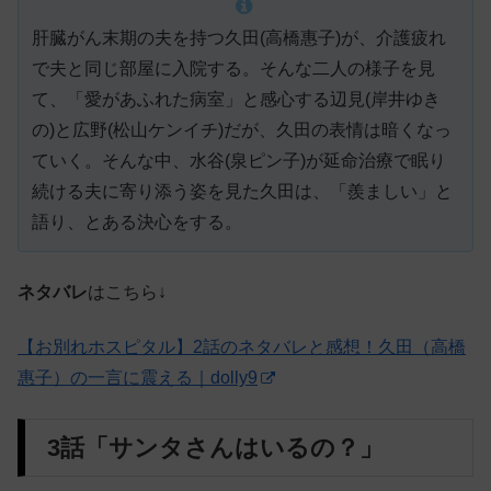
肝臓がん末期の夫を持つ久田(高橋惠子)が、介護疲れ
で夫と同じ部屋に入院する。そんな二人の様子を見
て、「愛があふれた病室」と感心する辺見(岸井ゆき
の)と広野(松山ケンイチ)だが、久田の表情は暗くなっ
ていく。そんな中、水谷(泉ピン子)が延命治療で眠り
続ける夫に寄り添う姿を見た久田は、「羨ましい」と
語り、とある決心をする。
ネタバレ
はこちら↓
【お別れホスピタル】2話のネタバレと感想！久田（高橋
惠子）の一言に震える｜dolly9
3話「サンタさんはいるの？」