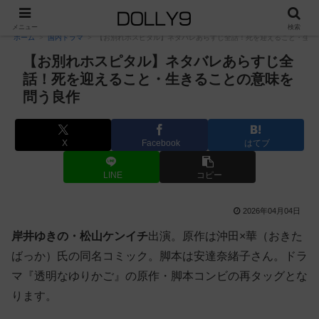
PR
メニュー
検索
ホーム
国内ドラマ
【お別れホスピタル】ネタバレあらすじ全話！死を迎えること・生き
【お別れホスピタル】ネタバレあらすじ全
話！死を迎えること・生きることの意味を
問う良作
X
Facebook
はてブ
LINE
コピー
2026年04月04日
岸井ゆきの・松山ケンイチ
出演。原作は沖田×華（おきた
ばっか）氏の同名コミック。脚本は安達奈緒子さん。ドラ
マ『透明なゆりかご』の原作・脚本コンビの再タッグとな
ります。