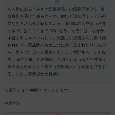
ある街にある「みさき総合病院」の療養病棟(※)。余
命宣告を受けた患者さんや、病気と認知症でケアの必
要な患者さんが入院している。看護師の辺見歩（岸井
ゆきの）はここにきて2年になる。辺見には、なぜか
本音を出しやすいらしく、気難しい患者さんに振り回
されたり、家族間のもめごとに巻き込まれたりしなが
ら、限られた日々が最善であるよう奮闘する。そんな
中、50代で胃がん末期の、合コンしようなどと明るく
破天荒な患者さん・本庄（古田新太）と秘密を共有す
る。しかし彼が思わぬ行動に…
※原作では△×病院となっています。
ネタバレ