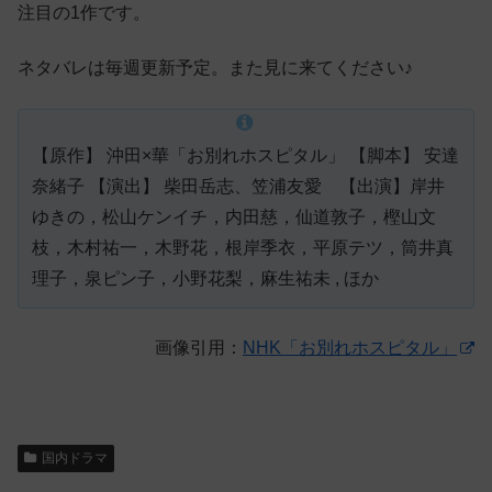
注目の1作です。
ネタバレは毎週更新予定。また見に来てください♪
【原作】 沖田×華「お別れホスピタル」 【脚本】 安達
奈緒子 【演出】 柴田岳志、笠浦友愛 【出演】岸井
ゆきの，松山ケンイチ，内田慈，仙道敦子，樫山文
枝，木村祐一，木野花，根岸季衣，平原テツ，筒井真
理子，泉ピン子，小野花梨，麻生祐未 , ほか
画像引用：
NHK「お別れホスピタル」
国内ドラマ