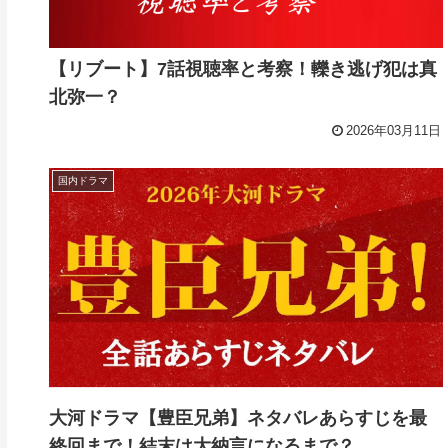
【リブート】7話視聴率と考察！轢き逃げ犯は真
北弥一？
2026年03月11日
国内ドラマ
大河ドラマ【豊臣兄弟】ネタバレあらすじを最
終回まで！結末は大納言になるまで？