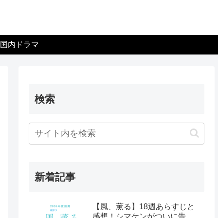
国内ドラマ
検索
新着記事
【風、薫る】18週あらすじと
感想！シマケンがついに告