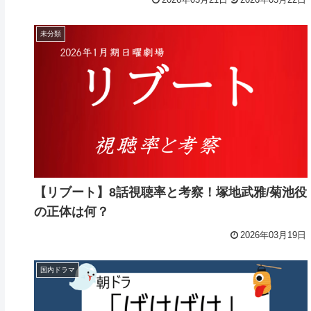
未分類
【リブート】8話視聴率と考察！塚地武雅/菊池役
の正体は何？
2026年03月19日
国内ドラマ