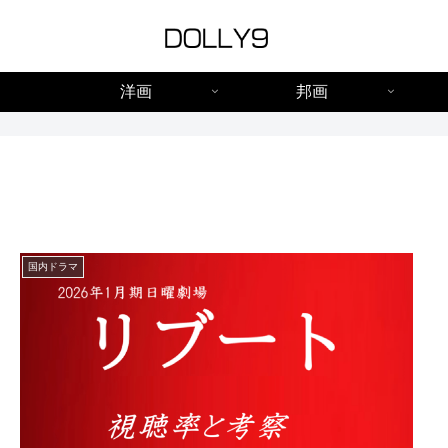
洋画
邦画
国内ドラマ