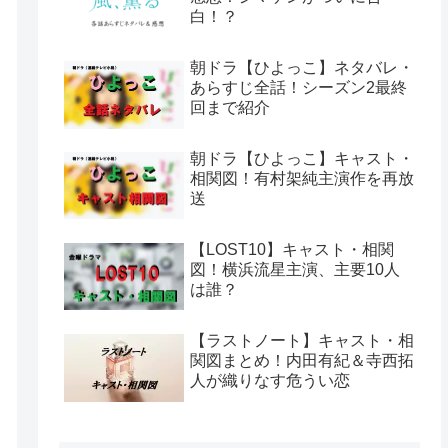
白！？
朝ドラ【ひよっこ】ネタバレ・
あらすじ全話！シーズン2最終
回まで紹介
朝ドラ【ひよっこ】キャスト・
相関図！有村架純主演作を再放
送
【LOST10】キャスト・相関
図！横浜流星主演、主要10人
は誰？
【ラストノート】キャスト・相
関図まとめ！内田有紀＆寺西拓
人が織りなす危うい恋