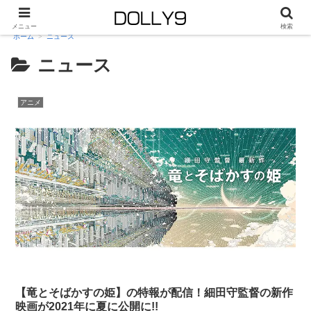
メニュー
検索
ホーム
ニュース
ニュース
アニメ
【竜とそばかすの姫】の特報が配信！細田守監督の新作
映画が2021年に夏に公開に!!