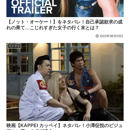
【ノット・オーケー！】をネタバレ！自己承認欲求の成
れの果て…こじれすぎた女子の行く末とは？
2022年08月03日
コメディ
映画【KAPPEI カッペイ】ネタバレ！小澤征悦のビジュ