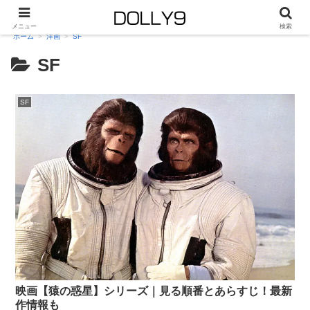
メニュー
検索
ホーム
洋画
SF
SF
SF
映画【猿の惑星】シリーズ｜見る順番とあらすじ！最新
作情報も